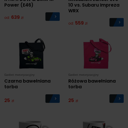
Power (E46)
10 vs. Subaru Impreza
WRX
639
od:
zł
559
od:
zł
Gadżet motoryzacyjny
Gadżet motoryzacyjny
Czarna bawełniana
Różowa bawełniana
torba
torba
25
25
zł
zł