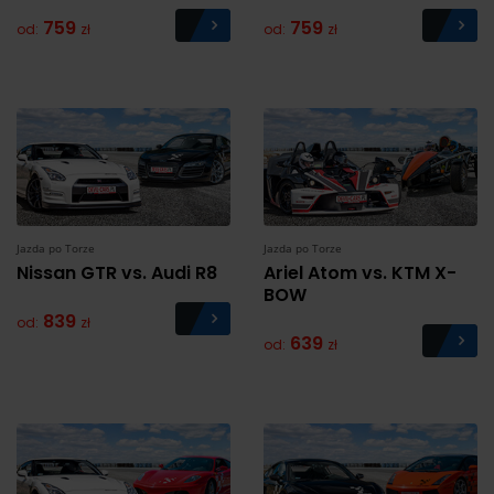
759
759
od:
zł
od:
zł
Jazda po Torze
Jazda po Torze
Nissan GTR vs. Audi R8
Ariel Atom vs. KTM X-
BOW
839
od:
zł
639
od:
zł