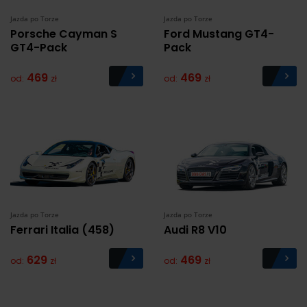
spotyka się społeczność motoryzacyjna południowej
Jazda po Torze
Jazda po Torze
Polski. To miejsce, które zachęca miłośników motoryzacji
Porsche Cayman S
Ford Mustang GT4-
do doskonalenia swoich umiejętności i czerpania
GT4-Pack
Pack
radości z jazdy. Zapoznaj się z naszą ofertą i zdecyduj
się na przejażdżkę supersamochodem.
BMW
,
Audi
, a
469
469
od:
zł
od:
zł
może
Mustang
? Wybór należy do Ciebie!
Jazda po Torze
Jazda po Torze
Ferrari Italia (458)
Audi R8 V10
629
469
od:
zł
od:
zł