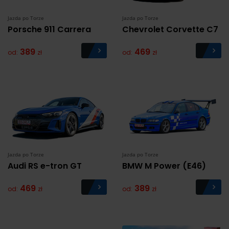
Jazda po Torze
Jazda po Torze
Porsche 911 Carrera
Chevrolet Corvette C7
389
469
od:
zł
od:
zł
Jazda po Torze
Jazda po Torze
Audi RS e-tron GT
BMW M Power (E46)
469
389
od:
zł
od:
zł