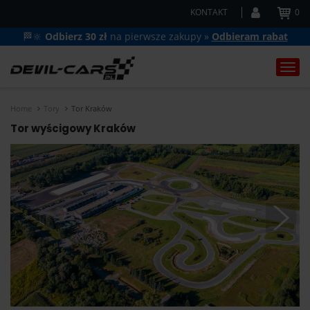
KONTAKT
0
🏁🔆
Odbierz 30 zł
na pierwsze zakupy »
Odbieram rabat
Togg
navi
Home
Tory
Tor Kraków
Tor wyścigowy Kraków