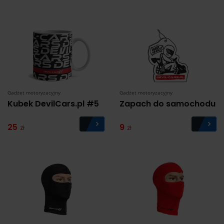
Gadżet motoryzacyjny
Gadżet motoryzacyjny
Kubek DevilCars.pl #5
Zapach do samochodu
25
9
zł
zł