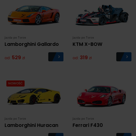
dla całego regionu. Jego lokalizacja zaledwie
17
kilometrów na wschód od centrum Krakowa
(ulica
Rzepakowa 4R) powoduje, że jest łatwo dostępny dla
lokalnej społeczności oraz dla miłośników motoryzacji z
całego kraju.
Jazda po Torze
Jazda po Torze
Moto Park Kraków pełni ważną rolę w podnoszeniu
Lamborghini Gallardo
KTM X-BOW
poziomu bezpieczeństwa na drogach dzięki organizacji
szkoleń dla kierowców. Na torze zamontowano aż trzy
529
319
od:
zł
od:
zł
płyty poślizgowe o różnych kształtach, na których
instruktorzy uczą, jak radzić sobie w trudnych i
niebezpiecznych sytuacjach na drodze. Poprawa
umiejętności reakcji i kontroli nad pojazdem w
NOWOŚĆ
trudnych warunkach to ważne elementy szkoleń, które
mogą pomóc w uniknięciu wypadków i kolizji na drodze.
Tor Wyścigowy Kraków miejscem imprez
motoryzacyjnych
Jazda po Torze
Jazda po Torze
Podczas organizowanych przez nas wydarzeń Tor
Lamborghini Huracan
Ferrari F430
Kraków pozwala też na
przejechanie się sportowymi