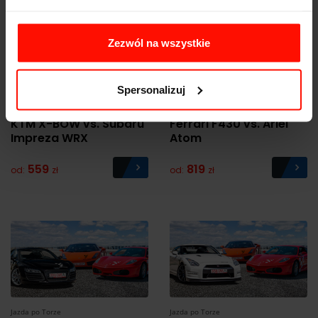
Zezwól na wszystkie
Spersonalizuj
Jazda po Torze
Jazda po Torze
KTM X-BOW vs. Subaru
Ferrari F430 vs. Ariel
Impreza WRX
Atom
559
819
od:
zł
od:
zł
Jazda po Torze
Jazda po Torze