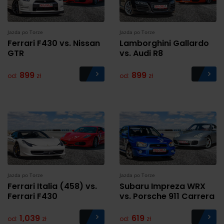
Jazda po Torze
Jazda po Torze
Ferrari F430 vs. Nissan
Lamborghini Gallardo
GTR
vs. Audi R8
899
899
od:
zł
od:
zł
Jazda po Torze
Jazda po Torze
Ferrari Italia (458) vs.
Subaru Impreza WRX
Ferrari F430
vs. Porsche 911 Carrera
1,039
619
od:
zł
od:
zł