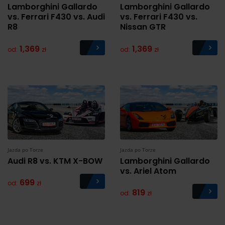
Lamborghini Gallardo
Lamborghini Gallardo
vs. Ferrari F430 vs. Audi
vs. Ferrari F430 vs.
R8
Nissan GTR
1,369
1,369
od:
zł
od:
zł
Jazda po Torze
Jazda po Torze
Audi R8 vs. KTM X-BOW
Lamborghini Gallardo
vs. Ariel Atom
699
od:
zł
819
od:
zł