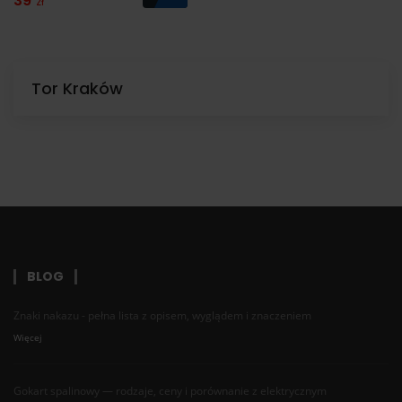
39
zł
Tor Kraków
BLOG
Znaki nakazu - pełna lista z opisem, wyglądem i znaczeniem
Więcej
Gokart spalinowy — rodzaje, ceny i porównanie z elektrycznym