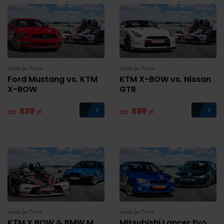
Jazda po Torze
Jazda po Torze
Ford Mustang vs. KTM
KTM X-BOW vs. Nissan
X-BOW
GTR
639
699
od:
zł
od:
zł
Jazda po Torze
Jazda po Torze
KTM X BOW & BMW M
Mitsubishi Lancer Evo