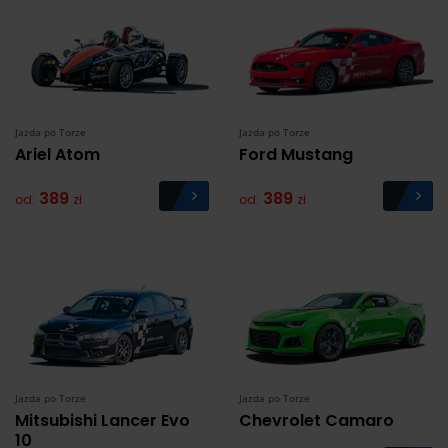
Jazda po Torze
Jazda po Torze
Ariel Atom
Ford Mustang
389
389
od:
zł
od:
zł
Jazda po Torze
Jazda po Torze
Mitsubishi Lancer Evo
Chevrolet Camaro
10