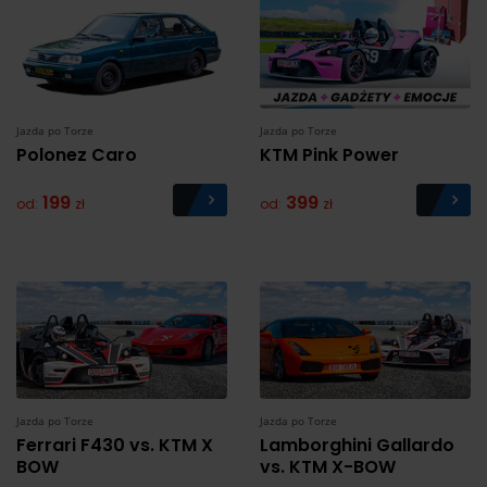
Jazda po Torze
Jazda po Torze
Polonez Caro
KTM Pink Power
199
399
od:
zł
od:
zł
Jazda po Torze
Jazda po Torze
Ferrari F430 vs. KTM X
Lamborghini Gallardo
BOW
vs. KTM X-BOW