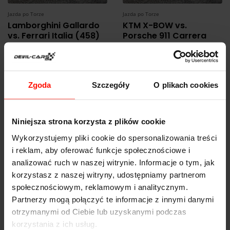
Jazda po Torze
Jazda po Torze
Lamborghini Gallardo
KTM X-BOW vs.
vs. Ferrari Italia (458)
Porsche 911 Carrera
1,039
639
od:
zł
od:
zł
Zgoda
Szczegóły
O plikach cookies
Niniejsza strona korzysta z plików cookie
Wykorzystujemy pliki cookie do spersonalizowania treści
i reklam, aby oferować funkcje społecznościowe i
Jazda po Torze
Jazda po Torze
analizować ruch w naszej witrynie. Informacje o tym, jak
Subaru Impreza WRX
Lamborghini Gallardo
korzystasz z naszej witryny, udostępniamy partnerom
vs. BMW M Power (E46)
vs. Nissan GTR
społecznościowym, reklamowym i analitycznym.
Partnerzy mogą połączyć te informacje z innymi danymi
619
899
od:
zł
od:
zł
otrzymanymi od Ciebie lub uzyskanymi podczas
korzystania z ich usług.