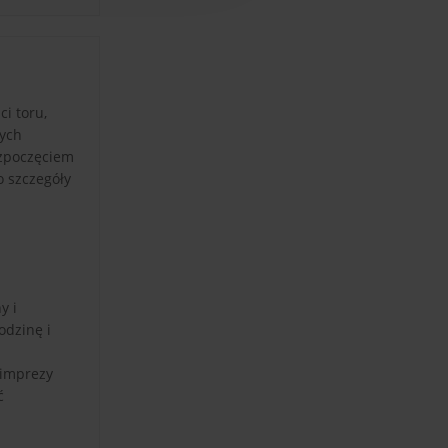
i toru,
nych
ozpoczęciem
o szczegóły
y i
odzinę i
 imprezy
ć