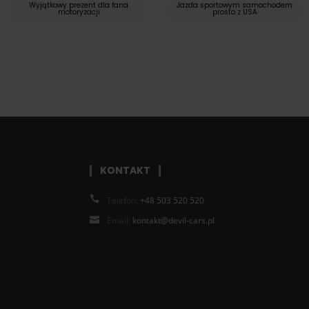
Wyjątkowy prezent dla fana
Jazda sportowym samochodem
motoryzacji
prosto z USA
KONTAKT
Telefon:
+48 503 520 520
Email:
kontakt@devil-cars.pl