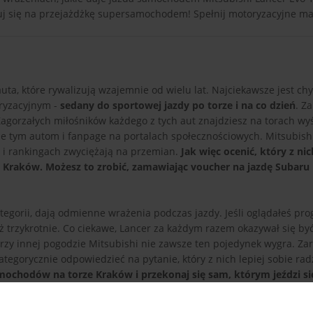
uj się na przejażdżkę supersamochodem! Spełnij motoryzacyjne ma
uta, które rywalizują wzajemnie od wielu lat. Najciekawsze jest chy
oryzacyjnym -
sedany do sportowej jazdy po torze i na co dzień
. Z
Zagorzałych miłośników każdego z tych aut znajdziesz na torach wy
one tym autom i fanpage na portalach społecznościowych. Mitsubishi
 i rankingach zwyciężają na przemian.
Jak więc ocenić, który z nic
ze Kraków. Możesz to zrobić, zamawiając voucher na jazdę Subaru
kategorii, dają odmienne wrażenia podczas jazdy. Jeśli oglądałeś pr
aż trzykrotnie. Co ciekawe, Lancer za każdym razem okazywał się b
 przy innej pogodzie Mitsubishi nie zawsze ten pojedynek wygra. Z
kategorycznie odpowiedzieć na pytanie, który z nich lepiej sobie radz
amochodów na torze Kraków i przekonaj się sam, którym jeździ si
Pokaż pełny opis