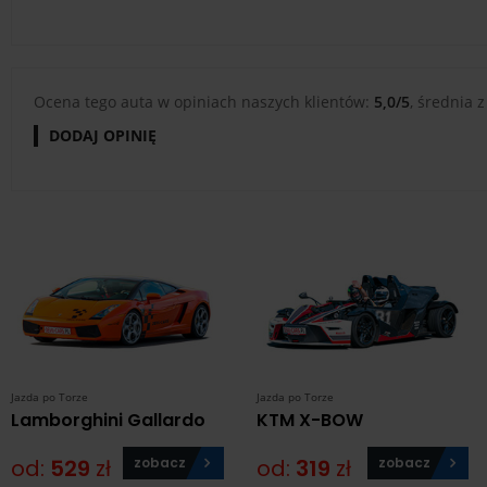
Ocena tego auta w opiniach naszych klientów:
5,0/5
, średnia z
DODAJ OPINIĘ
Jazda po Torze
Jazda po Torze
Lamborghini Gallardo
KTM X-BOW
od:
529
zł
zobacz
od:
319
zł
zobacz