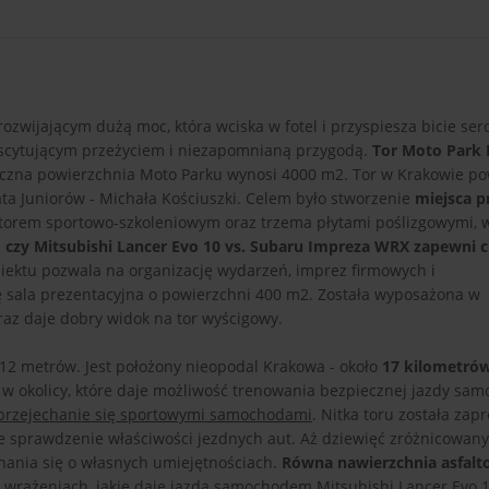
zwijającym dużą moc, która wciska w fotel i przyspiesza bicie ser
kscytującym przeżyciem i niezapomnianą przygodą.
Tor Moto Park
Łączna powierzchnia Moto Parku wynosi 4000 m2. Tor w Krakowie po
ta Juniorów - Michała Kościuszki. Celem było stworzenie
miejsca p
 torem sportowo-szkoleniowym oraz trzema płytami poślizgowymi, 
 czy Mitsubishi Lancer Evo 10 vs. Subaru Impreza WRX zapewni c
biektu pozwala na organizację wydarzeń, imprez firmowych i
ę sala prezentacyjna o powierzchni 400 m2. Została wyposażona w
 oraz daje dobry widok na tor wyścigowy.
 12 metrów. Jest położony nieopodal Krakowa - około
17 kilometró
e w okolicy, które daje możliwość trenowania bezpiecznej jazdy sa
przejechanie się sportowymi samochodami
. Nitka toru została zap
lne sprawdzenie właściwości jezdnych aut. Aż dziewięć zróżnicowan
nania się o własnych umiejętnościach.
Równa nawierzchnia asfal
 wrażeniach, jakie daje jazda samochodem Mitsubishi Lancer Evo 1