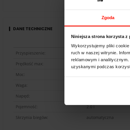
Zgoda
DANE TECHNICZNE
Niniejsza strona korzysta z
Mitsubishi Lancer Evo
Wykorzystujemy pliki cookie 
Przyspieszenie:
5.7
s do 100 km/h
ruch w naszej witrynie. Inf
reklamowym i analitycznym. 
Prędkość max:
250
km/h
uzyskanymi podczas korzysta
Moc:
295
KM
Waga:
1590
kg
Napęd:
4x4
Pojemność:
2.0 l
Skrzynia biegów:
automatyczna