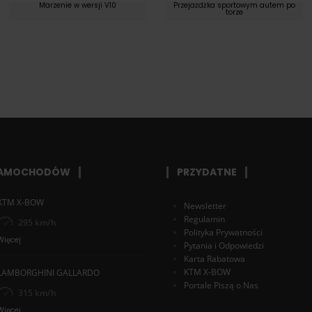
Marzenie w wersji V10
Przejażdżka sportowym autem po
torze
SAMOCHODÓW
PRZYDATNE
KTM X-BOW
Newsletter
Regulamin
295 km/h
Polityka Prywatności
Więcej
Pytania i Odpowiedzi
Karta Rabatowa
KTM X-BOW
LAMBORGHINI GALLARDO
Portale Piszą o Nas
315 km/h
Więcej