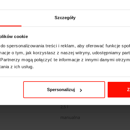
Szczegóły
 plików cookie
 10
Subaru Impreza WRX
do spersonalizowania treści i reklam, aby oferować funkcje sp
5.9
s do 100 km/h
ormacje o tym, jak korzystasz z naszej witryny, udostępniamy p
Partnerzy mogą połączyć te informacje z innymi danymi otrzym
230
km/h
nia z ich usług.
224
KM
1485
kg
Spersonalizuj
Z
4x4
2,5 l
manualna