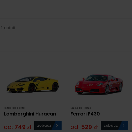
 1 opinii.
Jazda po Torze
Jazda po Torze
Lamborghini Huracan
Ferrari F430
od:
749
zł
zobacz
od:
529
zł
zobacz