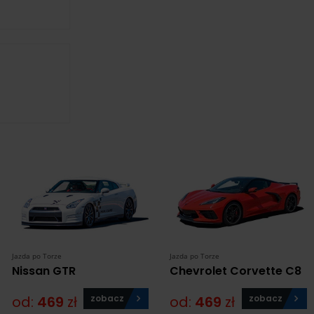
Jazda po Torze
Jazda po Torze
Nissan GTR
Chevrolet Corvette C8
od:
469
zł
zobacz
od:
469
zł
zobacz