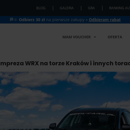
BLOG
GALERIA
GRA
RANKING AU
🏁🔆
Odbierz 30 zł
na pierwsze zakupy »
Odbieram rabat
MAM VOUCHER
OFERTA
 Impreza WRX na torze Kraków i innych tora