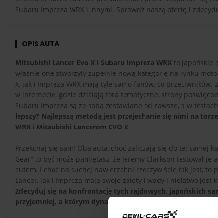
Subaru Impreza WRX i innymi. Sprawdź naszą ofertę i zdecyd
OPIS AUTA
Mitsubishi Lancer Evo X i Subaru Impreza WRX
to japońskie a
właśnie one stworzyły zupełnie nową kategorię na rynku mot
X, jak i Impreza WRX mają tyle samo fanów, co przeciwników. 
w internecie, gdzie działają fora tematyczne, strony poświęc
Subaru Impreza są ze sobą zestawiane od zawsze, a w testach
lepszy? Najlepszą metodą jest przejechanie się nimi na tor
WRX i Mitsubishi Lancerem EVO X
Przekonaj się sam! Oba auta, choć zaliczają się do tej samej 
Gear” to być może pamiętasz, że Jeremy Clarkson testował je 
autem. I choć na suchej nawierzchni rzeczywiście tak jest, to
Lancer, jak i Impreza mają swoje zalety i wady i niełatwo jest 
Zdecyduj się na konfrontację tych rajdowych, japońskich s
przyjemniej, a którym dynamiczniej!