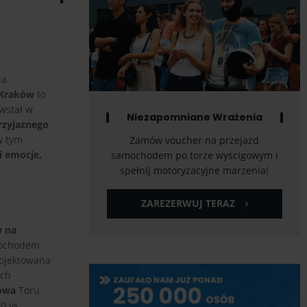
ca.
 Kraków
to
wstał w
Niezapomniane Wrażenia
rzyjaznego
w tym
Zamów voucher na przejazd
i emocje,
samochodem po torze wyścigowym i
spełnij motoryzacyjne marzenia!
ZAREZERWUJ TERAZ
w na
mochodem.
rojektowana
ych
towa
Toru
0 vs.