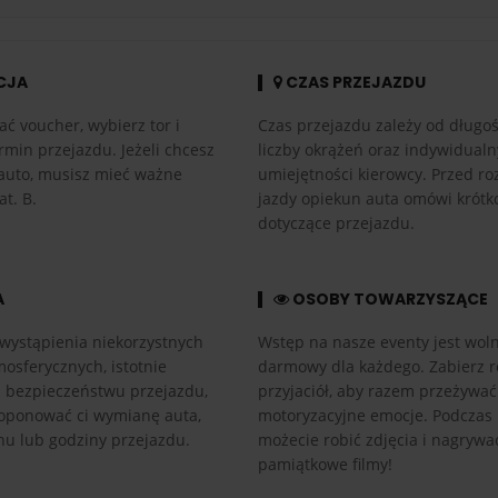
CJA
CZAS PRZEJAZDU
ać voucher, wybierz tor i
Czas przejazdu zależy od długośc
rmin przejazdu. Jeżeli chcesz
liczby okrążeń oraz indywidual
auto, musisz mieć ważne
umiejętności kierowcy. Przed r
at. B.
jazdy opiekun auta omówi krótk
dotyczące przejazdu.
A
OSOBY TOWARZYSZĄCE
wystąpienia niekorzystnych
Wstęp na nasze eventy jest woln
osferycznych, istotnie
darmowy dla każdego. Zabierz r
h bezpieczeństwu przejazdu,
przyjaciół, aby razem przeżywać
ponować ci wymianę auta,
motoryzacyjne emocje. Podczas
nu lub godziny przejazdu.
możecie robić zdjęcia i nagrywa
pamiątkowe filmy!