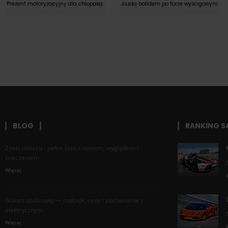
Prezent motoryzacyjny dla chłopaka
Jazda bolidem po torze wyścigowym
BLOG
RANKING 
Znaki nakazu - pełna lista z opisem, wyglądem i
znaczeniem
Więcej
Gokart spalinowy — rodzaje, ceny i porównanie z
elektrycznym
Więcej