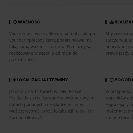
WAŻNOŚĆ
REALIZA
Voucher jest ważny 365 dni od daty zakupu.
Aby zrealizow
Voucher opłacony kartą podarunkową ma
zarezerwuj te
taką samą ważność co karta. Przejazdy są
poprowadzić 
realizowane w sezonie od maja do
prawo jazdy k
października.
LOKALIZACJA I TERMINY
POGOD
Jeździmy na 11 torach w całej Polsce.
W przypadku 
Przejazdy są realizowane w wyznaczonych
warunków atm
datach podanych w zakładce terminy.
zagrażającyc
Możesz wybrać „wiele lokalizacji” albo „Tor
możemy zapro
Poznań Główny”.
zmianę termi