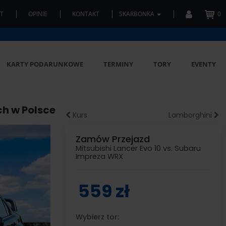
T
OPINIE
KONTAKT
SKARBONKA
0
KARTY PODARUNKOWE
TERMINY
TORY
EVENTY
ch w Polsce
Kurs
Lamborghini
Zamów Przejazd
Mitsubishi Lancer Evo 10 vs. Subaru
Impreza WRX
559 zł
Wybierz tor: