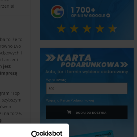
rzenia!
ba to, że to
arówno Evo
ścigowych i
 Lancer i
h jest
 Imprezą
Wpisz kwotę
ogram “Top
yć szybszym
Więcej o Karcie Podarunkowej
arówno
i na torze.
DODAJ DO KOSZYKA
ę