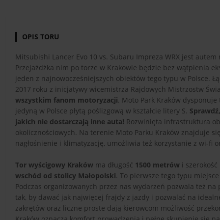
OPIS TORU
Mitsubishi Lancer Evo 10 vs. Subaru Impreza WRX jest autem ro
Przejażdżka nim po torze w Krakowie będzie bez wątpienia e
jeden z najnowocześniejszych obiektów tego typu w Polsce. 
2017 roku z inicjatywy wicemistrza Rajdowych Mistrzostw Świa
wszystkim fanom motoryzacji
. Moto Park Kraków dysponuje
jedyną w Polsce płytą poślizgową w kształcie litery S.
Sprawdź,
jakich nie dostarczają inne auta!
Rozwinięta infrastruktura o
okolicznościowych. Na terenie Moto Parku Kraków znajduje si
nagłośnienie i klimatyzację, umożliwia też korzystanie z wi-fi
Tor wyścigowy Kraków
ma długość
1500 metrów
i szerokość
wschód od stolicy Małopolski
. To pierwsze tego typu miejsc
Podczas organizowanych przez nas wydarzeń pozwala też na
tak, by dawać jak najwięcej frajdy z jazdy i pozwalać na idea
zakrętów oraz liczne proste dają kierowcom możliwość przeko
Kraków oznacza komfort prowadzenia i pełne skupienie się na