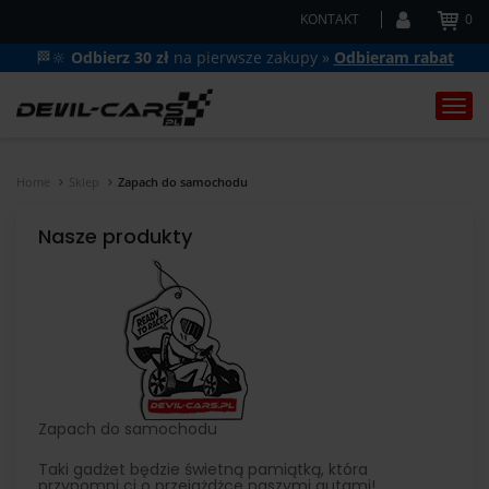
KONTAKT
0
🏁🔆
Odbierz 30 zł
na pierwsze zakupy »
Odbieram rabat
Togg
navi
Home
Sklep
Zapach do samochodu
Nasze produkty
Zapach do samochodu
Taki gadżet będzie świetną pamiątką, która
przypomni ci o przejażdżce naszymi autami!