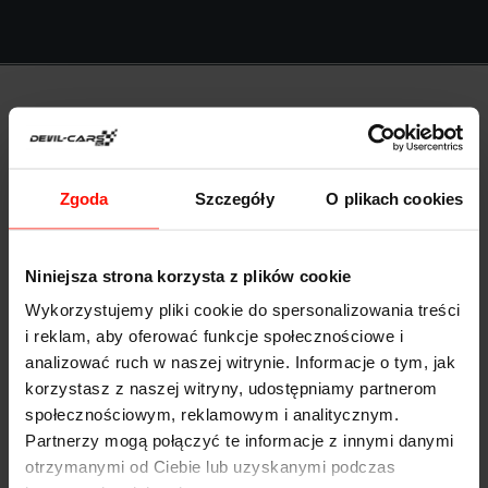
Anna Kołodziejczyk
Zgoda
Szczegóły
O plikach cookies
Niniejsza strona korzysta z plików cookie
Wykorzystujemy pliki cookie do spersonalizowania treści
i reklam, aby oferować funkcje społecznościowe i
Bardzo przystępne ceny i duży wybór sportowych
analizować ruch w naszej witrynie. Informacje o tym, jak
samochodów. Polecili mi Was znajomi i nie żałuję.
korzystasz z naszej witryny, udostępniamy partnerom
społecznościowym, reklamowym i analitycznym.
Znalazłam super prezent!
Partnerzy mogą połączyć te informacje z innymi danymi
otrzymanymi od Ciebie lub uzyskanymi podczas