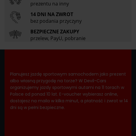
prezentu na inny
14 DNI NA ZWROT
bez podania przyczyny
BEZPIECZNE ZAKUPY
przelew, PayU, pobranie
Planujesz jazdę sportowym samochodem jako prezent
albo własną przygodę na torze? W Devil-Cars
organizujemy jazdy sportowymi autami na 11 torach w
Polsce od ponad 10 lat. E-voucher wybierasz online,
dostajesz na maila w kilka minut, a płatność i zwrot w 14
dni są w pełni bezpieczne.