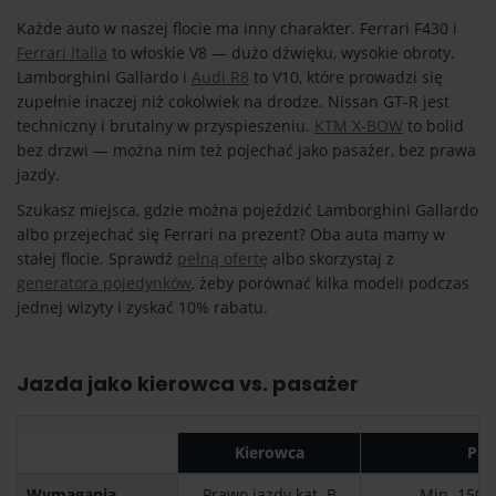
Każde auto w naszej flocie ma inny charakter. Ferrari F430 i
Ferrari Italia
to włoskie V8 — dużo dźwięku, wysokie obroty.
Lamborghini Gallardo i
Audi R8
to V10, które prowadzi się
zupełnie inaczej niż cokolwiek na drodze. Nissan GT-R jest
techniczny i brutalny w przyspieszeniu.
KTM X-BOW
to bolid
bez drzwi — można nim też pojechać jako pasażer, bez prawa
jazdy.
Szukasz miejsca, gdzie można pojeździć Lamborghini Gallardo
albo przejechać się Ferrari na prezent? Oba auta mamy w
stałej flocie. Sprawdź
pełną ofertę
albo skorzystaj z
generatora pojedynków
, żeby porównać kilka modeli podczas
jednej wizyty i zyskać 10% rabatu.
Jazda jako kierowca vs. pasażer
Kierowca
Pas
Wymagania
Prawo jazdy kat. B
Min. 150 