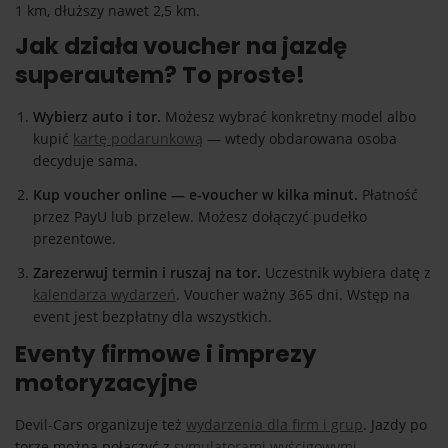
1 km, dłuższy nawet 2,5 km.
Jak działa voucher na jazdę
superautem? To proste!
Wybierz auto i tor.
Możesz wybrać konkretny model albo
kupić
kartę podarunkową
— wtedy obdarowana osoba
decyduje sama.
Kup voucher online — e-voucher w kilka minut.
Płatność
przez PayU lub przelew. Możesz dołączyć pudełko
prezentowe.
Zarezerwuj termin i ruszaj na tor.
Uczestnik wybiera datę z
kalendarza wydarzeń
. Voucher ważny 365 dni. Wstęp na
event jest bezpłatny dla wszystkich.
Eventy firmowe i imprezy
motoryzacyjne
Devil-Cars organizuje też
wydarzenia dla firm i grup
. Jazdy po
torze można połączyć z
symulatorami wyścigowymi
,