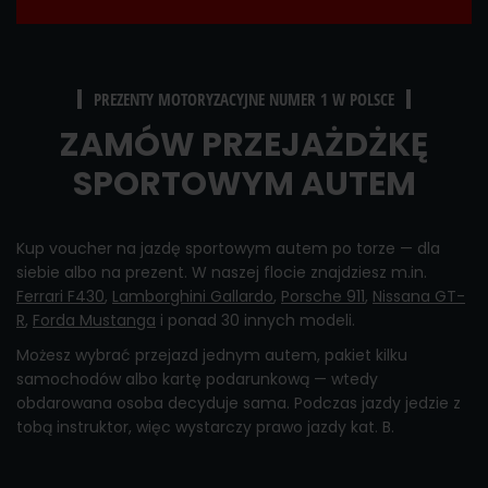
PREZENTY MOTORYZACYJNE NUMER 1 W POLSCE
ZAMÓW PRZEJAŻDŻKĘ
SPORTOWYM AUTEM
Kup voucher na jazdę sportowym autem po torze — dla
siebie albo na prezent. W naszej flocie znajdziesz m.in.
Ferrari F430
,
Lamborghini Gallardo
,
Porsche 911
,
Nissana GT-
R
,
Forda Mustanga
i ponad 30 innych modeli.
Możesz wybrać przejazd jednym autem, pakiet kilku
samochodów albo kartę podarunkową — wtedy
obdarowana osoba decyduje sama. Podczas jazdy jedzie z
tobą instruktor, więc wystarczy prawo jazdy kat. B.