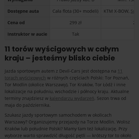
Dostępne auta
Cała flota (30+ modeli)
KTM X-BOW,
Sub
Cena od
299 zł
29
Instruktor w aucie
Tak
T
11 torów wyścigowych w całym
kraju – jesteśmy blisko ciebie
Jazda sportowym autem z Devil-Cars jest dostępna na
11
torach wyścigowych
w różnych częściach Polski: Tor Poznań,
Tor Modlin (okolice Warszawy), Tor Kraków, Tor Łódź i inne
lokalizacje na południu, wschodzie i północy kraju. Aktualne
terminy znajdziesz w
kalendarzu wydarzeń
. Sezon trwa od
maja do października.
Szukasz jazdy sportowym samochodem w okolicach
Warszawy? Organizujemy przejazdy na Torze Modlin. Wolisz
Kraków lub południe Polski? Mamy tam też lokalizację. Przy
wyborze warto sprawdzić długość pętli — krótszy tor to około