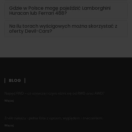
Gdzie w Polsce mogę pojeździć Lamborghini
Huracan lub Ferrari 488?
Na ilu torach wyścigowych można skorzystać z
oferty Devil-Cars?
BLOG
Napęd FWD – co oznacza i czym różni się od RWD oraz AWD?
Więcej
Znaki nakazu - pełna lista z opisem, wyglądem i znaczeniem
Więcej