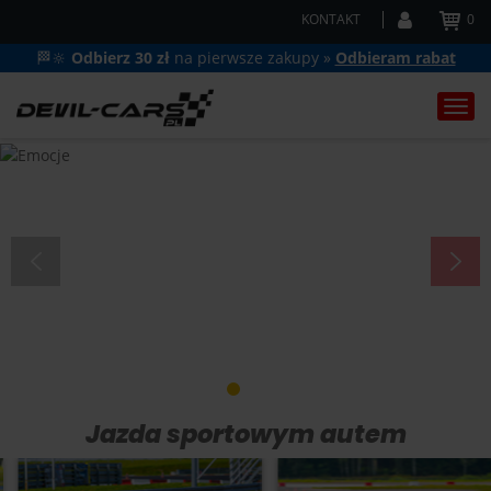
KONTAKT
0
🏁🔆
Odbierz 30 zł
na pierwsze zakupy »
Odbieram rabat
Togg
navi
1
2
3
4
5
6
Jazda sportowym autem