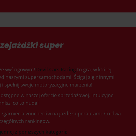
zejażdżki super
rze wyścigowym!
Devil-Cars Racing
to gra, w której
zd naszymi supersamochodami. Ścigaj się z innymi
j i spełnij swoje motoryzacyjne marzenia!
ostępne w naszej ofercie sprzedażowej. Intuicyjne
nisz, co to nuda!
o zgarnięcia voucherów na jazdę superautami. Co dwa
zczególnych rankingów.
jednej z poniższych kategorii: