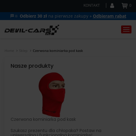
KONTAKT
0
🏁🔆
Odbierz 30 zł
na pierwsze zakupy »
Odbieram rabat
Togg
navi
Home
Sklep
Czerwona kominiarka pod kask
Nasze produkty
Czerwona kominiarka pod kask
Szukasz prezentu dla chłopaka? Postaw na
uniwersalną i funkcjonalną kominiarkę!