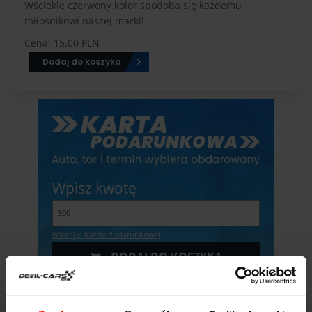
Wściekle czerwony kolor spodoba się każdemu
miłośnikowi naszej marki!
Cena: 15.00 PLN
Dodaj do koszyka
Wpisz kwotę
Więcej o Karcie Podarunkowej
DODAJ DO KOSZYKA