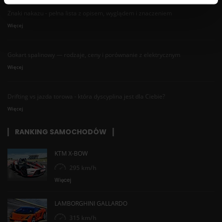
Znaki nakazu - pełna lista z opisem, wyglądem i znaczeniem
Więcej
Gokart spalinowy — rodzaje, ceny i porównanie z elektrycznym
Więcej
Drifting vs jazda torowa - która dyscyplina jest dla Ciebie?
Więcej
RANKING SAMOCHODÓW
KTM X-BOW
295 km/h
Więcej
LAMBORGHINI GALLARDO
315 km/h