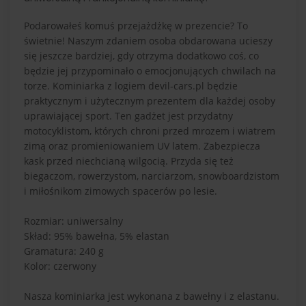
Podarowałeś komuś przejażdżkę w prezencie? To
świetnie! Naszym zdaniem osoba obdarowana ucieszy
się jeszcze bardziej, gdy otrzyma dodatkowo coś, co
będzie jej przypominało o emocjonujących chwilach na
torze. Kominiarka z logiem devil-cars.pl będzie
praktycznym i użytecznym prezentem dla każdej osoby
uprawiającej sport. Ten gadżet jest przydatny
motocyklistom, których chroni przed mrozem i wiatrem
zimą oraz promieniowaniem UV latem. Zabezpiecza
kask przed niechcianą wilgocią. Przyda się też
biegaczom, rowerzystom, narciarzom, snowboardzistom
i miłośnikom zimowych spacerów po lesie.
Rozmiar: uniwersalny
Skład: 95% bawełna, 5% elastan
Gramatura: 240 g
Kolor: czerwony
Nasza kominiarka jest wykonana z bawełny i z elastanu.