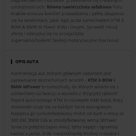
dają kierowcom możliwość przekonania się o własnych
umiejętnościach.
Równa nawierzchnia asfaltowa
Toru
Kraków oznacza komfort prowadzenia i pełne skupienie
się na wrażeniach, jakie daje jazda samochodem KTM X
BOW & BMW M Power (E46) i innymi. Sprawdź naszą
ofertę i zdecyduj się na przejażdżkę
supersamochodem! Spełnij motoryzacyjne marzenia!
OPIS AUTA
Konfrontacja aut, których głównym zadaniem jest
zapewnianie ekstremalnych wrażeń -
KTM X-BOW i
BMW MPower
to samochody, do których wsiada się z
uśmiechem na twarzy, a wysiada z drżącymi rękami!
Pojazd austriackiego KTM to niezwykle lekki bolid, który
doskonale czuje się na każdym torze wyścigowym.
Napędza go turbodoładowany motor od Audi o mocy aż
300 KM. BMW E46 w zmodyfikowanej wersji MPower
oznacza potężny zapas mocy, tylny napęd i ogromną
radość z jazdy. Zrób niespodziankę bliskiej ci osobie i