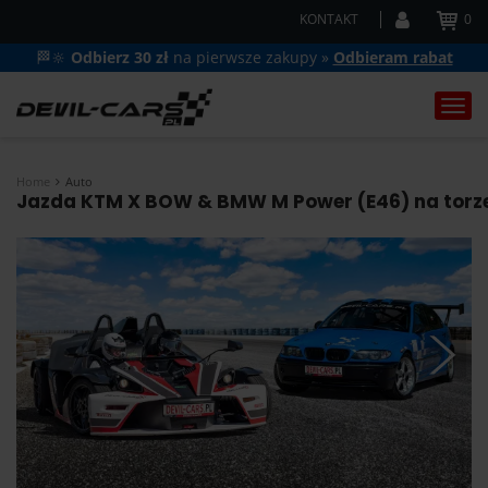
KONTAKT
0
🏁🔆
Odbierz 30 zł
na pierwsze zakupy »
Odbieram rabat
Togg
navi
Home
Auto
Jazda KTM X BOW & BMW M Power (E46) na torze 