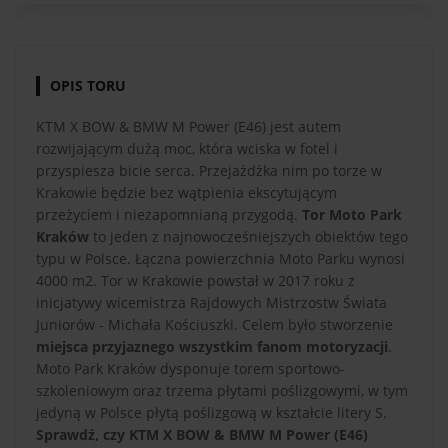
OPIS TORU
KTM X BOW & BMW M Power (E46) jest autem
rozwijającym dużą moc, która wciska w fotel i
przyspiesza bicie serca. Przejażdżka nim po torze w
Krakowie będzie bez wątpienia ekscytującym
przeżyciem i niezapomnianą przygodą.
Tor Moto Park
Kraków
to jeden z najnowocześniejszych obiektów tego
typu w Polsce. Łączna powierzchnia Moto Parku wynosi
4000 m2. Tor w Krakowie powstał w 2017 roku z
inicjatywy wicemistrza Rajdowych Mistrzostw Świata
Juniorów - Michała Kościuszki. Celem było stworzenie
miejsca przyjaznego wszystkim fanom motoryzacji
.
Moto Park Kraków dysponuje torem sportowo-
szkoleniowym oraz trzema płytami poślizgowymi, w tym
jedyną w Polsce płytą poślizgową w kształcie litery S.
Sprawdź, czy KTM X BOW & BMW M Power (E46)