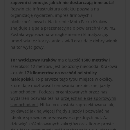
zapewni ci emocje, jakich nie dostarczają inne auta!
Rozwinięta infrastruktura obiektu pozwala na
organizację wydarzeń, imprez firmowych i
okolicznościowych. Na terenie Moto Parku Kraków
znajduje się sala prezentacyjna o powierzchni 400 m2.
Została wyposażona w nagłośnienie i klimatyzację,
umożliwia też korzystanie z wi-fi oraz daje dobry widok
na tor wyścigowy.
Tor wyścigowy Kraków
ma długość
1500 metrów
i
szerokość 12 metrów. Jest położony nieopodal Krakowa
- około
17 kilometrów na wschód od stolicy
Małopolski
. To pierwsze tego typu miejsce w okolicy,
które daje możliwość trenowania bezpiecznej jazdy
samochodem. Podczas organizowanych przez nas
wydarzeń pozwala też na
przejechanie się sportowymi
samochodami
. Nitka toru została zaprojektowana tak,
by dawać jak najwięcej frajdy z jazdy i pozwalać na
idealne sprawdzenie właściwości jezdnych aut. Aż
dziewięć zróżnicowanych zakrętów oraz liczne proste