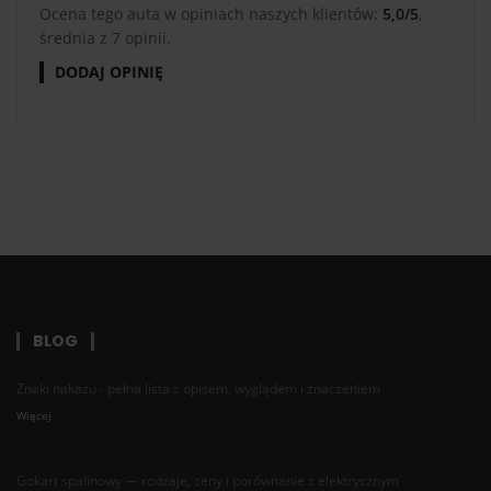
Ocena tego auta w opiniach naszych klientów:
5,0/5
,
średnia z 7 opinii.
DODAJ OPINIĘ
BLOG
Znaki nakazu - pełna lista z opisem, wyglądem i znaczeniem
Więcej
Gokart spalinowy — rodzaje, ceny i porównanie z elektrycznym