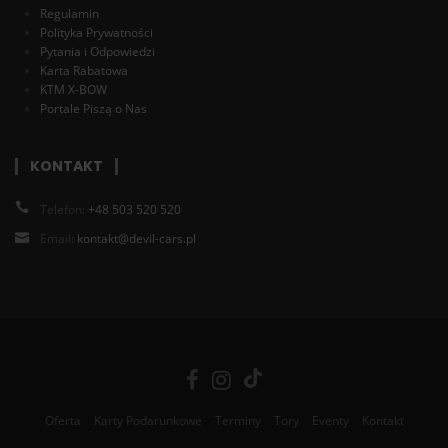
Regulamin
Polityka Prywatności
Pytania i Odpowiedzi
Karta Rabatowa
KTM X-BOW
Portale Piszą o Nas
KONTAKT
Telefon:
+48 503 520 520
Email:
kontakt@devil-cars.pl
Oferta
Karty Podarunkowe
Terminy
Tory
Eventy
Kontakt