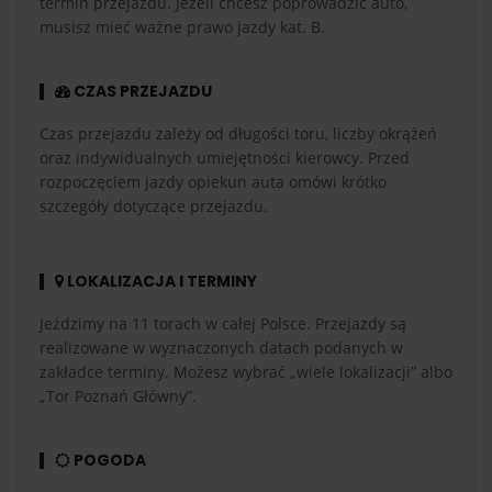
termin przejazdu. Jeżeli chcesz poprowadzić auto,
musisz mieć ważne prawo jazdy kat. B.
CZAS PRZEJAZDU
Czas przejazdu zależy od długości toru, liczby okrążeń
oraz indywidualnych umiejętności kierowcy. Przed
rozpoczęciem jazdy opiekun auta omówi krótko
szczegóły dotyczące przejazdu.
LOKALIZACJA I TERMINY
Jeździmy na 11 torach w całej Polsce. Przejazdy są
realizowane w wyznaczonych datach podanych w
zakładce terminy. Możesz wybrać „wiele lokalizacji” albo
„Tor Poznań Główny”.
POGODA