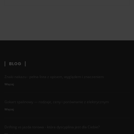
BLOG
Znaki nakazu - pełna lista z opisem, wyglądem i znaczeniem
Więcej
Gokart spalinowy — rodzaje, ceny i porównanie z elektrycznym
Więcej
Drifting vs jazda torowa - która dyscyplina jest dla Ciebie?