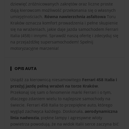
dziewięć zróżnicowanych zakrętów oraz liczne proste
dają kierowcom możliwość przekonania się o własnych
umiejętnościach.
Równa nawierzchnia asfaltowa
Toru
Kraków oznacza komfort prowadzenia i pełne skupienie
się na wrażeniach, jakie daje jazda samochodem Ferrari
Italia (458) i innymi. Sprawdź naszą ofertę i zdecyduj się
na przejażdżkę supersamochodem! Spełnij
motoryzacyjne marzenia!
OPIS AUTA
Usiądź za kierownicą niesamowitego
Ferrari 458 Italia i
przeżyj jazdę pełną wrażeń na torze Kraków
.
Przekonaj się sam o fenomenie marki Ferrari i o tym,
dlaczego zdaniem wielu to najlepsze samochody na
świecie. Ferrari 458 Italia to przepiękne auto, którego
wygląd zachwyca każdego. Doskonała,
aerodynamiczna
linia nadwozia
, piękne lampy i agresywne wloty
powietrza powodują, że na widok Italii serce zaczyna bić