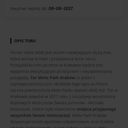
Voucher ważny do:
08-08-2027
OPIS TORU
Ferrari Italia (458) jest autem rozwijającym dużą moc,
która wciska w fotel i przyspiesza bicie serca.
Przejażdżka nim po torze w Krakowie będzie bez
wątpienia ekscytującym przeżyciem i niezapomnianą
przygodą.
Tor Moto Park Kraków
to jeden z
najnowocześniejszych obiektów tego typu w Polsce.
Łączna powierzchnia Moto Parku wynosi 4000 m2. Tor w
Krakowie powstał w 2017 roku z inicjatywy wicemistrza
Rajdowych Mistrzostw Świata Juniorów - Michała
Kościuszki. Celem było stworzenie
miejsca przyjaznego
wszystkim fanom motoryzacji
. Moto Park Kraków
dysponuje torem sportowo-szkoleniowym oraz trzema
płytami poślizgowymi, w tym jedyną w Polsce płytą