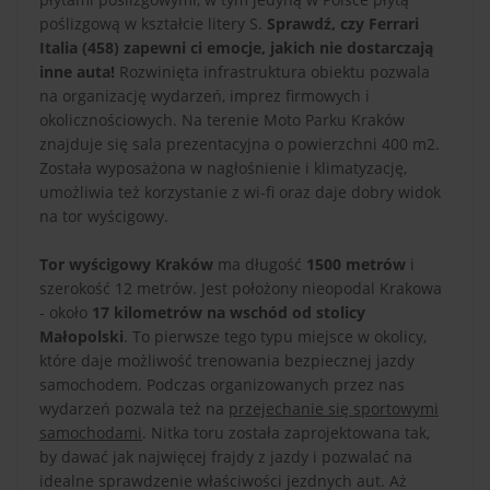
poślizgową w kształcie litery S.
Sprawdź, czy Ferrari
Italia (458) zapewni ci emocje, jakich nie dostarczają
inne auta!
Rozwinięta infrastruktura obiektu pozwala
na organizację wydarzeń, imprez firmowych i
okolicznościowych. Na terenie Moto Parku Kraków
znajduje się sala prezentacyjna o powierzchni 400 m2.
Została wyposażona w nagłośnienie i klimatyzację,
umożliwia też korzystanie z wi-fi oraz daje dobry widok
na tor wyścigowy.
Tor wyścigowy Kraków
ma długość
1500 metrów
i
szerokość 12 metrów. Jest położony nieopodal Krakowa
- około
17 kilometrów na wschód od stolicy
Małopolski
. To pierwsze tego typu miejsce w okolicy,
które daje możliwość trenowania bezpiecznej jazdy
samochodem. Podczas organizowanych przez nas
wydarzeń pozwala też na
przejechanie się sportowymi
samochodami
. Nitka toru została zaprojektowana tak,
by dawać jak najwięcej frajdy z jazdy i pozwalać na
idealne sprawdzenie właściwości jezdnych aut. Aż