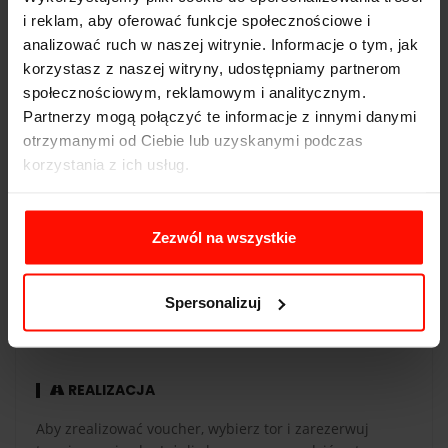
i reklam, aby oferować funkcje społecznościowe i
Napęd:
tył
analizować ruch w naszej witrynie. Informacje o tym, jak
korzystasz z naszej witryny, udostępniamy partnerom
Pojemność:
4.5 l
społecznościowym, reklamowym i analitycznym.
Skrzynia biegów:
automatyczna
Partnerzy mogą połączyć te informacje z innymi danymi
otrzymanymi od Ciebie lub uzyskanymi podczas
korzystania z ich usług.
WAŻNOŚĆ
Zezwól na wszystkie
Voucher jest ważny 365 dni od daty zakupu. Voucher
opłacony kartą podarunkową ma taką samą ważność co
Spersonalizuj
karta. Przejazdy są realizowane w sezonie od maja do
października.
REALIZACJA
Aby zrealizować voucher, wybierz tor i zarezerwuj