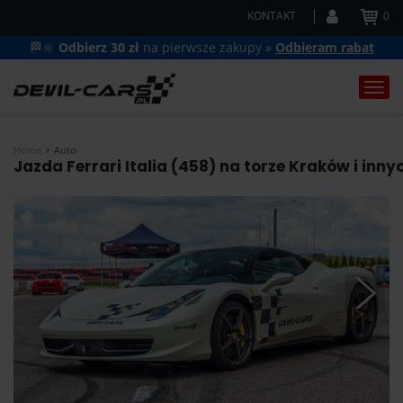
KONTAKT
0
🏁🔆
Odbierz 30 zł
na pierwsze zakupy »
Odbieram rabat
Togg
navi
Home
Auto
Jazda Ferrari Italia (458) na torze Kraków i inn