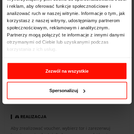
i reklam, aby oferować funkcje społecznościowe i
Napęd:
4x4
analizować ruch w naszej witrynie. Informacje o tym, jak
korzystasz z naszej witryny, udostępniamy partnerom
Pojemność:
3.8 l
społecznościowym, reklamowym i analitycznym.
Skrzynia biegów:
automatyczna
Partnerzy mogą połączyć te informacje z innymi danymi
otrzymanymi od Ciebie lub uzyskanymi podczas
korzystania z ich usług.
WAŻNOŚĆ
Zezwól na wszystkie
Voucher jest ważny 365 dni od daty zakupu. Voucher
opłacony kartą podarunkową ma taką samą ważność co
Spersonalizuj
karta. Przejazdy są realizowane w sezonie od maja do
października.
REALIZACJA
Aby zrealizować voucher, wybierz tor i zarezerwuj