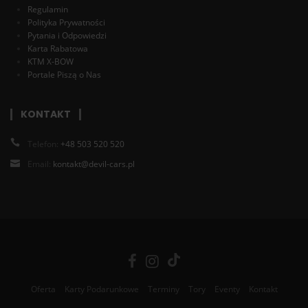
Regulamin
Polityka Prywatności
Pytania i Odpowiedzi
Karta Rabatowa
KTM X-BOW
Portale Piszą o Nas
KONTAKT
Telefon:
+48 503 520 520
Email:
kontakt@devil-cars.pl
Oferta
Karty Podarunkowe
Terminy
Tory
Eventy
Kontakt