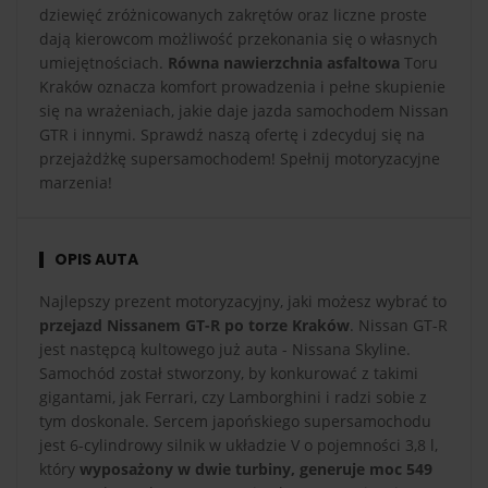
dziewięć zróżnicowanych zakrętów oraz liczne proste
dają kierowcom możliwość przekonania się o własnych
umiejętnościach.
Równa nawierzchnia asfaltowa
Toru
Kraków oznacza komfort prowadzenia i pełne skupienie
się na wrażeniach, jakie daje jazda samochodem Nissan
GTR i innymi. Sprawdź naszą ofertę i zdecyduj się na
przejażdżkę supersamochodem! Spełnij motoryzacyjne
marzenia!
OPIS AUTA
Najlepszy prezent motoryzacyjny, jaki możesz wybrać to
przejazd Nissanem GT-R po torze Kraków
. Nissan GT-R
jest następcą kultowego już auta - Nissana Skyline.
Samochód został stworzony, by konkurować z takimi
gigantami, jak Ferrari, czy Lamborghini i radzi sobie z
tym doskonale. Sercem japońskiego supersamochodu
jest 6-cylindrowy silnik w układzie V o pojemności 3,8 l,
który
wyposażony w dwie turbiny, generuje moc 549