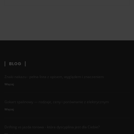
BLOG
Znaki nakazu - pełna lista z opisem, wyglądem i znaczeniem
Więcej
Gokart spalinowy — rodzaje, ceny i porównanie z elektrycznym
Więcej
Drifting vs jazda torowa - która dyscyplina jest dla Ciebie?