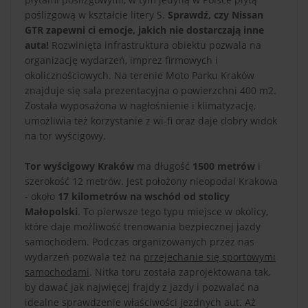
poślizgową w kształcie litery S.
Sprawdź, czy Nissan
GTR zapewni ci emocje, jakich nie dostarczają inne
auta!
Rozwinięta infrastruktura obiektu pozwala na
organizację wydarzeń, imprez firmowych i
okolicznościowych. Na terenie Moto Parku Kraków
znajduje się sala prezentacyjna o powierzchni 400 m2.
Została wyposażona w nagłośnienie i klimatyzację,
umożliwia też korzystanie z wi-fi oraz daje dobry widok
na tor wyścigowy.
Tor wyścigowy Kraków
ma długość
1500 metrów
i
szerokość 12 metrów. Jest położony nieopodal Krakowa
- około
17 kilometrów na wschód od stolicy
Małopolski
. To pierwsze tego typu miejsce w okolicy,
które daje możliwość trenowania bezpiecznej jazdy
samochodem. Podczas organizowanych przez nas
wydarzeń pozwala też na
przejechanie się sportowymi
samochodami
. Nitka toru została zaprojektowana tak,
by dawać jak najwięcej frajdy z jazdy i pozwalać na
idealne sprawdzenie właściwości jezdnych aut. Aż