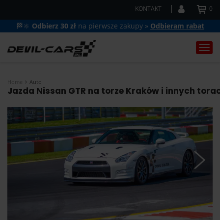
KONTAKT
0
🏁🔆
Odbierz 30 zł
na pierwsze zakupy »
Odbieram rabat
Togg
navi
Home
Auto
Jazda Nissan GTR na torze Kraków i innych tora