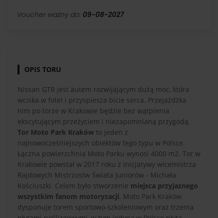
Voucher ważny do:
09-08-2027
OPIS TORU
Nissan GTR jest autem rozwijającym dużą moc, która
wciska w fotel i przyspiesza bicie serca. Przejażdżka
nim po torze w Krakowie będzie bez wątpienia
ekscytującym przeżyciem i niezapomnianą przygodą.
Tor Moto Park Kraków
to jeden z
najnowocześniejszych obiektów tego typu w Polsce.
Łączna powierzchnia Moto Parku wynosi 4000 m2. Tor w
Krakowie powstał w 2017 roku z inicjatywy wicemistrza
Rajdowych Mistrzostw Świata Juniorów - Michała
Kościuszki. Celem było stworzenie
miejsca przyjaznego
wszystkim fanom motoryzacji
. Moto Park Kraków
dysponuje torem sportowo-szkoleniowym oraz trzema
płytami poślizgowymi, w tym jedyną w Polsce płytą