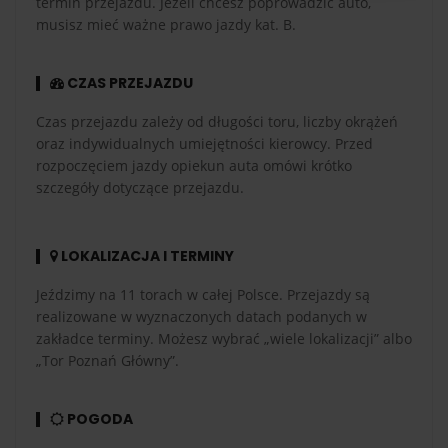
termin przejazdu. Jeżeli chcesz poprowadzić auto,
musisz mieć ważne prawo jazdy kat. B.
CZAS PRZEJAZDU
Czas przejazdu zależy od długości toru, liczby okrążeń
oraz indywidualnych umiejętności kierowcy. Przed
rozpoczęciem jazdy opiekun auta omówi krótko
szczegóły dotyczące przejazdu.
LOKALIZACJA I TERMINY
Jeździmy na 11 torach w całej Polsce. Przejazdy są
realizowane w wyznaczonych datach podanych w
zakładce terminy. Możesz wybrać „wiele lokalizacji” albo
„Tor Poznań Główny”.
POGODA