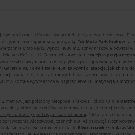
ającym dużą moc, która wciska w fotel i przyspiesza bicie serca. Prz
przeżyciem i niezapomnianą przygodą.
Tor Moto Park Kraków
to j
owierzchnia Moto Parku wynosi 4000 m2. Tor w Krakowie powstał w 
 - Michała Kościuszki. Celem było stworzenie
miejsca przyjaznego
owo-szkoleniowym oraz trzema płytami poślizgowymi, w tym jedyn
Gallardo vs. Ferrari Italia (458) zapewni ci emocje, jakich nie do
nizację wydarzeń, imprez firmowych i okolicznościowych. Na tereni
00 m2. Została wyposażona w nagłośnienie i klimatyzację, umożliwi
 12 metrów. Jest położony nieopodal Krakowa - około
17 kilometró
e w okolicy, które daje możliwość trenowania bezpiecznej jazdy sa
przejechanie się sportowymi samochodami
. Nitka toru została zap
lne sprawdzenie właściwości jezdnych aut. Aż dziewięć zróżnicowan
nania się o własnych umiejętnościach.
Równa nawierzchnia asfal
 wrażeniach, jakie daje jazda samochodem Lamborghini Gallardo vs