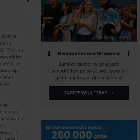
ejażdżka
eden z
2017 roku z
Niezapomniane Wrażenia
 wszystkim
ą w Polsce
Zamów voucher na przejazd
starczają
samochodem po torze wyścigowym i
e Moto
spełnij motoryzacyjne marzenia!
a też
ZAREZERWUJ TERAZ
w na
mochodem.
rojektowana
ych
towa
Toru
. Ferrari