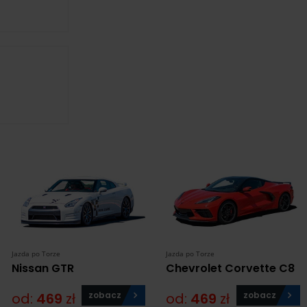
Jazda po Torze
Jazda po Torze
Nissan GTR
Chevrolet Corvette C8
od:
469
zł
zobacz
od:
469
zł
zobacz