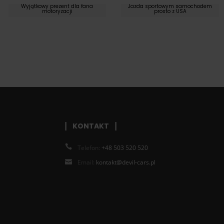
Wyjątkowy prezent dla fana
Jazda sportowym samochodem
motoryzacji
prosto z USA
KONTAKT
Telefon:
+48 503 520 520
Email:
kontakt@devil-cars.pl