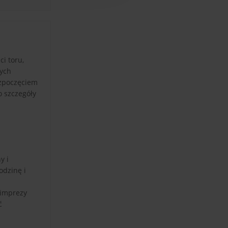
i toru,
nych
ozpoczęciem
o szczegóły
y i
odzinę i
 imprezy
ć