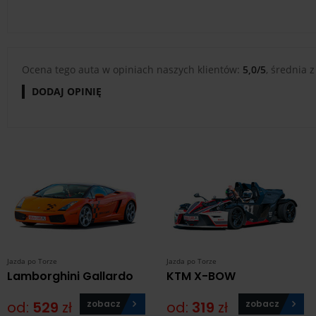
Ocena tego auta w opiniach naszych klientów:
5,0/5
, średnia z
DODAJ OPINIĘ
Jazda po Torze
Jazda po Torze
Lamborghini Gallardo
KTM X-BOW
od:
529
zł
zobacz
od:
319
zł
zobacz