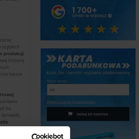
rdziej
o szybkich
 produkcji
awą historię
zucił
cnie lepsze
Wpisz kwotę
ortowej
- zarówno
Więcej o Karcie Podarunkowej
pęd na
. Sprawdź,
DODAJ DO KOSZYKA
pada
kstremalnie
hera