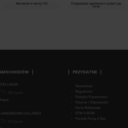
Marzenie w wersji V10
Przejażdżka sportowym autem po
torze
SAMOCHODÓW
PRZYDATNE
KTM X-BOW
Newsletter
Regulamin
295 km/h
Polityka Prywatności
Więcej
Pytania i Odpowiedzi
Karta Rabatowa
KTM X-BOW
LAMBORGHINI GALLARDO
Portale Piszą o Nas
315 km/h