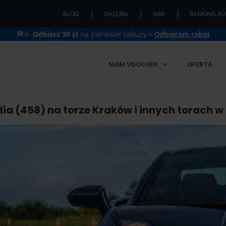
BLOG
GALERIA
GRA
RANKING AU
🏁🔆
Odbierz 30 zł
na pierwsze zakupy »
Odbieram rabat
MAM VOUCHER
OFERTA
lia (458) na torze Kraków i innych torach w