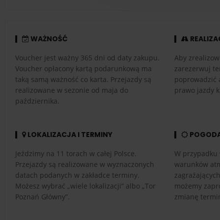
WAŻNOŚĆ
REALIZA
Voucher jest ważny 365 dni od daty zakupu.
Aby zrealizow
Voucher opłacony kartą podarunkową ma
zarezerwuj te
taką samą ważność co karta. Przejazdy są
poprowadzić 
realizowane w sezonie od maja do
prawo jazdy k
października.
LOKALIZACJA I TERMINY
POGOD
Jeździmy na 11 torach w całej Polsce.
W przypadku 
Przejazdy są realizowane w wyznaczonych
warunków atm
datach podanych w zakładce terminy.
zagrażającyc
Możesz wybrać „wiele lokalizacji” albo „Tor
możemy zapro
Poznań Główny”.
zmianę termi