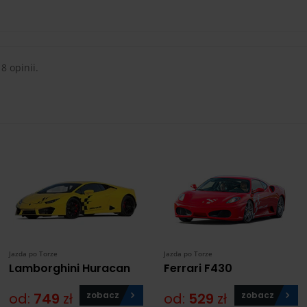
 8 opinii.
Jazda po Torze
Jazda po Torze
Lamborghini Huracan
Ferrari F430
od:
749
zł
zobacz
od:
529
zł
zobacz