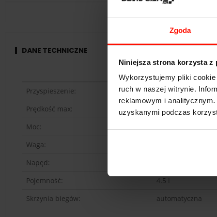
prezentowego!
Zgoda
DANE TECHNICZNE
Niniejsza strona korzysta z
Ferrari Italia (458)
Wykorzystujemy pliki cookie 
ruch w naszej witrynie. Inf
Przyspieszenie:
3.5
s do 100 km/h
reklamowym i analitycznym. 
Prędkość max:
325
km/h
uzyskanymi podczas korzysta
Moc:
570
KM
Waga:
1590
kg
Napęd:
tył
Pojemność:
4.5 l
Skrzynia biegów:
automatyczna