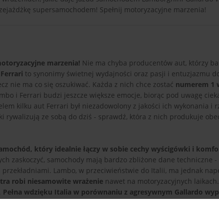
a przejażdżkę supersamochodem! Spełnij motoryzacyjne marzenia!
motoryzacyjne marzenia!
Nie ma chyba producentów aut, którzy ba
Ferrari
to synonimy świetnej wydajności oraz pasji i entuzjazmu d
z nie ma co się oszukiwać. Każda z nich chce zostać
numerem 1 w
mbo i Ferrari budzi jeszcze większe emocje, biorąc pod uwagę ciek
lem kilku aut Ferrari był niezadowolony z jakości ich wykonania i r
ki rywalizują ze sobą do dziś - sprawdź, która z nich produkuje obe
samochód, który idealnie łączy w sobie cechy wyścigówki i komf
órych zaskoczyć, samochody mają bardzo zbliżone dane techniczne 
 przekładniami. Lambo, w przeciwieństwie do Italii, ma jednak na
litra robi niesamowite wrażenie
nawet na motoryzacyjnych laikach
.
Pełna wdzięku Italia w porównaniu z agresywnym Gallardo wy
zekonaj się sam o tym, jak wiele frajdy da ci jazda tymi dwoma e
Pokaż pełny opis
Lamborghini możesz też podarować najbliższej osobie w formie vouc