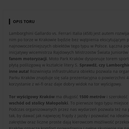
OPIS TORU
Lamborghini Gallardo vs. Ferrari Italia (458) jest autem rozwij
nim po torze w Krakowie będzie bez wątpienia ekscytującym 
najnowocześniejszych obiektów tego typu w Polsce. Łączna p
inicjatywy wicemistrza Rajdowych Mistrzostw Świata Juniorów
fanom motoryzacji
. Moto Park Kraków dysponuje torem sport
płytą poślizgową w kształcie litery S.
Sprawdź, czy Lamborghini 
inne auta!
Rozwinięta infrastruktura obiektu pozwala na orga
Parku Kraków znajduje się sala prezentacyjna o powierzchni 4
korzystanie z wi-fi oraz daje dobry widok na tor wyścigowy.
Tor wyścigowy Kraków
ma długość
1500 metrów
i szerokość
wschód od stolicy Małopolski
. To pierwsze tego typu miejsc
Podczas organizowanych przez nas wydarzeń pozwala też na
tak, by dawać jak najwięcej frajdy z jazdy i pozwalać na idea
zakrętów oraz liczne proste dają kierowcom możliwość przeko
Kraków oznacza komfort prowadzenia i pełne skupienie się na