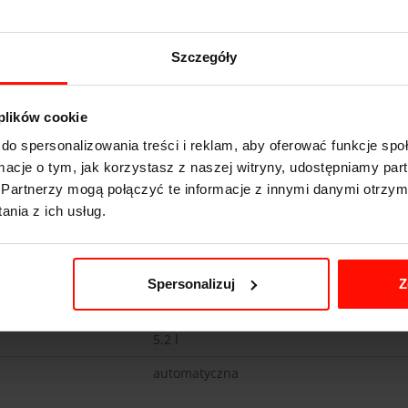
Szczegóły
 plików cookie
Lamborghini Gallardo
do spersonalizowania treści i reklam, aby oferować funkcje sp
ormacje o tym, jak korzystasz z naszej witryny, udostępniamy p
3.4
s do 100 km/h
Partnerzy mogą połączyć te informacje z innymi danymi otrzym
315
km/h
nia z ich usług.
560
KM
1630
kg
Spersonalizuj
Z
4x4
5.2 l
automatyczna