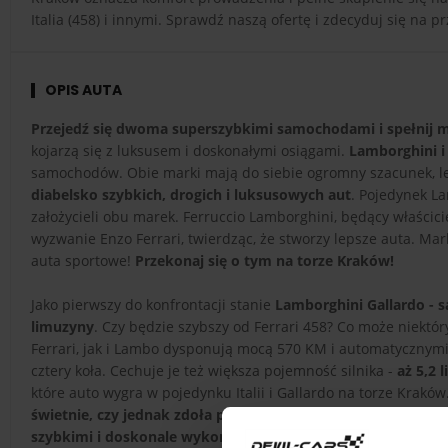
Italia (458) i innymi. Sprawdź naszą ofertę i zdecyduj się n
OPIS AUTA
Przejedź się dwoma superszybkimi samochodami i spełnij 
kojarzą się z luksusem i doskonałymi osiągami.
Lamborghini i 
samochodów. Obie marki mają do siebie ogromny szacunek, lec
diabelsko szybkich, drogich i luksusowych aut
. Pojedynek La
założycieli obu marek. Ferruccio Lamborghini, będący właścicie
wyzwanie Enzo Ferrari, twierdząc, że stworzy lepsze auta. Mar
auta sportowe!
Przekonaj się o tym na torze Kraków!
Jako pierwszy do konfrontacji stanie
Lamborghini Gallardo - 
limuzyny
. Czy będzie szybszy od Ferrari 458? Co może niekt
Ferrari, jak i Lambo dysponują mocą 570 KM i automatycznymi
cztery koła. Cechuje je też większa pojemność silnika -
aż 5,2 
które auto wygra w pojedynku Italii i Gallardo na torze Kraków
świetnie, czy jednak zdoła przekonać cię, że jest lepsza? Pr
szybkimi i doskonale wykonanymi autami!
Jazdę Ferrari i 