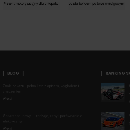
Prezent motoryzacyjny dla chłopaka
Jazda bolidem po torze wyścigowym
BLOG
RANKING 
Znaki nakazu - pełna lista z opisem, wyglądem i
znaczeniem
Więcej
Gokart spalinowy — rodzaje, ceny i porównanie z
elektrycznym
Więcej