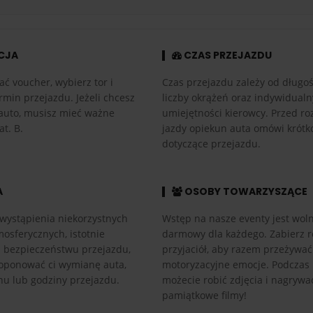
CJA
CZAS PRZEJAZDU
ać voucher, wybierz tor i
Czas przejazdu zależy od długośc
rmin przejazdu. Jeżeli chcesz
liczby okrążeń oraz indywidual
auto, musisz mieć ważne
umiejętności kierowcy. Przed r
at. B.
jazdy opiekun auta omówi krótk
dotyczące przejazdu.
A
OSOBY TOWARZYSZĄCE
wystąpienia niekorzystnych
Wstęp na nasze eventy jest woln
osferycznych, istotnie
darmowy dla każdego. Zabierz r
h bezpieczeństwu przejazdu,
przyjaciół, aby razem przeżywać
ponować ci wymianę auta,
motoryzacyjne emocje. Podczas
nu lub godziny przejazdu.
możecie robić zdjęcia i nagrywa
pamiątkowe filmy!