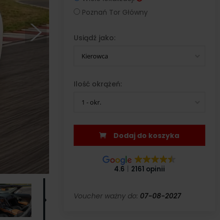
Poznań Tor Główny
Usiądź jako:
Kierowca
Ilość okrążeń:
1 - okr.
Dodaj do koszyka
4.6
2161 opinii
Voucher ważny do:
07-08-2027