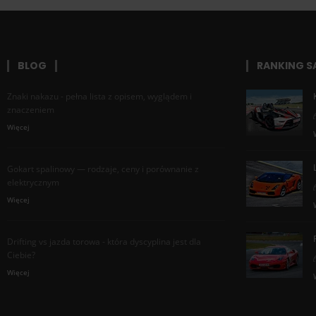
BLOG
RANKING 
Znaki nakazu - pełna lista z opisem, wyglądem i
znaczeniem
Więcej
Gokart spalinowy — rodzaje, ceny i porównanie z
elektrycznym
Więcej
Drifting vs jazda torowa - która dyscyplina jest dla
Ciebie?
Więcej