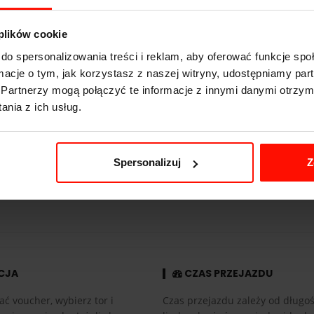
Chevrolet Corvette C7
 plików cookie
3.6
s do 100 km/h
do spersonalizowania treści i reklam, aby oferować funkcje sp
330
km/h
ormacje o tym, jak korzystasz z naszej witryny, udostępniamy p
466
KM
Partnerzy mogą połączyć te informacje z innymi danymi otrzym
nia z ich usług.
1500
kg
tył
Spersonalizuj
Z
6.2 l
6-biegowa
CJA
CZAS PRZEJAZDU
ać voucher, wybierz tor i
Czas przejazdu zależy od długośc