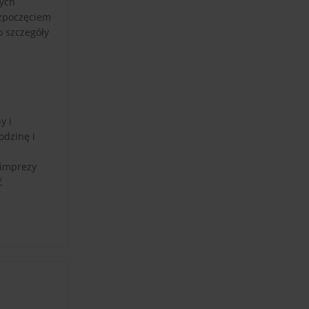
nych
ozpoczęciem
o szczegóły
y i
odzinę i
 imprezy
ć