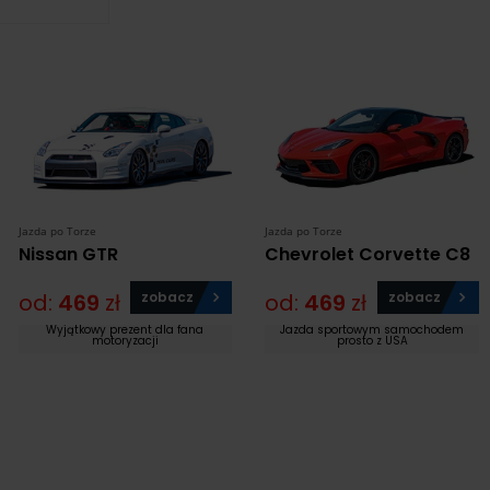
Jazda po Torze
Jazda po Torze
Nissan GTR
Chevrolet Corvette C8
od:
469
zł
zobacz
od:
469
zł
zobacz
Wyjątkowy prezent dla fana
Jazda sportowym samochodem
motoryzacji
prosto z USA