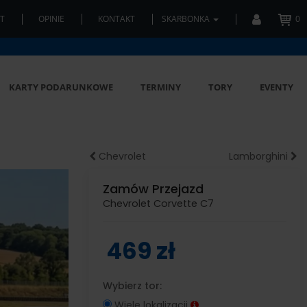
T
OPINIE
KONTAKT
SKARBONKA
0
KARTY PODARUNKOWE
TERMINY
TORY
EVENTY
Chevrolet
Lamborghini
Zamów Przejazd
Chevrolet Corvette C7
469 zł
Wybierz tor:
Wiele lokalizacji