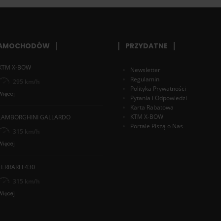
SAMOCHODÓW
PRZYDATNE
KTM X-BOW
Newsletter
Regulamin
295 km/h
Polityka Prywatności
Więcej
Pytania i Odpowiedzi
Karta Rabatowa
KTM X-BOW
LAMBORGHINI GALLARDO
Portale Piszą o Nas
315 km/h
Więcej
FERRARI F430
315 km/h
Więcej