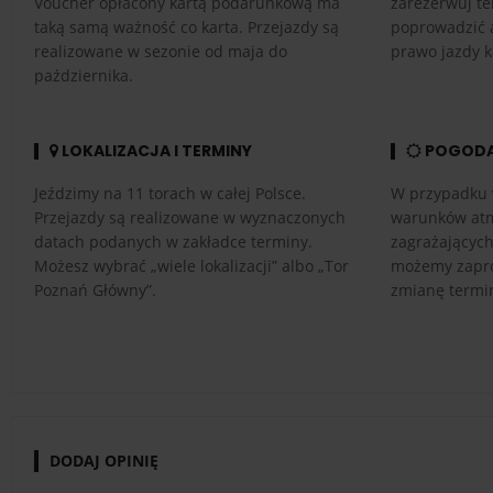
Voucher opłacony kartą podarunkową ma
zarezerwuj te
taką samą ważność co karta. Przejazdy są
poprowadzić 
realizowane w sezonie od maja do
prawo jazdy k
października.
LOKALIZACJA I TERMINY
POGOD
Jeździmy na 11 torach w całej Polsce.
W przypadku 
Przejazdy są realizowane w wyznaczonych
warunków atm
datach podanych w zakładce terminy.
zagrażającyc
Możesz wybrać „wiele lokalizacji” albo „Tor
możemy zapro
Poznań Główny”.
zmianę termi
DODAJ OPINIĘ