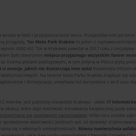
 wciska w fotel i przyspiesza bicie serca. Przejażdżka nim po torz
aną przygodą.
Tor Moto Park Kraków
to jeden z najnowocześniejsz
 wynosi 4000 m2. Tor w Krakowie powstał w 2017 roku z inicjatywy
Celem było stworzenie
miejsca przyjaznego wszystkim fanom moto
z trzema płytami poślizgowymi, w tym jedyną w Polsce płytą pośl
ci emocje, jakich nie dostarczają inne auta!
Rozwinięta infrastru
 okolicznościowych. Na terenie Moto Parku Kraków znajduje się sal
ośnienie i klimatyzację, umożliwia też korzystanie z wi-fi oraz da
 12 metrów. Jest położony nieopodal Krakowa - około
17 kilometró
e w okolicy, które daje możliwość trenowania bezpiecznej jazdy sa
przejechanie się sportowymi samochodami
. Nitka toru została zap
lne sprawdzenie właściwości jezdnych aut. Aż dziewięć zróżnicowan
nania się o własnych umiejętnościach.
Równa nawierzchnia asfal
 wrażeniach, jakie daje jazda samochodem Chevrolet Corvette C7 i