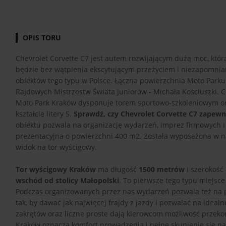
OPIS TORU
Chevrolet Corvette C7 jest autem rozwijającym dużą moc, która
będzie bez wątpienia ekscytującym przeżyciem i niezapomni
obiektów tego typu w Polsce. Łączna powierzchnia Moto Parku
Rajdowych Mistrzostw Świata Juniorów - Michała Kościuszki. 
Moto Park Kraków dysponuje torem sportowo-szkoleniowym ora
kształcie litery S.
Sprawdź, czy Chevrolet Corvette C7 zapewni 
obiektu pozwala na organizację wydarzeń, imprez firmowych i
prezentacyjna o powierzchni 400 m2. Została wyposażona w nagł
widok na tor wyścigowy.
Tor wyścigowy Kraków
ma długość
1500 metrów
i szerokość
wschód od stolicy Małopolski
. To pierwsze tego typu miejsc
Podczas organizowanych przez nas wydarzeń pozwala też na
tak, by dawać jak najwięcej frajdy z jazdy i pozwalać na idea
zakrętów oraz liczne proste dają kierowcom możliwość przeko
Kraków oznacza komfort prowadzenia i pełne skupienie się na