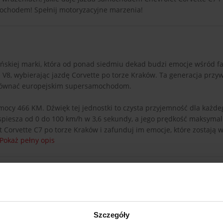
mochodem! Spełnij motoryzacyjne marzenia!
ańskiej marki, która od ponad siedmiu dekad budzi emocje wśród 
 V8, wybierając jazdę Corvette po torze Kraków. Ta generacja przyw
dorównać europejskim supersamochodom.
 mocy 466 KM. Dźwięk tej jednostki to czysta przyjemność dla każde
yspiesza od 0 do 100 km/h w 3,6 sekundy, a jego prędkość maksymal
t Corvette C7 po torze Kraków i zafunduj im emocje, które zostają 
Pokaż pełny opis
Szczegóły