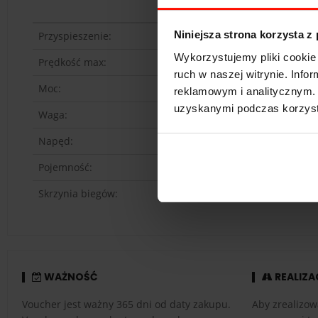
Niniejsza strona korzysta z
Przyspieszenie:
Wykorzystujemy pliki cookie 
Prędkość max:
ruch w naszej witrynie. Inf
Moc:
reklamowym i analitycznym. 
uzyskanymi podczas korzysta
Waga:
Napęd:
Pojemność:
Skrzynia biegów:
WAŻNOŚĆ
REALIZA
Voucher jest ważny 365 dni od daty zakupu.
Aby zrealizow