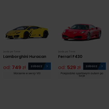
Jazda po Torze
Jazda po Torze
Lamborghini Huracan
Ferrari F430
od:
749
zł
zobacz
od:
529
zł
zobacz
Marzenie w wersji V10
Przejażdżka sportowym autem po
torze