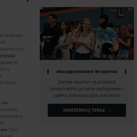
e w Krakowie
ych
 wicemistrza
ryzacji
.
izgową w
ktura
Niezapomniane Wrażenia
a
Zamów voucher na przejazd
je dobry
samochodem po torze wyścigowym i
spełnij motoryzacyjne marzenia!
w na
mochodem.
ZAREZERWUJ TERAZ
rojektowana
ych
towa
Toru
 innymi.