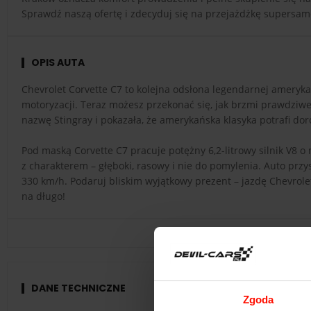
Sprawdź naszą ofertę i zdecyduj się na przejażdżkę supersa
OPIS AUTA
Chevrolet Corvette C7 to kolejna odsłona legendarnej ameryk
motoryzacji. Teraz możesz przekonać się, jak brzmi prawdziwe
nazwę Stingray i pokazała, że amerykańska klasyka potrafi 
Pod maską Corvette C7 pracuje potężny 6,2-litrowy silnik V8 o
z charakterem – głęboki, rasowy i nie do pomylenia. Auto prz
330 km/h. Podaruj bliskim wyjątkowy prezent – jazdę Chevrole
na długo!
DANE TECHNICZNE
Zgoda