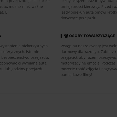
rmin przejazdu. Jeżeli chcesz
liczby okrążeń oraz indywidual
auto, musisz mieć ważne
umiejętności kierowcy. Przed r
at. B.
jazdy opiekun auta omówi krótk
dotyczące przejazdu.
A
OSOBY TOWARZYSZĄCE
wystąpienia niekorzystnych
Wstęp na nasze eventy jest woln
osferycznych, istotnie
darmowy dla każdego. Zabierz r
h bezpieczeństwu przejazdu,
przyjaciół, aby razem przeżywać
ponować ci wymianę auta,
motoryzacyjne emocje. Podczas
nu lub godziny przejazdu.
możecie robić zdjęcia i nagrywa
pamiątkowe filmy!