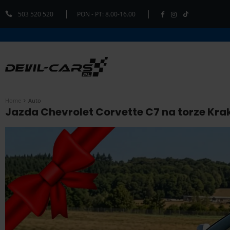
503 520 520
PON - PT: 8.00-16.00
Home
Auto
Jazda Chevrolet Corvette C7 na torze Krak