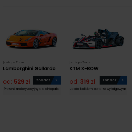
Jazda po Torze
Jazda po Torze
Lamborghini Gallardo
KTM X-BOW
od:
529
zł
zobacz
od:
319
zł
zobacz
Prezent motoryzacyjny dla chłopaka
Jazda bolidem po torze wyścigowym