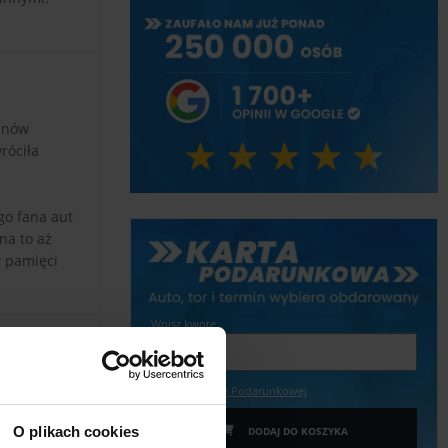
fanów
róciła
go fana aut
na to aż
w pamięci
Wpisz kwotę
Więcej o Karcie Podarunkowej
O plikach cookies
DODAJ DO KOSZYKA