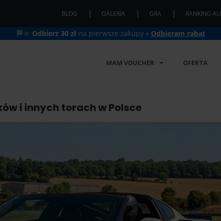
BLOG
GALERIA
GRA
RANKING AU
🏁🔆
Odbierz 30 zł
na pierwsze zakupy »
Odbieram rabat
MAM VOUCHER
OFERTA
ów i innych torach w Polsce