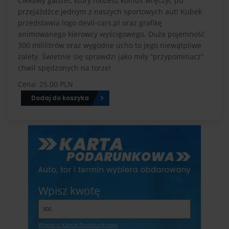
Ciekawy gadżet, który możesz komuś wręczyć po
przejażdżce jednym z naszych sportowych aut! Kubek
przedstawia logo devil-cars.pl oraz grafikę
animowanego kierowcy wyścigowego. Duża pojemność
300 mililitrów oraz wygodne ucho to jego niewątpliwe
zalety. Świetnie się sprawdzi jako miły “przypominacz”
chwil spędzonych na torze!
Cena: 25.00 PLN
Dodaj do koszyka
Wpisz kwotę
Więcej o Karcie Podarunkowej