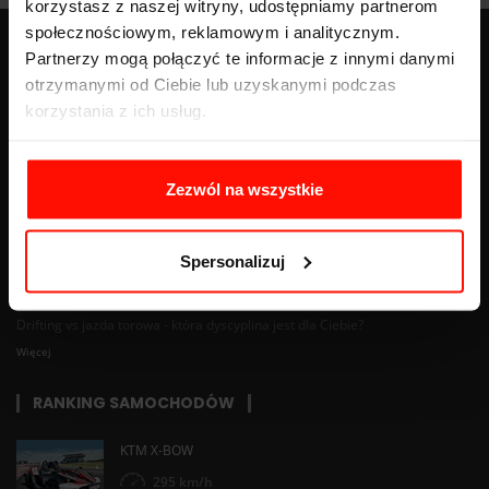
korzystasz z naszej witryny, udostępniamy partnerom
społecznościowym, reklamowym i analitycznym.
Partnerzy mogą połączyć te informacje z innymi danymi
otrzymanymi od Ciebie lub uzyskanymi podczas
BLOG
korzystania z ich usług.
Znaki nakazu - pełna lista z opisem, wyglądem i znaczeniem
Więcej
Zezwól na wszystkie
Gokart spalinowy — rodzaje, ceny i porównanie z elektrycznym
Spersonalizuj
Więcej
Drifting vs jazda torowa - która dyscyplina jest dla Ciebie?
Więcej
RANKING SAMOCHODÓW
KTM X-BOW
295 km/h