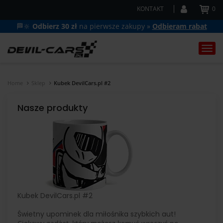
KONTAKT
0
🏁🔆
Odbierz 30 zł
na pierwsze zakupy »
Odbieram rabat
Togg
navi
Home
Sklep
Kubek DevilCars.pl #2
Nasze produkty
Kubek DevilCars.pl #2
Świetny upominek dla miłośnika szybkich aut!