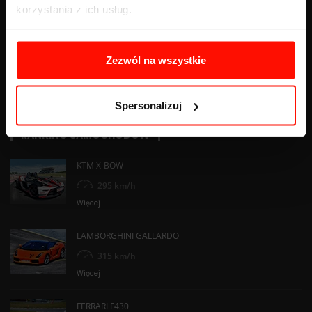
korzystania z ich usług.
Gokart spalinowy — rodzaje, ceny i porównanie z elektrycznym
Więcej
Zezwól na wszystkie
Drifting vs jazda torowa - która dyscyplina jest dla Ciebie?
Więcej
Spersonalizuj
RANKING SAMOCHODÓW
KTM X-BOW
295 km/h
Więcej
LAMBORGHINI GALLARDO
315 km/h
Więcej
FERRARI F430