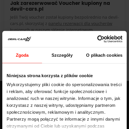
Jak zarezerwować Voucher kupiony na
devil-cars.pl
Jeśli Twój voucher został kupiony bezpośrednio na devil-
cars.pl, skorzystaj z
panelu rezerwacji dla voucherów
kupionych w naszym sklepie internetowym
.
Masz problem z rezerwacją albo nie wiesz, gdzie wpisać
swój voucher? Napisz do nas na czacie, zadzwoń:
+48
503 520 520
lub napisz:
kontakt@devil-cars.pl
.
Zgoda
Szczegóły
O plikach cookies
Niniejsza strona korzysta z plików cookie
Wykorzystujemy pliki cookie do spersonalizowania treści
i reklam, aby oferować funkcje społecznościowe i
analizować ruch w naszej witrynie. Informacje o tym, jak
BLOG
korzystasz z naszej witryny, udostępniamy partnerom
społecznościowym, reklamowym i analitycznym.
Znaki nakazu - pełna lista z opisem, wyglądem i znaczeniem
Partnerzy mogą połączyć te informacje z innymi danymi
Więcej
otrzymanymi od Ciebie lub uzyskanymi podczas