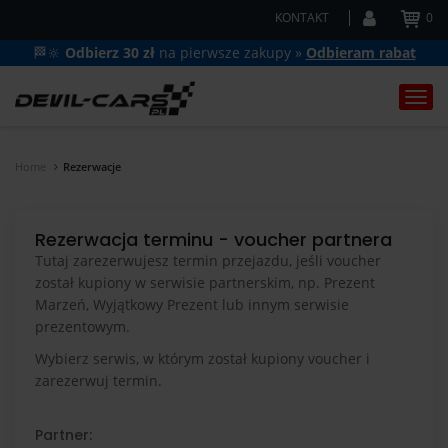
KONTAKT
0
🏁🔆
Odbierz 30 zł
na pierwsze zakupy »
Odbieram rabat
Togg
navi
Home
Rezerwacje
Rezerwacja terminu - voucher partnera
Tutaj zarezerwujesz termin przejazdu, jeśli voucher
został kupiony w serwisie partnerskim, np. Prezent
Marzeń, Wyjątkowy Prezent lub innym serwisie
prezentowym.
Wybierz serwis, w którym został kupiony voucher i
zarezerwuj termin.
Partner: