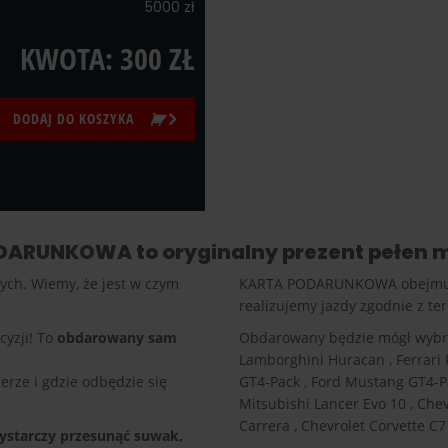
5000 zł
KWOTA:
300
ZŁ
DODAJ DO KOSZYKA
ARUNKOWA to oryginalny prezent pełen m
ych. Wiemy, że jest w czym
KARTA PODARUNKOWA obejmuje na
realizujemy jazdy zgodnie z t
cyzji! To
obdarowany sam
Obdarowany będzie mógł wybrać
Lamborghini Huracan , Ferrari 
rze i gdzie odbędzie się
GT4-Pack , Ford Mustang GT4-Pack
Mitsubishi Lancer Evo 10 , Ch
Carrera , Chevrolet Corvette C
starczy przesunąć suwak,