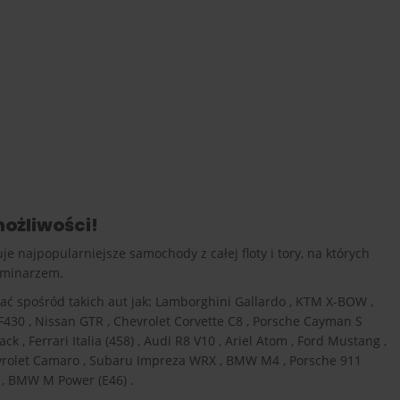
ożliwości!
jpopularniejsze samochody z całej floty i tory, na których
erminarzem.
 spośród takich aut jak: Lamborghini Gallardo , KTM X-BOW ,
F430 , Nissan GTR , Chevrolet Corvette C8 , Porsche Cayman S
 , Ferrari Italia (458) , Audi R8 V10 , Ariel Atom , Ford Mustang ,
evrolet Camaro , Subaru Impreza WRX , BMW M4 , Porsche 911
7 , BMW M Power (E46) .