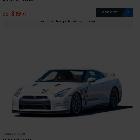
319
Zobacz
od:
zł
Jazda bolidem po torze wyścigowym
Jazda po Torze