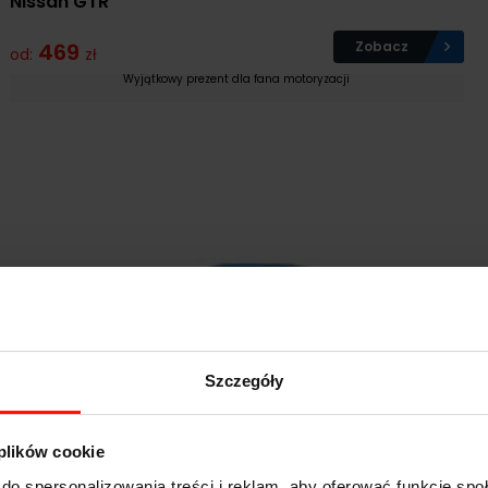
Nissan GTR
469
Zobacz
od:
zł
Wyjątkowy prezent dla fana motoryzacji
Szczegóły
 plików cookie
Jazda po Torze
do spersonalizowania treści i reklam, aby oferować funkcje sp