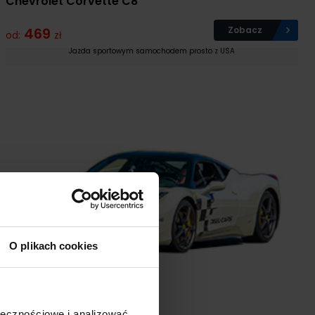
Chevrolet Corvette C8
469
Zobacz
od:
zł
Jazda sportowym samochodem prosto z USA
O plikach cookies
Jazda po Torze
ołecznościowe i analizować