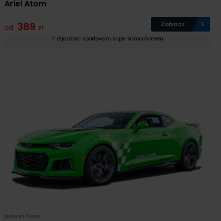
Ariel Atom
389
Zobacz
od:
zł
Przejażdżka sportowym supersamochodem
Jazda po Torze