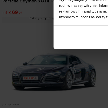
Porsche Cayman S GT4-Pack
ruch w naszej witrynie. Inf
469
Zobacz
reklamowym i analitycznym. 
od:
zł
uzyskanymi podczas korzysta
Podaruj przejażdżkę szybkim Porsche
Jazda po Torze