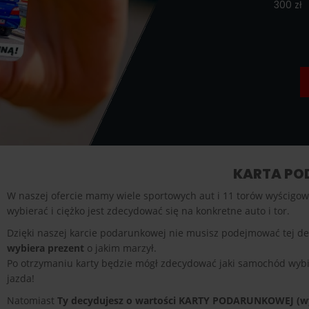
300 zł
KARTA POD
W naszej ofercie mamy wiele sportowych aut i 11 torów wyścigow
wybierać i ciężko jest zdecydować się na konkretne auto i tor.
Dzięki naszej karcie podarunkowej nie musisz podejmować tej de
wybiera prezent
o jakim marzył.
Po otrzymaniu karty będzie mógł zdecydować jaki samochód wybie
jazda!
Natomiast
Ty decydujesz o wartości KARTY PODARUNKOWEJ (wy