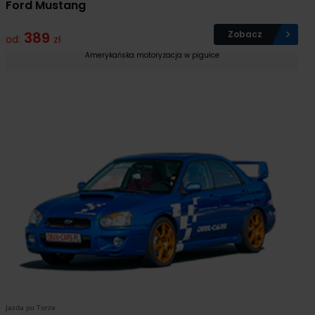
Ford Mustang
389
Zobacz
od:
zł
Amerykańska motoryzacja w pigułce
Jazda po Torze