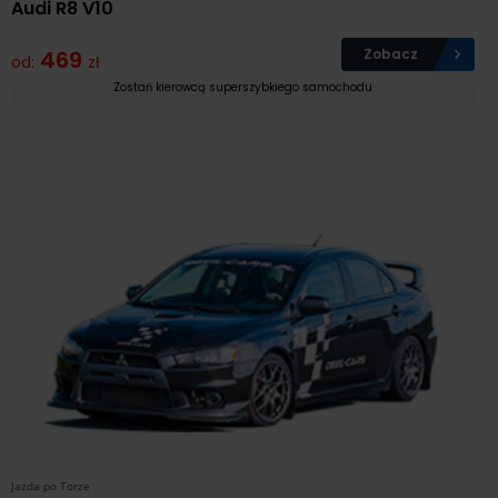
Audi R8 V10
469
Zobacz
od:
zł
Zostań kierowcą superszybkiego samochodu
Jazda po Torze