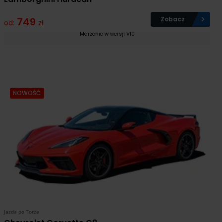
749
Zobacz
od:
zł
Marzenie w wersji V10
NOWOŚĆ
Jazda po Torze