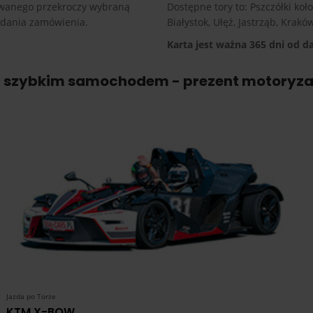
rowanego przekroczy wybraną
Dostępne tory to: Pszczółki k
ładania zamówienia.
Białystok, Ułęż, Jastrząb, Krak
Karta jest ważna 365 dni od d
 szybkim samochodem - prezent motoryza
Jazda po Torze
KTM X-BOW