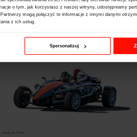
Ford Mustang GT4-Pack
ormacje o tym, jak korzystasz z naszej witryny, udostępniamy p
469
Zobacz
Partnerzy mogą połączyć te informacje z innymi danymi otrzym
od:
zł
nia z ich usług.
Muscle car, który wymknął się fabryce
Spersonalizuj
Z
Jazda po Torze