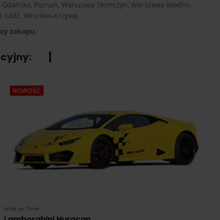
oło Gdańska, Poznań, Warszawa Słomczyn, Warszawa Modlin,
ów, Łódź, Wrocław-Krzywa.
aty zakupu.
cyjny:
NOWOŚĆ
Jazda po Torze
Lamborghini Huracan