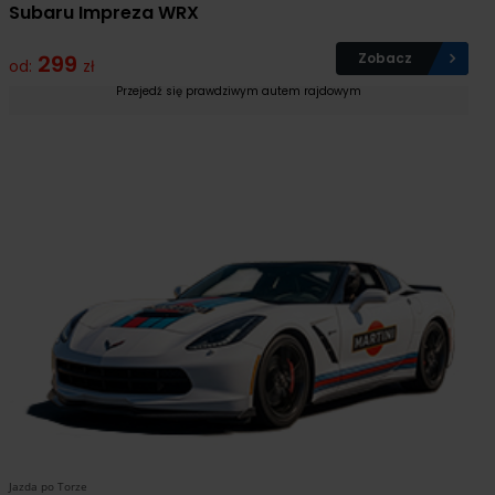
Subaru Impreza WRX
299
Zobacz
od:
zł
Przejedź się prawdziwym autem rajdowym
Jazda po Torze