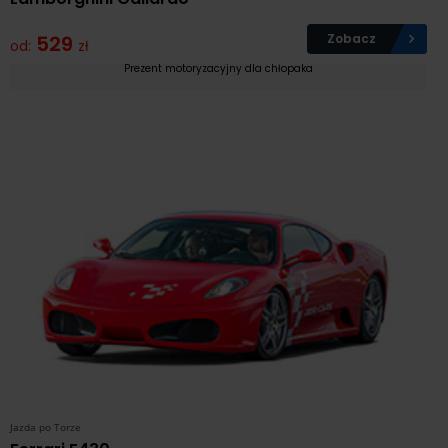
529
Zobacz
od:
zł
Prezent motoryzacyjny dla chłopaka
Jazda po Torze