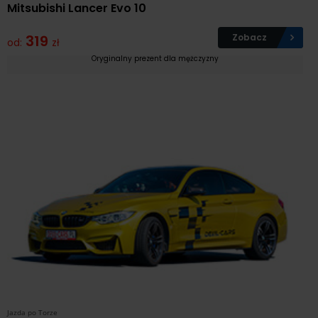
Mitsubishi Lancer Evo 10
319
Zobacz
od:
zł
Oryginalny prezent dla mężczyzny
Jazda po Torze