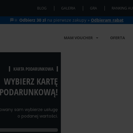
BLOG
GALERIA
GRA
RANKING AU
🏁🔆
Odbierz 30 zł
na pierwsze zakupy »
Odbieram rabat
MAM VOUCHER
OFERTA
KARTA PODARUNKOWA
WYBIERZ KARTĘ
PODARUNKOWĄ!
owany sam wybierze usługę
o podanej wartości.