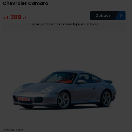
Chevrolet Camaro
389
Zobacz
od:
zł
Szybka jazda samochodem typu muscle car
Jazda po Torze