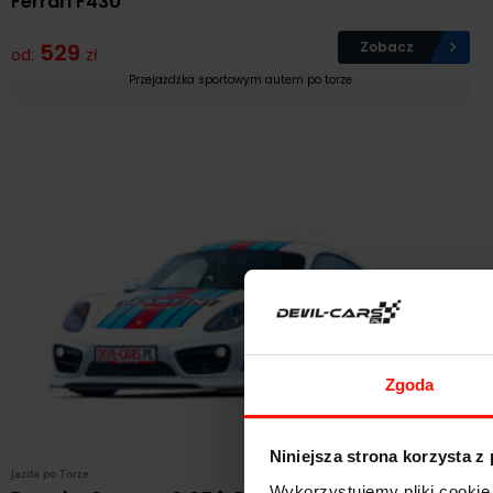
Ferrari F430
529
Zobacz
od:
zł
Przejażdżka sportowym autem po torze
Zgoda
Niniejsza strona korzysta z
Jazda po Torze
Wykorzystujemy pliki cookie 