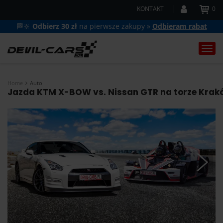
KONTAKT
0
🏁🔆
Odbierz 30 zł
na pierwsze zakupy »
Odbieram rabat
Togg
navi
Home
Auto
Jazda KTM X-BOW vs. Nissan GTR na torze Krakó