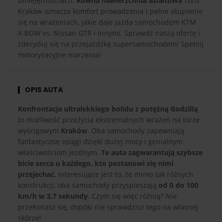
umiejętnościach.
Równa nawierzchnia asfaltowa
Toru
Kraków oznacza komfort prowadzenia i pełne skupienie
się na wrażeniach, jakie daje jazda samochodem KTM
X-BOW vs. Nissan GTR i innymi. Sprawdź naszą ofertę i
zdecyduj się na przejażdżkę supersamochodem! Spełnij
motoryzacyjne marzenia!
OPIS AUTA
Konfrontacja ultralekkiego bolidu z potężną Godzillą
to możliwość przeżycia ekstremalnych wrażeń na torze
wyścigowym
Kraków
. Oba samochody zapewniają
fantastyczne osiągi dzięki dużej mocy i genialnym
właściwościom jezdnym.
Te auta zagwarantują szybsze
bicie serca u każdego, kto postanowi się nimi
przejechać.
Interesujące jest to, że mimo tak różnych
konstrukcji, oba samochody przyspieszają
od 0 do 100
km/h w 3,7 sekundy
. Czym się więc różnią? Nie
przekonasz się, dopóki nie sprawdzisz tego na własnej
skórze!