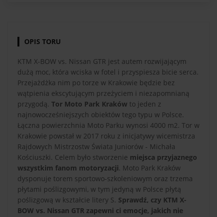
OPIS TORU
KTM X-BOW vs. Nissan GTR jest autem rozwijającym
dużą moc, która wciska w fotel i przyspiesza bicie serca.
Przejażdżka nim po torze w Krakowie będzie bez
wątpienia ekscytującym przeżyciem i niezapomnianą
przygodą.
Tor Moto Park Kraków
to jeden z
najnowocześniejszych obiektów tego typu w Polsce.
Łączna powierzchnia Moto Parku wynosi 4000 m2. Tor w
Krakowie powstał w 2017 roku z inicjatywy wicemistrza
Rajdowych Mistrzostw Świata Juniorów - Michała
Kościuszki. Celem było stworzenie
miejsca przyjaznego
wszystkim fanom motoryzacji
. Moto Park Kraków
dysponuje torem sportowo-szkoleniowym oraz trzema
płytami poślizgowymi, w tym jedyną w Polsce płytą
poślizgową w kształcie litery S.
Sprawdź, czy KTM X-
BOW vs. Nissan GTR zapewni ci emocje, jakich nie