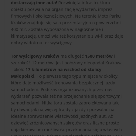
dostarczają inne auta!
Rozwinięta infrastruktura
obiektu pozwala na organizację wydarzeń, imprez
firmowych i okolicznościowych. Na terenie Moto Parku
Kraków znajduje się sala prezentacyjna o powierzchni
400 m2. Została wyposażona w nagłośnienie i
klimatyzację, umożliwia też korzystanie z wi-fi oraz daje
dobry widok na tor wyścigowy.
Tor wyścigowy Kraków
ma długość
1500 metrów
i
szerokość 12 metrów. Jest położony nieopodal Krakowa
- około
17 kilometrów na wschód od stolicy
Małopolski
. To pierwsze tego typu miejsce w okolicy,
które daje możliwość trenowania bezpiecznej jazdy
samochodem. Podczas organizowanych przez nas
wydarzeń pozwala też na
przejechanie się sportowymi
samochodami
. Nitka toru została zaprojektowana tak,
by dawać jak najwięcej frajdy z jazdy i pozwalać na
idealne sprawdzenie właściwości jezdnych aut. Aż
dziewięć zróżnicowanych zakrętów oraz liczne proste
dają kierowcom możliwość przekonania się o własnych