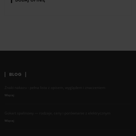
BLOG
Znaki nakazu - pełna lista z opisem, wyglądem i znaczeniem
Więcej
Gokart spalinowy — rodzaje, ceny i porównanie z elektrycznym
Więcej