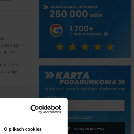
ęki
e zakręty –
iają, że
em, które
a każdego
Wpisz kwotę
Więcej o Karcie Podarunkowej
O plikach cookies
DODAJ DO KOSZYKA