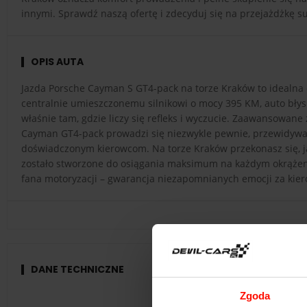
innymi. Sprawdź naszą ofertę i zdecyduj się na przejażdżkę
OPIS AUTA
Jazda Porsche Cayman S GT4-pack na torze Kraków to idealna 
centralnie umieszczonemu silnikowi o mocy 395 KM, auto błysk
właśnie tam, gdzie liczy się refleks i wyczucie. Zaawansowan
Cayman GT4-pack prowadzi się niezwykle pewnie, przewidywaln
doświadczonym kierowcom. Na torze Kraków przekonasz się, ja
zostało stworzone do osiągania maksimum na każdym okrążeni
fana motoryzacji – gwarancja niezapomnianych emocji za k
DANE TECHNICZNE
Zgoda
Porsch