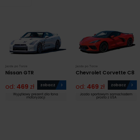
Jazda po Torze
Jazda po Torze
Nissan GTR
Chevrolet Corvette C8
od:
469
zł
zobacz
od:
469
zł
zobacz
Wyjątkowy prezent dla fana
Jazda sportowym samochodem
motoryzacji
prosto z USA