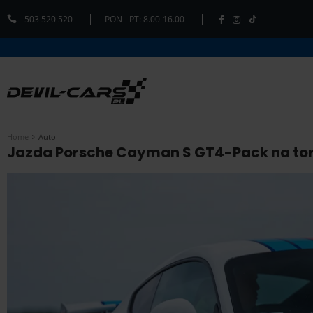
503 520 520
PON - PT: 8.00-16.00
Home
Auto
Jazda Porsche Cayman S GT4-Pack na torz