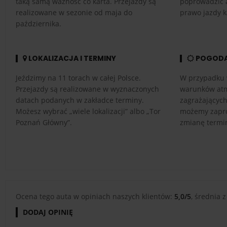
taką samą ważność co karta. Przejazdy są
poprowadzić 
realizowane w sezonie od maja do
prawo jazdy k
października.
LOKALIZACJA I TERMINY
POGOD
Jeździmy na 11 torach w całej Polsce.
W przypadku 
Przejazdy są realizowane w wyznaczonych
warunków atm
datach podanych w zakładce terminy.
zagrażającyc
Możesz wybrać „wiele lokalizacji” albo „Tor
możemy zapro
Poznań Główny”.
zmianę termi
Ocena tego auta w opiniach naszych klientów:
5,0/5
, średnia z
DODAJ OPINIĘ