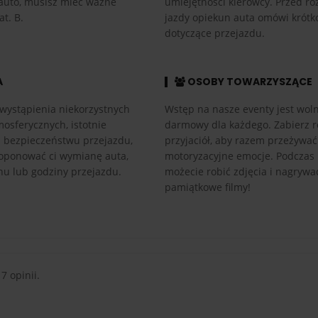
auto, musisz mieć ważne
umiejętności kierowcy. Przed r
at. B.
jazdy opiekun auta omówi krótk
dotyczące przejazdu.
A
OSOBY TOWARZYSZĄCE
wystąpienia niekorzystnych
Wstęp na nasze eventy jest woln
osferycznych, istotnie
darmowy dla każdego. Zabierz r
h bezpieczeństwu przejazdu,
przyjaciół, aby razem przeżywać
ponować ci wymianę auta,
motoryzacyjne emocje. Podczas
nu lub godziny przejazdu.
możecie robić zdjęcia i nagrywa
pamiątkowe filmy!
 7 opinii.