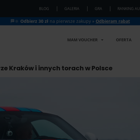
BLOG
GALERIA
GRA
RANKING AU
🏁🔆
Odbierz 30 zł
na pierwsze zakupy »
Odbieram rabat
MAM VOUCHER
OFERTA
e Kraków i innych torach w Polsce