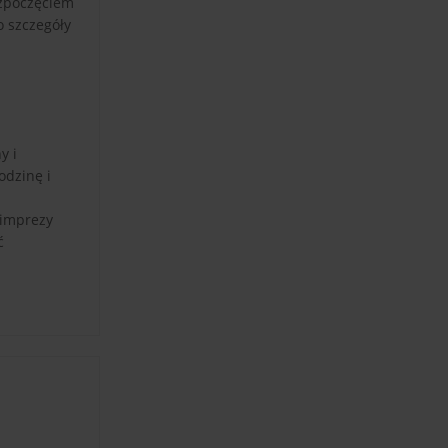
ozpoczęciem
o szczegóły
y i
odzinę i
 imprezy
ć