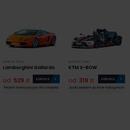
Jazda po Torze
Jazda po Torze
Lamborghini Gallardo
KTM X-BOW
od:
529
zł
zobacz
od:
319
zł
zobacz
Prezent motoryzacyjny dla chłopaka
Jazda bolidem po torze wyścigowym