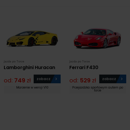
Jazda po Torze
Jazda po Torze
Lamborghini Huracan
Ferrari F430
od:
749
zł
zobacz
od:
529
zł
zobacz
Marzenie w wersji V10
Przejażdżka sportowym autem po
torze