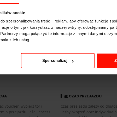
o 100 km/h
 plików cookie
/h
do spersonalizowania treści i reklam, aby oferować funkcje sp
ormacje o tym, jak korzystasz z naszej witryny, udostępniamy p
Partnerzy mogą połączyć te informacje z innymi danymi otrzym
g
nia z ich usług.
Spersonalizuj
Z
tyczna
CJA
CZAS PRZEJAZDU
ać voucher, wybierz tor i
Czas przejazdu zależy od długośc
rmin przejazdu. Jeżeli chcesz
liczby okrążeń oraz indywidual