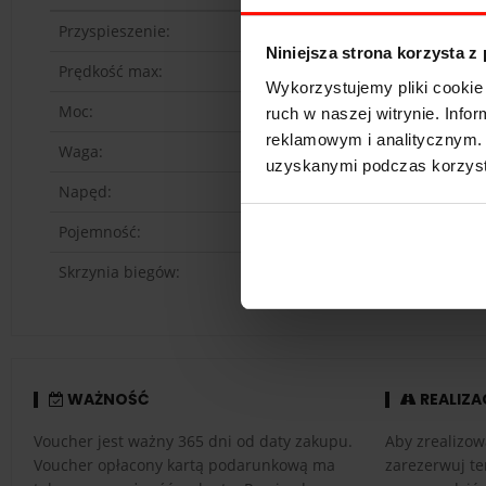
Przyspieszenie:
4.0
s d
Niniejsza strona korzysta z
Prędkość max:
297
km
Wykorzystujemy pliki cookie 
Moc:
395
KM
ruch w naszej witrynie. Inf
reklamowym i analitycznym. 
Waga:
1290
k
uzyskanymi podczas korzysta
Napęd:
tył
Pojemność:
3.4 l
Skrzynia biegów:
automa
WAŻNOŚĆ
REALIZA
Voucher jest ważny 365 dni od daty zakupu.
Aby zrealizow
Voucher opłacony kartą podarunkową ma
zarezerwuj te