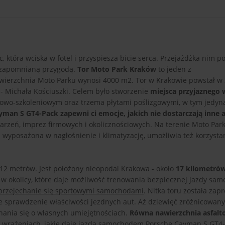
która wciska w fotel i przyspiesza bicie serca. Przejażdżka nim po
iezapomnianą przygodą.
Tor Moto Park Kraków
to jeden z
owierzchnia Moto Parku wynosi 4000 m2. Tor w Krakowie powstał w 
 - Michała Kościuszki. Celem było stworzenie
miejsca przyjaznego
owo-szkoleniowym oraz trzema płytami poślizgowymi, w tym jedyn
man S GT4-Pack zapewni ci emocje, jakich nie dostarczają inne a
darzeń, imprez firmowych i okolicznościowych. Na terenie Moto Pa
 wyposażona w nagłośnienie i klimatyzację, umożliwia też korzystani
 12 metrów. Jest położony nieopodal Krakowa - około
17 kilometró
e w okolicy, które daje możliwość trenowania bezpiecznej jazdy sa
przejechanie się sportowymi samochodami
. Nitka toru została zap
lne sprawdzenie właściwości jezdnych aut. Aż dziewięć zróżnicowan
nania się o własnych umiejętnościach.
Równa nawierzchnia asfal
a wrażeniach, jakie daje jazda samochodem Porsche Cayman S GT4-