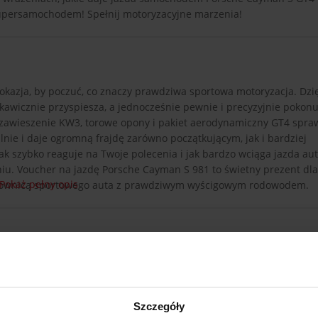
 supersamochodem! Spełnij motoryzacyjne marzenia!
okazja, by poczuć, co znaczy prawdziwa sportowa motoryzacja. Dzi
awicznie przyspiesza, a jednocześnie pewnie i precyzyjnie pokonuj
e zawieszenie KW3, torowe opony i pakiet aerodynamiczny GT4 spraw
ie i daje ogromną frajdę zarówno początkującym, jak i bardziej
k szybko reaguje na Twoje polecenia i jak bardzo wciąga jazda aut
u. Voucher na jazdę Porsche Cayman S 981 to świetny prezent dl
Pokaż pełny opis
ierownicą sportowego auta z prawdziwym wyścigowym rodowodem.
Szczegóły
e Cayman S GT4-Pack