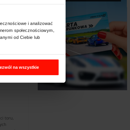
ołecznościowe i analizować
artnerom społecznościowym,
anymi od Ciebie lub
ezwól na wszystkie
i toru,
nych