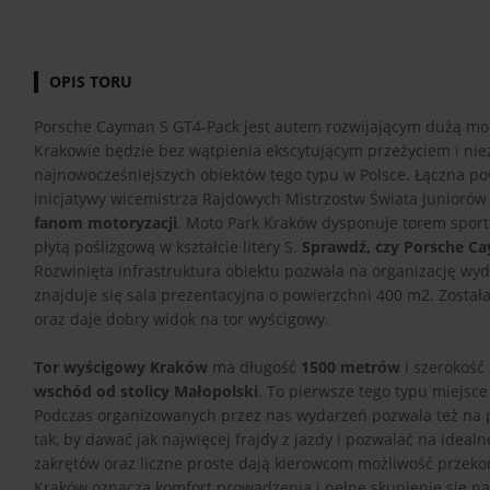
OPIS TORU
Porsche Cayman S GT4-Pack jest autem rozwijającym dużą moc, 
Krakowie będzie bez wątpienia ekscytującym przeżyciem i n
najnowocześniejszych obiektów tego typu w Polsce. Łączna p
inicjatywy wicemistrza Rajdowych Mistrzostw Świata Juniorów
fanom motoryzacji
. Moto Park Kraków dysponuje torem sport
płytą poślizgową w kształcie litery S.
Sprawdź, czy Porsche Cay
Rozwinięta infrastruktura obiektu pozwala na organizację wy
znajduje się sala prezentacyjna o powierzchni 400 m2. Została
oraz daje dobry widok na tor wyścigowy.
Tor wyścigowy Kraków
ma długość
1500 metrów
i szerokość
wschód od stolicy Małopolski
. To pierwsze tego typu miejsc
Podczas organizowanych przez nas wydarzeń pozwala też na
tak, by dawać jak najwięcej frajdy z jazdy i pozwalać na idea
zakrętów oraz liczne proste dają kierowcom możliwość przeko
Kraków oznacza komfort prowadzenia i pełne skupienie się n