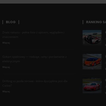
BLOG
RANKING 
Znaki nakazu - pełna lista z opisem, wyglądem i
znaczeniem
Więcej
Gokart spalinowy — rodzaje, ceny i porównanie z
elektrycznym
Więcej
Drifting vs jazda torowa - która dyscyplina jest dla
Ciebie?
Więcej