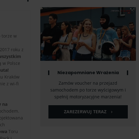
 torze w
2017 roku z
 wszystkim
ą w Polsce
uta!
Niezapomniane Wrażenia
rku Kraków
Zamów voucher na przejazd
e z wi-fi
samochodem po torze wyścigowym i
spełnij motoryzacyjne marzenia!
w na
mochodem.
ZAREZERWUJ TERAZ
rojektowana
ych
towa
Toru
Pack i