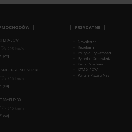
SAMOCHODÓW
PRZYDATNE
KTM X-BOW
Newsletter
Regulamin
295 km/h
Polityka Prywatności
Więcej
Pytania i Odpowiedzi
Karta Rabatowa
KTM X-BOW
LAMBORGHINI GALLARDO
Portale Piszą o Nas
315 km/h
Więcej
FERRARI F430
315 km/h
Więcej