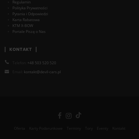
Regulamin
Polityka Prywatności
Pytania i Odpowiedzi
Karta Rabatowa
KTM X-BOW
Portale Piszą o Nas
KONTAKT
Telefon:
+48 503 520 520
Email:
kontakt@devil-cars.pl
Oferta
Karty Podarunkowe
Terminy
Tory
Eventy
Kontakt