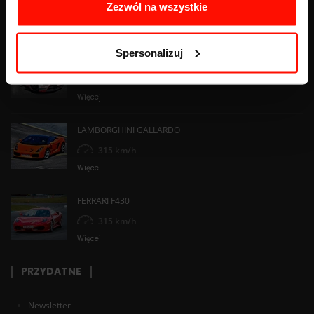
Zezwól na wszystkie
RANKING SAMOCHODÓW
Spersonalizuj
KTM X-BOW
295 km/h
Więcej
LAMBORGHINI GALLARDO
315 km/h
Więcej
FERRARI F430
315 km/h
Więcej
PRZYDATNE
Newsletter