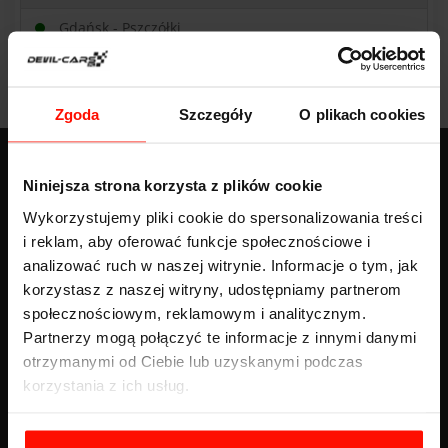
Gdańsk - Pszczółki
Zgoda
Szczegóły
O plikach cookies
Niniejsza strona korzysta z plików cookie
BLOG
Wykorzystujemy pliki cookie do spersonalizowania treści
i reklam, aby oferować funkcje społecznościowe i
Napęd FWD – co oznacza i czym różni się od RWD oraz AWD?
analizować ruch w naszej witrynie. Informacje o tym, jak
Więcej
korzystasz z naszej witryny, udostępniamy partnerom
społecznościowym, reklamowym i analitycznym.
Znaki nakazu - pełna lista z opisem, wyglądem i znaczeniem
Partnerzy mogą połączyć te informacje z innymi danymi
Więcej
otrzymanymi od Ciebie lub uzyskanymi podczas
korzystania z ich usług.
Gokart spalinowy — rodzaje, ceny i porównanie z elektrycznym
Więcej