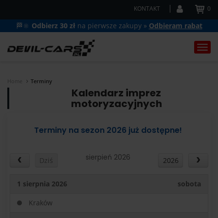
KONTAKT
0
🏁🔆
Odbierz 30 zł
na pierwsze zakupy »
Odbieram rabat
Togg
navi
Home
Terminy
Kalendarz imprez
motoryzacyjnych
Terminy na sezon 2026 już dostępne!
sierpień 2026
Dziś
2026
1 sierpnia 2026
sobota
Kraków