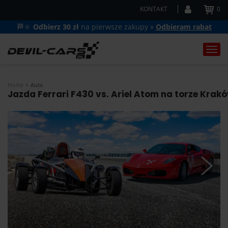
KONTAKT
0
🏁🔆
Odbierz 30 zł
na pierwsze zakupy »
Odbieram rabat
Togg
navi
Home
Auto
Jazda Ferrari F430 vs. Ariel Atom na torze Krakó