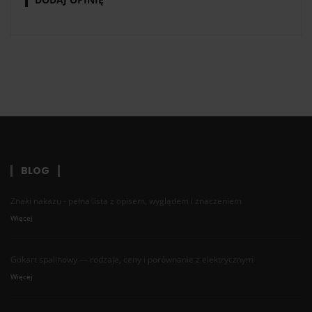
BLOG
Znaki nakazu - pełna lista z opisem, wyglądem i znaczeniem
Więcej
Gokart spalinowy — rodzaje, ceny i porównanie z elektrycznym
Więcej