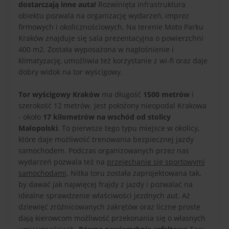
dostarczają inne auta!
Rozwinięta infrastruktura
obiektu pozwala na organizację wydarzeń, imprez
firmowych i okolicznościowych. Na terenie Moto Parku
Kraków znajduje się sala prezentacyjna o powierzchni
400 m2. Została wyposażona w nagłośnienie i
klimatyzację, umożliwia też korzystanie z wi-fi oraz daje
dobry widok na tor wyścigowy.
Tor wyścigowy Kraków
ma długość
1500 metrów
i
szerokość 12 metrów. Jest położony nieopodal Krakowa
- około
17 kilometrów na wschód od stolicy
Małopolski
. To pierwsze tego typu miejsce w okolicy,
które daje możliwość trenowania bezpiecznej jazdy
samochodem. Podczas organizowanych przez nas
wydarzeń pozwala też na
przejechanie się sportowymi
samochodami
. Nitka toru została zaprojektowana tak,
by dawać jak najwięcej frajdy z jazdy i pozwalać na
idealne sprawdzenie właściwości jezdnych aut. Aż
dziewięć zróżnicowanych zakrętów oraz liczne proste
dają kierowcom możliwość przekonania się o własnych