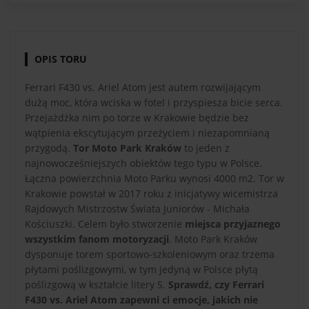
OPIS TORU
Ferrari F430 vs. Ariel Atom jest autem rozwijającym
dużą moc, która wciska w fotel i przyspiesza bicie serca.
Przejażdżka nim po torze w Krakowie będzie bez
wątpienia ekscytującym przeżyciem i niezapomnianą
przygodą.
Tor Moto Park Kraków
to jeden z
najnowocześniejszych obiektów tego typu w Polsce.
Łączna powierzchnia Moto Parku wynosi 4000 m2. Tor w
Krakowie powstał w 2017 roku z inicjatywy wicemistrza
Rajdowych Mistrzostw Świata Juniorów - Michała
Kościuszki. Celem było stworzenie
miejsca przyjaznego
wszystkim fanom motoryzacji
. Moto Park Kraków
dysponuje torem sportowo-szkoleniowym oraz trzema
płytami poślizgowymi, w tym jedyną w Polsce płytą
poślizgową w kształcie litery S.
Sprawdź, czy Ferrari
F430 vs. Ariel Atom zapewni ci emocje, jakich nie