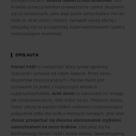
umiejętnościach.
Równa nawierzchnia asfaltowa
Toru
Kraków oznacza komfort prowadzenia i pełne skupienie
się na wrażeniach, jakie daje jazda samochodem Ferrari
F430 vs. Ariel Atom i innymi. Sprawdź naszą ofertę i
zdecyduj się na przejażdżkę supersamochodem! Spełnij
motoryzacyjne marzenia!
OPIS AUTA
Ferrari F430
to samochód, który zyskał ogromny
szacunek i uznanie na całym świecie. Przez wielu
ekspertów motoryzacyjnych i fanów marki jest
uznawane za jeden z najlepszych włoskich
supersamochodów.
Ariel Atom
to natomiast nic innego
jak ultranowoczesny, lekki bolid na tor. Potężnie mocny
motor ukryty w bardzo lekkim nadwoziu to piorunujące
połączenie tylko dla osób o mocnych nerwach. Jeśli więc
chcesz przejechać się dwoma ekstremalnie szybkimi
samochodami na torze Kraków
, zdecyduj się na
konfrontację Ferrari F430 i Ariela Atoma. Gwarantujemy,