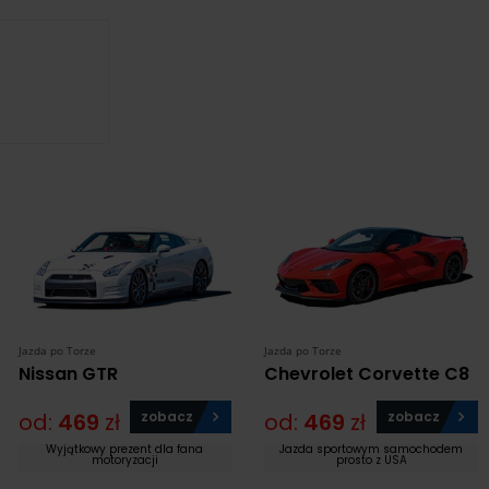
Jazda po Torze
Jazda po Torze
Nissan GTR
Chevrolet Corvette C8
od:
469
zł
zobacz
od:
469
zł
zobacz
Wyjątkowy prezent dla fana
Jazda sportowym samochodem
motoryzacji
prosto z USA