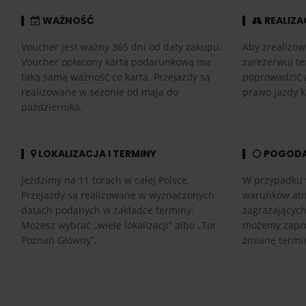
WAŻNOŚĆ
REALIZA
Voucher jest ważny 365 dni od daty zakupu.
Aby zrealizow
Voucher opłacony kartą podarunkową ma
zarezerwuj te
taką samą ważność co karta. Przejazdy są
poprowadzić 
realizowane w sezonie od maja do
prawo jazdy k
października.
LOKALIZACJA I TERMINY
POGOD
Jeździmy na 11 torach w całej Polsce.
W przypadku 
Przejazdy są realizowane w wyznaczonych
warunków atm
datach podanych w zakładce terminy.
zagrażającyc
Możesz wybrać „wiele lokalizacji” albo „Tor
możemy zapro
Poznań Główny”.
zmianę termi