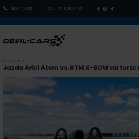
503 520 520
PON - PT: 8.00-16.00
Home
Auto
Jazda Ariel Atom vs. KTM X-BOW na torze 