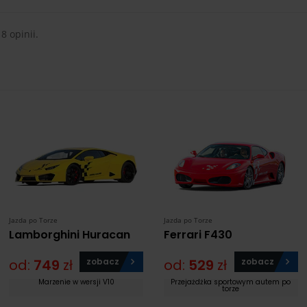
 8 opinii.
Jazda po Torze
Jazda po Torze
Lamborghini Huracan
Ferrari F430
od:
749
zł
zobacz
od:
529
zł
zobacz
Marzenie w wersji V10
Przejażdżka sportowym autem po
torze