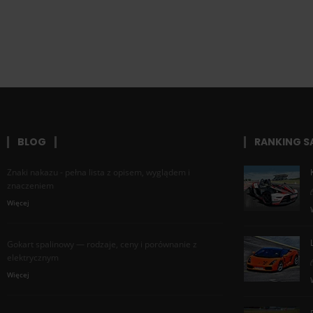
BLOG
RANKING 
Znaki nakazu - pełna lista z opisem, wyglądem i
znaczeniem
Więcej
Gokart spalinowy — rodzaje, ceny i porównanie z
elektrycznym
Więcej