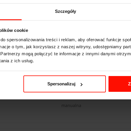
Szczegóły
KTM X-BOW
 plików cookie
do spersonalizowania treści i reklam, aby oferować funkcje sp
m/h
3.9
s do 100 km/h
ormacje o tym, jak korzystasz z naszej witryny, udostępniamy p
220
km/h
Partnerzy mogą połączyć te informacje z innymi danymi otrzym
nia z ich usług.
240
KM
740
kg
tył
Spersonalizuj
Z
2.0 l
manualna