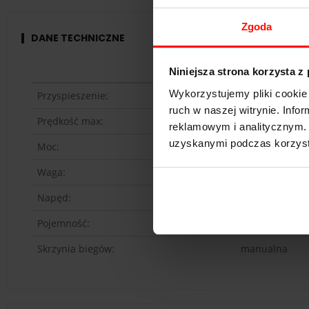
Zgoda
DANE TECHNICZNE
Ariel Atom
Niniejsza strona korzysta z
Wykorzystujemy pliki cookie 
Przyspieszenie:
2.8
s do 100 k
ruch w naszej witrynie. Inf
Prędkość max:
249
km/h
reklamowym i analitycznym. 
uzyskanymi podczas korzysta
Moc:
321
KM
Waga:
465
kg
Napęd:
tył
Pojemność:
2.0 l
Skrzynia biegów:
manualna