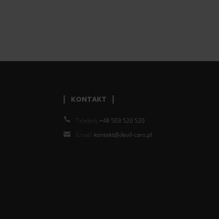
KONTAKT
Telefon:
+48 503 520 520
Email:
kontakt@devil-cars.pl