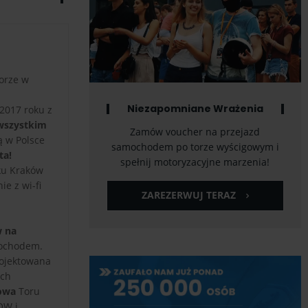
torze w
Niezapomniane Wrażenia
2017 roku z
 wszystkim
Zamów voucher na przejazd
ą w Polsce
samochodem po torze wyścigowym i
ta!
spełnij motoryzacyjne marzenia!
rku Kraków
e z wi-fi
ZAREZERWUJ TERAZ
w na
mochodem.
rojektowana
ych
towa
Toru
OW i