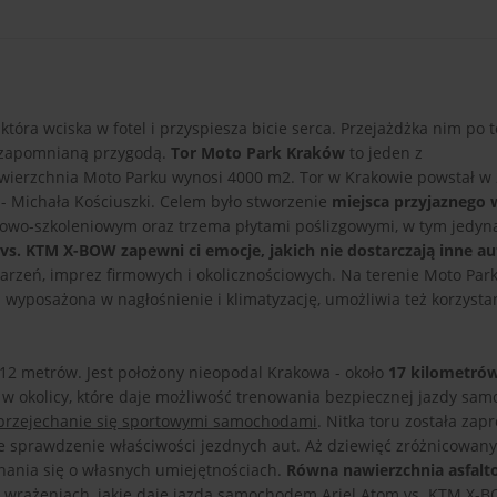
óra wciska w fotel i przyspiesza bicie serca. Przejażdżka nim po 
iezapomnianą przygodą.
Tor Moto Park Kraków
to jeden z
owierzchnia Moto Parku wynosi 4000 m2. Tor w Krakowie powstał w 
 - Michała Kościuszki. Celem było stworzenie
miejsca przyjaznego
owo-szkoleniowym oraz trzema płytami poślizgowymi, w tym jedyn
vs. KTM X-BOW zapewni ci emocje, jakich nie dostarczają inne au
darzeń, imprez firmowych i okolicznościowych. Na terenie Moto Pa
 wyposażona w nagłośnienie i klimatyzację, umożliwia też korzystani
 12 metrów. Jest położony nieopodal Krakowa - około
17 kilometró
e w okolicy, które daje możliwość trenowania bezpiecznej jazdy sa
przejechanie się sportowymi samochodami
. Nitka toru została zap
lne sprawdzenie właściwości jezdnych aut. Aż dziewięć zróżnicowan
nania się o własnych umiejętnościach.
Równa nawierzchnia asfal
a wrażeniach, jakie daje jazda samochodem Ariel Atom vs. KTM X-B