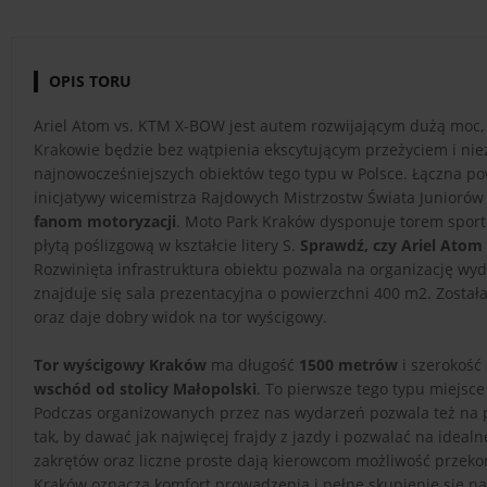
OPIS TORU
Ariel Atom vs. KTM X-BOW jest autem rozwijającym dużą moc, kt
Krakowie będzie bez wątpienia ekscytującym przeżyciem i n
najnowocześniejszych obiektów tego typu w Polsce. Łączna p
inicjatywy wicemistrza Rajdowych Mistrzostw Świata Juniorów
fanom motoryzacji
. Moto Park Kraków dysponuje torem sport
płytą poślizgową w kształcie litery S.
Sprawdź, czy Ariel Atom 
Rozwinięta infrastruktura obiektu pozwala na organizację wy
znajduje się sala prezentacyjna o powierzchni 400 m2. Została
oraz daje dobry widok na tor wyścigowy.
Tor wyścigowy Kraków
ma długość
1500 metrów
i szerokość
wschód od stolicy Małopolski
. To pierwsze tego typu miejsc
Podczas organizowanych przez nas wydarzeń pozwala też na
tak, by dawać jak najwięcej frajdy z jazdy i pozwalać na idea
zakrętów oraz liczne proste dają kierowcom możliwość przeko
Kraków oznacza komfort prowadzenia i pełne skupienie się n