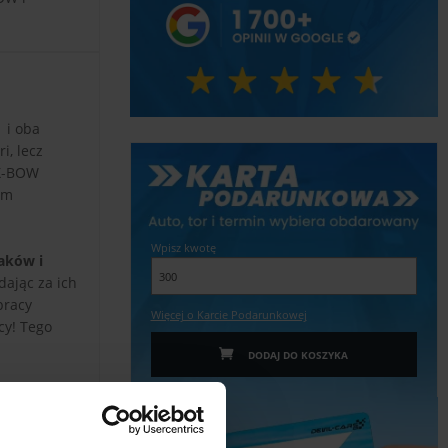
 i oba
i, lecz
 X-BOW
ym
Wpisz kwotę
aków i
dając za ich
pracy
Więcej o Karcie Podarunkowej
cy! Tego
DODAJ DO KOSZYKA