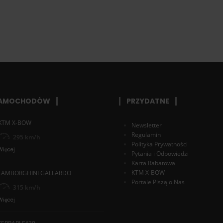
SAMOCHODÓW
PRZYDATNE
KTM X-BOW
Newsletter
Regulamin
295 km/h
Polityka Prywatności
Więcej
Pytania i Odpowiedzi
Karta Rabatowa
KTM X-BOW
LAMBORGHINI GALLARDO
Portale Piszą o Nas
315 km/h
Więcej