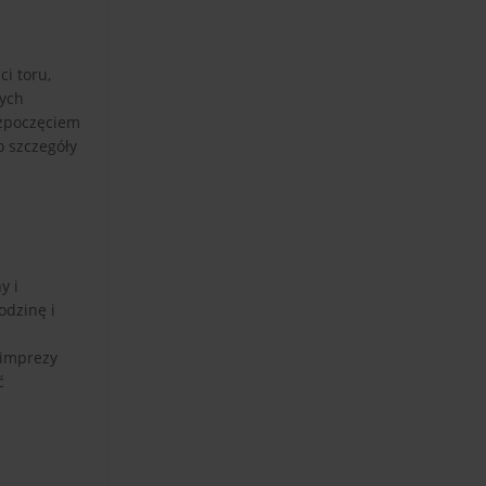
i toru,
nych
ozpoczęciem
o szczegóły
y i
odzinę i
 imprezy
ć