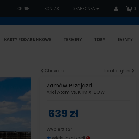
T
OPINIE
KONTAKT
SKARBONKA
0
KARTY PODARUNKOWE
TERMINY
TORY
EVENTY
Chevrolet
Lamborghini
Zamów Przejazd
Ariel Atom vs. KTM X-BOW
639 zł
Wybierz tor:
Wiele lokalizacji