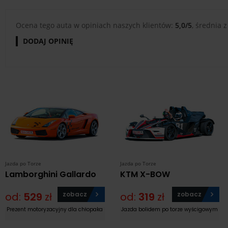
Ocena tego auta w opiniach naszych klientów:
5,0/5
, średnia z
DODAJ OPINIĘ
Jazda po Torze
Jazda po Torze
Lamborghini Gallardo
KTM X-BOW
od:
529
zł
zobacz
od:
319
zł
zobacz
Prezent motoryzacyjny dla chłopaka
Jazda bolidem po torze wyścigowym