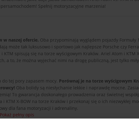
 supersamochodem! Spełnij motoryzacyjne marzenia!
 w naszej ofercie.
Oba przypominają wyglądem pojazdy Formuły 1
ają może tak luksusowo i sportowo jak najlepsze Porsche czy Ferrar
iel i KTM spisują się na torze wyścigowym Kraków. Ariel Atom i KTM
h, a to, że można wyjechać nimi na drogę publiczną, jest tylko mił
m do tej pory zapasem mocy.
Porównaj je na torze wyścigowym Kr
ierowcy!
Oba bolidy są niesłychanie lekkie i naprawdę mocne. Zasia
ziemią! To gwarancja doskonałego prowadzenia oraz świetnej współ
 i KTM X-BOW na torze Kraków i przekonaj się o ich niezwykłej mo
wy dla fana motoryzacji i adrenaliny.
Pokaż pełny opis