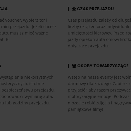
CJA
CZAS PRZEJAZDU
ać voucher, wybierz tor i
Czas przejazdu zależy od długośc
rmin przejazdu. Jeżeli chcesz
liczby okrążeń oraz indywidual
auto, musisz mieć ważne
umiejętności kierowcy. Przed r
at. B.
jazdy opiekun auta omówi krótk
dotyczące przejazdu.
A
OSOBY TOWARZYSZĄCE
wystąpienia niekorzystnych
Wstęp na nasze eventy jest woln
osferycznych, istotnie
darmowy dla każdego. Zabierz r
h bezpieczeństwu przejazdu,
przyjaciół, aby razem przeżywać
ponować ci wymianę auta,
motoryzacyjne emocje. Podczas
nu lub godziny przejazdu.
możecie robić zdjęcia i nagrywa
pamiątkowe filmy!