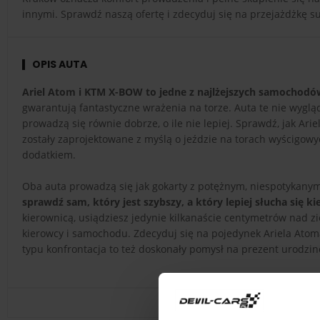
innymi. Sprawdź naszą ofertę i zdecyduj się na przejażdżkę
OPIS AUTA
Ariel Atom i KTM X-BOW to jedne z najlżejszych samochodów
gwarantują fantastyczne wrażenia na torze. Auta te nie wygląd
prowadzą się równie dobrze, o ile nie lepiej. Sprawdź, jak Ar
zostały zaprojektowane z myślą o jeździe na torach wyścigowyc
dodatkiem.
Oba auta prowadzą się jak gokarty z potężnym, niespotykany
sprawdź sam, który jest szybszy, a który lepiej słucha się k
kierownicą, usiądziesz jedynie kilkanaście centymetrów nad 
kierowcy i samochodu. Zdecyduj się na pojedynek Ariela Atoma
typu konfrontacja to też doskonały pomysł na prezent urodzino