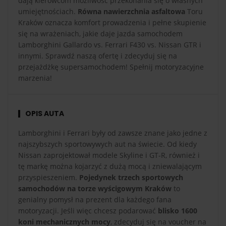
dają kierowcom możliwość przekonania się o własnych
umiejętnościach.
Równa nawierzchnia asfaltowa
Toru
Kraków oznacza komfort prowadzenia i pełne skupienie
się na wrażeniach, jakie daje jazda samochodem
Lamborghini Gallardo vs. Ferrari F430 vs. Nissan GTR i
innymi. Sprawdź naszą ofertę i zdecyduj się na
przejażdżkę supersamochodem! Spełnij motoryzacyjne
marzenia!
OPIS AUTA
Lamborghini i Ferrari były od zawsze znane jako jedne z
najszybszych sportowywych aut na świecie. Od kiedy
Nissan zaprojektował modele Skyline i GT-R, również i
tę markę można kojarzyć z dużą mocą i zniewalającym
przyspieszeniem.
Pojedynek trzech sportowych
samochodów na torze wyścigowym Kraków
to
genialny pomysł na prezent dla każdego fana
motoryzacji. Jeśli więc chcesz podarować
blisko 1600
koni mechanicznych mocy
, zdecyduj się na voucher na