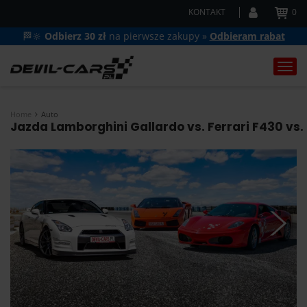
KONTAKT
0
🏁🔆
Odbierz 30 zł
na pierwsze zakupy »
Odbieram rabat
Togg
navi
Home
Auto
Jazda Lamborghini Gallardo vs. Ferrari F430 vs.