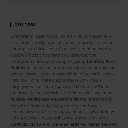
OPIS TORU
Lamborghini Gallardo vs. Ferrari F430 vs. Nissan GTR
jest autem rozwijającym dużą moc, która wciska w fotel
i przyspiesza bicie serca. Przejażdżka nim po torze w
Krakowie będzie bez wątpienia ekscytującym
przeżyciem i niezapomnianą przygodą.
Tor Moto Park
Kraków
to jeden z najnowocześniejszych obiektów tego
typu w Polsce. Łączna powierzchnia Moto Parku wynosi
4000 m2. Tor w Krakowie powstał w 2017 roku z
inicjatywy wicemistrza Rajdowych Mistrzostw Świata
Juniorów - Michała Kościuszki. Celem było stworzenie
miejsca przyjaznego wszystkim fanom motoryzacji
.
Moto Park Kraków dysponuje torem sportowo-
szkoleniowym oraz trzema płytami poślizgowymi, w tym
jedyną w Polsce płytą poślizgową w kształcie litery S.
Sprawdź, czy Lamborghini Gallardo vs. Ferrari F430 vs.