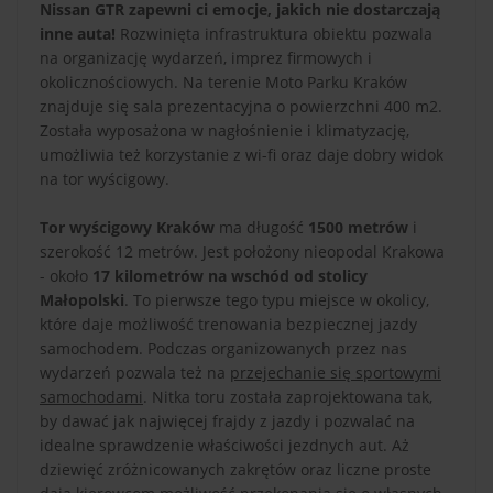
Nissan GTR zapewni ci emocje, jakich nie dostarczają
inne auta!
Rozwinięta infrastruktura obiektu pozwala
na organizację wydarzeń, imprez firmowych i
okolicznościowych. Na terenie Moto Parku Kraków
znajduje się sala prezentacyjna o powierzchni 400 m2.
Została wyposażona w nagłośnienie i klimatyzację,
umożliwia też korzystanie z wi-fi oraz daje dobry widok
na tor wyścigowy.
Tor wyścigowy Kraków
ma długość
1500 metrów
i
szerokość 12 metrów. Jest położony nieopodal Krakowa
- około
17 kilometrów na wschód od stolicy
Małopolski
. To pierwsze tego typu miejsce w okolicy,
które daje możliwość trenowania bezpiecznej jazdy
samochodem. Podczas organizowanych przez nas
wydarzeń pozwala też na
przejechanie się sportowymi
samochodami
. Nitka toru została zaprojektowana tak,
by dawać jak najwięcej frajdy z jazdy i pozwalać na
idealne sprawdzenie właściwości jezdnych aut. Aż
dziewięć zróżnicowanych zakrętów oraz liczne proste