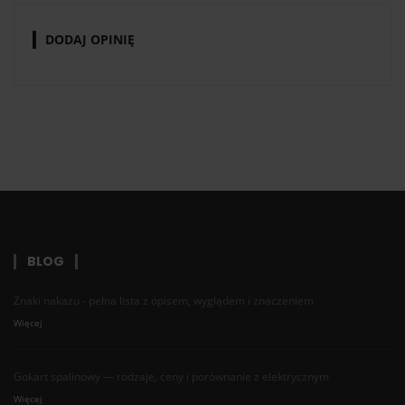
DODAJ OPINIĘ
BLOG
Znaki nakazu - pełna lista z opisem, wyglądem i znaczeniem
Więcej
Gokart spalinowy — rodzaje, ceny i porównanie z elektrycznym
Więcej