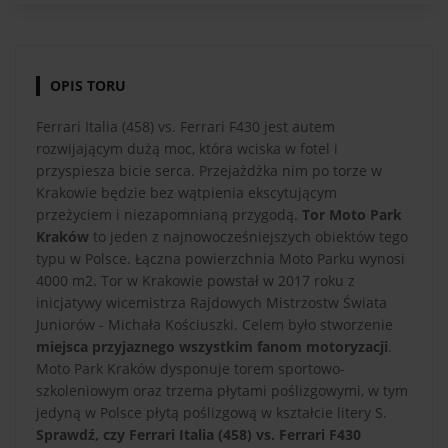
OPIS TORU
Ferrari Italia (458) vs. Ferrari F430 jest autem
rozwijającym dużą moc, która wciska w fotel i
przyspiesza bicie serca. Przejażdżka nim po torze w
Krakowie będzie bez wątpienia ekscytującym
przeżyciem i niezapomnianą przygodą.
Tor Moto Park
Kraków
to jeden z najnowocześniejszych obiektów tego
typu w Polsce. Łączna powierzchnia Moto Parku wynosi
4000 m2. Tor w Krakowie powstał w 2017 roku z
inicjatywy wicemistrza Rajdowych Mistrzostw Świata
Juniorów - Michała Kościuszki. Celem było stworzenie
miejsca przyjaznego wszystkim fanom motoryzacji
.
Moto Park Kraków dysponuje torem sportowo-
szkoleniowym oraz trzema płytami poślizgowymi, w tym
jedyną w Polsce płytą poślizgową w kształcie litery S.
Sprawdź, czy Ferrari Italia (458) vs. Ferrari F430