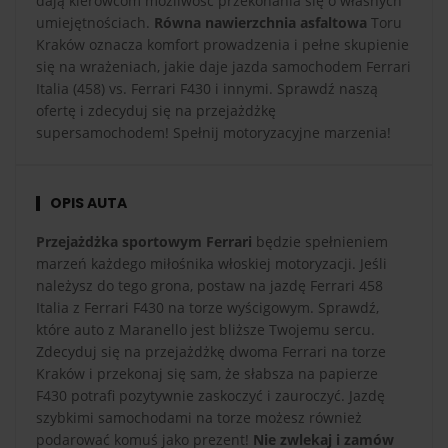
dają kierowcom możliwość przekonania się o własnych
umiejętnościach.
Równa nawierzchnia asfaltowa
Toru
Kraków oznacza komfort prowadzenia i pełne skupienie
się na wrażeniach, jakie daje jazda samochodem Ferrari
Italia (458) vs. Ferrari F430 i innymi. Sprawdź naszą
ofertę i zdecyduj się na przejażdżkę
supersamochodem! Spełnij motoryzacyjne marzenia!
OPIS AUTA
Przejażdżka sportowym Ferrari
będzie spełnieniem
marzeń każdego miłośnika włoskiej motoryzacji. Jeśli
należysz do tego grona, postaw na jazdę Ferrari 458
Italia z Ferrari F430 na torze wyścigowym. Sprawdź,
które auto z Maranello jest bliższe Twojemu sercu.
Zdecyduj się na przejażdżkę dwoma Ferrari na torze
Kraków i przekonaj się sam, że słabsza na papierze
F430 potrafi pozytywnie zaskoczyć i zauroczyć. Jazdę
szybkimi samochodami na torze możesz również
podarować komuś jako prezent!
Nie zwlekaj i zamów