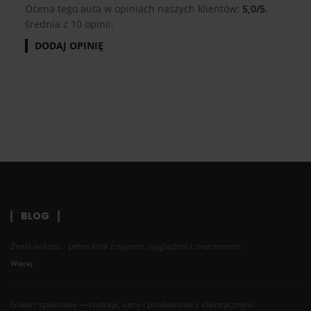
Ocena tego auta w opiniach naszych klientów:
5,0/5
,
średnia z 10 opinii.
DODAJ OPINIĘ
BLOG
Znaki nakazu - pełna lista z opisem, wyglądem i znaczeniem
Więcej
Gokart spalinowy — rodzaje, ceny i porównanie z elektrycznym