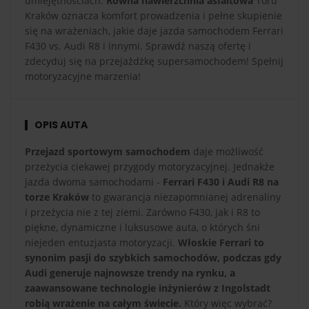
umiejętnościach.
Równa nawierzchnia asfaltowa
Toru
Kraków oznacza komfort prowadzenia i pełne skupienie
się na wrażeniach, jakie daje jazda samochodem Ferrari
F430 vs. Audi R8 i innymi. Sprawdź naszą ofertę i
zdecyduj się na przejażdżkę supersamochodem! Spełnij
motoryzacyjne marzenia!
OPIS AUTA
Przejazd sportowym samochodem
daje możliwość
przeżycia ciekawej przygody motoryzacyjnej. Jednakże
jazda dwoma samochodami -
Ferrari F430 i Audi R8 na
torze Kraków
to gwarancja niezapomnianej adrenaliny
i przeżycia nie z tej ziemi. Zarówno F430, jak i R8 to
piękne, dynamiczne i luksusowe auta, o których śni
niejeden entuzjasta motoryzacji.
Włoskie Ferrari to
synonim pasji do szybkich samochodów, podczas gdy
Audi generuje najnowsze trendy na rynku, a
zaawansowane technologie inżynierów z Ingolstadt
robią wrażenie na całym świecie.
Który więc wybrać?