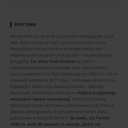
OPIS TORU
Ferrari F430 vs. Audi R8 jest autem rozwijającym dużą
moc, która wciska w fotel i przyspiesza bicie serca.
Przejażdżka nim po torze w Krakowie będzie bez
wątpienia ekscytującym przeżyciem i niezapomnianą
przygodą.
Tor Moto Park Kraków
to jeden z
najnowocześniejszych obiektów tego typu w Polsce.
Łączna powierzchnia Moto Parku wynosi 4000 m2. Tor w
Krakowie powstał w 2017 roku z inicjatywy wicemistrza
Rajdowych Mistrzostw Świata Juniorów - Michała
Kościuszki. Celem było stworzenie
miejsca przyjaznego
wszystkim fanom motoryzacji
. Moto Park Kraków
dysponuje torem sportowo-szkoleniowym oraz trzema
płytami poślizgowymi, w tym jedyną w Polsce płytą
poślizgową w kształcie litery S.
Sprawdź, czy Ferrari
F430 vs. Audi R8 zapewni ci emocje, jakich nie