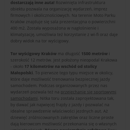
dostarczają inne auta!
Rozwinięta infrastruktura
obiektu pozwala na organizację wydarzeń, imprez
firmowych i okolicznościowych. Na terenie Moto Parku
Kraków znajduje się sala prezentacyjna o powierzchni
400 m2. Została wyposażona w nagłośnienie i
klimatyzację, umożliwia też korzystanie z wi-fi oraz daje
dobry widok na tor wyścigowy.
Tor wyścigowy Kraków
ma długość
1500 metrów
i
szerokość 12 metrów. Jest położony nieopodal Krakowa
- około
17 kilometrów na wschód od stolicy
Małopolski
. To pierwsze tego typu miejsce w okolicy,
które daje możliwość trenowania bezpiecznej jazdy
samochodem. Podczas organizowanych przez nas
wydarzeń pozwala też na
przejechanie się sportowymi
samochodami
. Nitka toru została zaprojektowana tak,
by dawać jak najwięcej frajdy z jazdy i pozwalać na
idealne sprawdzenie właściwości jezdnych aut. Aż
dziewięć zróżnicowanych zakrętów oraz liczne proste
dają kierowcom możliwość przekonania się o własnych