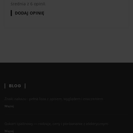
średnia z 6 opinii.
DODAJ OPINIĘ
BLOG
Znaki nakazu - pełna lista z opisem, wyglądem i znaczeniem
Więcej
Gokart spalinowy — rodzaje, ceny i porównanie z elektrycznym
Więcej