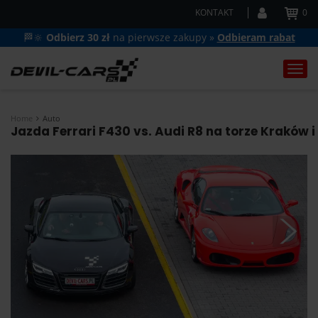
KONTAKT
0
🏁🔆
Odbierz 30 zł
na pierwsze zakupy »
Odbieram rabat
Togg
navi
Home
Auto
Jazda Ferrari F430 vs. Audi R8 na torze Kraków i