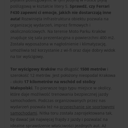
poślizgową w kształcie litery S.
Sprawdź, czy Ferrari
F430 zapewni ci emocje, jakich nie dostarczają inne
auta!
Rozwinięta infrastruktura obiektu pozwala na
organizację wydarzeń, imprez firmowych i
okolicznościowych. Na terenie Moto Parku Kraków
znajduje się sala prezentacyjna o powierzchni 400 m2.
Została wyposażona w nagłośnienie i klimatyzację,
umożliwia też korzystanie z wi-fi oraz daje dobry widok
na tor wyścigowy.
Tor wyścigowy Kraków
ma długość
1500 metrów
i
szerokość 12 metrów. Jest położony nieopodal Krakowa
- około
17 kilometrów na wschód od stolicy
Małopolski
. To pierwsze tego typu miejsce w okolicy,
które daje możliwość trenowania bezpiecznej jazdy
samochodem. Podczas organizowanych przez nas
wydarzeń pozwala też na
przejechanie się sportowymi
samochodami
. Nitka toru została zaprojektowana tak,
by dawać jak najwięcej frajdy z jazdy i pozwalać na
idealne sprawdzenie właściwości jezdnych aut. Aż