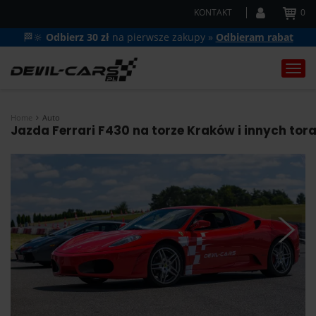
KONTAKT
0
🏁🔆
Odbierz 30 zł
na pierwsze zakupy »
Odbieram rabat
Togg
navi
Home
Auto
Jazda Ferrari F430 na torze Kraków i innych tor