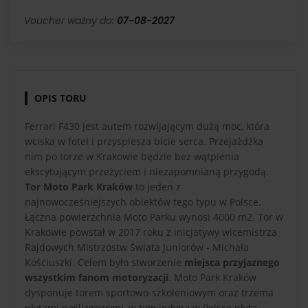
Voucher ważny do:
07-08-2027
OPIS TORU
Ferrari F430 jest autem rozwijającym dużą moc, która
wciska w fotel i przyspiesza bicie serca. Przejażdżka
nim po torze w Krakowie będzie bez wątpienia
ekscytującym przeżyciem i niezapomnianą przygodą.
Tor Moto Park Kraków
to jeden z
najnowocześniejszych obiektów tego typu w Polsce.
Łączna powierzchnia Moto Parku wynosi 4000 m2. Tor w
Krakowie powstał w 2017 roku z inicjatywy wicemistrza
Rajdowych Mistrzostw Świata Juniorów - Michała
Kościuszki. Celem było stworzenie
miejsca przyjaznego
wszystkim fanom motoryzacji
. Moto Park Kraków
dysponuje torem sportowo-szkoleniowym oraz trzema
płytami poślizgowymi, w tym jedyną w Polsce płytą