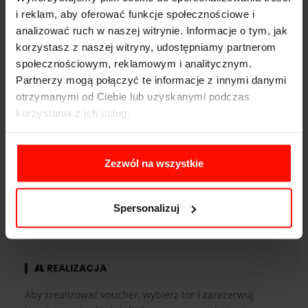
zamówienia.
i reklam, aby oferować funkcje społecznościowe i
Napęd:
tył
analizować ruch w naszej witrynie. Informacje o tym, jak
korzystasz z naszej witryny, udostępniamy partnerom
Pojemność:
4.3 l
społecznościowym, reklamowym i analitycznym.
Skrzynia biegów:
automatyczna
Partnerzy mogą połączyć te informacje z innymi danymi
otrzymanymi od Ciebie lub uzyskanymi podczas
korzystania z ich usług.
WAŻNOŚĆ
Zezwól na wszystkie
Voucher jest ważny 365 dni od daty zakupu. Voucher
opłacony kartą podarunkową ma taką samą ważność co
Spersonalizuj
karta. Przejazdy są realizowane w sezonie od maja do
października.
REALIZACJA
Aby zrealizować voucher, wybierz tor i zarezerwuj