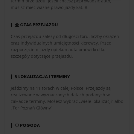
termin przejazdu. Jeżeli chcesz poprowadzić auto,
musisz mieć ważne prawo jazdy kat. B.
CZAS PRZEJAZDU
Czas przejazdu zależy od długości toru, liczby okrążeń
oraz indywidualnych umiejętności kierowcy. Przed
rozpoczęciem jazdy opiekun auta omówi krótko
szczegóły dotyczące przejazdu.
LOKALIZACJA I TERMINY
Jeździmy na 11 torach w całej Polsce. Przejazdy są
realizowane w wyznaczonych datach podanych w
zakładce terminy. Możesz wybrać „wiele lokalizacji” albo
„Tor Poznań Główny”.
POGODA