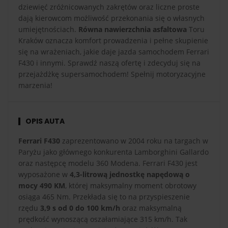
dziewięć zróżnicowanych zakrętów oraz liczne proste
dają kierowcom możliwość przekonania się o własnych
umiejętnościach.
Równa nawierzchnia asfaltowa
Toru
Kraków oznacza komfort prowadzenia i pełne skupienie
się na wrażeniach, jakie daje jazda samochodem Ferrari
F430 i innymi. Sprawdź naszą ofertę i zdecyduj się na
przejażdżkę supersamochodem! Spełnij motoryzacyjne
marzenia!
OPIS AUTA
Ferrari F430
zaprezentowano w 2004 roku na targach w
Paryżu jako głównego konkurenta Lamborghini Gallardo
oraz następcę modelu 360 Modena. Ferrari F430 jest
wyposażone w
4,3-litrową jednostkę napędową o
mocy 490 KM
, której maksymalny moment obrotowy
osiąga 465 Nm. Przekłada się to na przyspieszenie
rzędu
3,9 s od 0 do 100 km/h
oraz maksymalną
prędkość wynoszącą oszałamiające 315 km/h. Tak