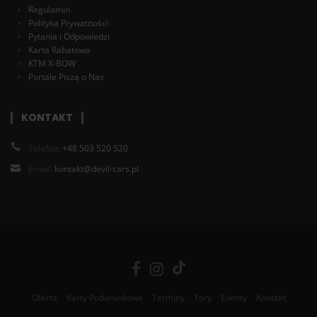
Regulamin
Polityka Prywatności
Pytania i Odpowiedzi
Karta Rabatowa
KTM X-BOW
Portale Piszą o Nas
KONTAKT
Telefon:
+48 503 520 520
Email:
kontakt@devil-cars.pl
Oferta
Karty Podarunkowe
Terminy
Tory
Eventy
Kontakt