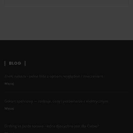
BLOG
Znaki nakazu - pełna lista z opisem, wyglądem i znaczeniem
Więcej
Gokart spalinowy — rodzaje, ceny i porównanie z elektrycznym
Więcej
Drifting vs jazda torowa - która dyscyplina jest dla Ciebie?