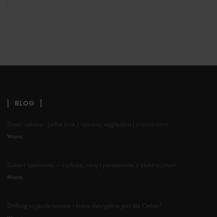
BLOG
Znaki nakazu - pełna lista z opisem, wyglądem i znaczeniem
Więcej
Gokart spalinowy — rodzaje, ceny i porównanie z elektrycznym
Więcej
Drifting vs jazda torowa - która dyscyplina jest dla Ciebie?