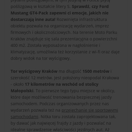
poślizgową w kształcie litery S.
Sprawdź, czy Ford
Mustang GT4-Pack zapewni ci emocje, jakich nie
dostarczają inne auta!
Rozwinięta infrastruktura
obiektu pozwala na organizację wydarzeń, imprez
firmowych i okolicznościowych. Na terenie Moto Parku
Kraków znajduje się sala prezentacyjna o powierzchni
400 m2. Została wyposażona w nagłośnienie i
klimatyzację, umożliwia też korzystanie z wi-fi oraz daje
dobry widok na tor wyścigowy.
Tor wyścigowy Kraków
ma długość
1500 metrów
i
szerokość 12 metrów. Jest położony nieopodal Krakowa
- około
17 kilometrów na wschód od stolicy
Małopolski
. To pierwsze tego typu miejsce w okolicy,
które daje możliwość trenowania bezpiecznej jazdy
samochodem. Podczas organizowanych przez nas
wydarzeń pozwala też na
przejechanie się sportowymi
samochodami
. Nitka toru została zaprojektowana tak,
by dawać jak najwięcej frajdy z jazdy i pozwalać na
idealne sprawdzenie właściwości jezdnych aut. Aż