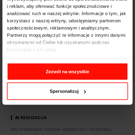
i reklam, aby oferować funkcje społecznościowe i
Napęd:
tył
analizować ruch w naszej witrynie. Informacje o tym, jak
korzystasz z naszej witryny, udostępniamy partnerom
Pojemność:
5.0 l
społecznościowym, reklamowym i analitycznym.
Skrzynia biegów:
10-biegowa
Partnerzy mogą połączyć te informacje z innymi danymi
otrzymanymi od Ciebie lub uzyskanymi podczas
korzystania z ich usług.
WAŻNOŚĆ
Zezwól na wszystkie
Voucher jest ważny 365 dni od daty zakupu. Voucher
opłacony kartą podarunkową ma taką samą ważność co
Spersonalizuj
karta. Przejazdy są realizowane w sezonie od maja do
października.
REALIZACJA
Aby zrealizować voucher, wybierz tor i zarezerwuj