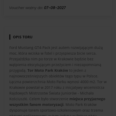
Voucher ważny do:
07-08-2027
OPIS TORU
Ford Mustang GT4-Pack jest autem rozwijającym dużą
moc, która wciska w fotel i przyspiesza bicie serca.
Przejażdżka nim po torze w Krakowie będzie bez
wątpienia ekscytującym przeżyciem i niezapomnianą
przygodą.
Tor Moto Park Kraków
to jeden z
najnowocześniejszych obiektów tego typu w Polsce.
Łączna powierzchnia Moto Parku wynosi 4000 m2. Tor w
Krakowie powstał w 2017 roku z inicjatywy wicemistrza
Rajdowych Mistrzostw Świata Juniorów - Michała
Kościuszki. Celem było stworzenie
miejsca przyjaznego
wszystkim fanom motoryzacji
. Moto Park Kraków
dysponuje torem sportowo-szkoleniowym oraz trzema
płytami poślizgowymi, w tym jedyną w Polsce płytą