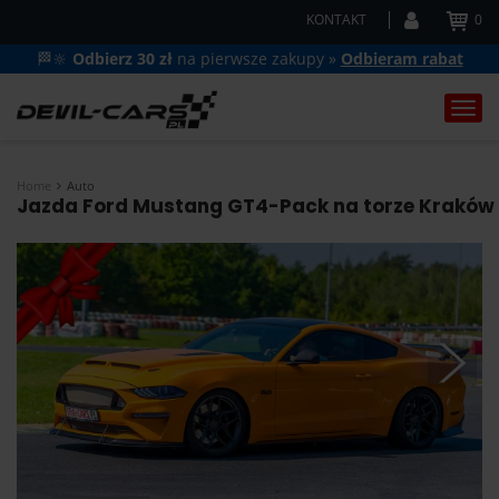
KONTAKT
0
🏁🔆
Odbierz 30 zł
na pierwsze zakupy »
Odbieram rabat
Togg
navi
Home
Auto
Jazda Ford Mustang GT4-Pack na torze Kraków i