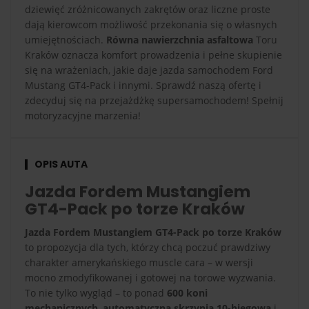
dziewięć zróżnicowanych zakrętów oraz liczne proste
dają kierowcom możliwość przekonania się o własnych
umiejętnościach.
Równa nawierzchnia asfaltowa
Toru
Kraków oznacza komfort prowadzenia i pełne skupienie
się na wrażeniach, jakie daje jazda samochodem Ford
Mustang GT4-Pack i innymi. Sprawdź naszą ofertę i
zdecyduj się na przejażdżkę supersamochodem! Spełnij
motoryzacyjne marzenia!
OPIS AUTA
Jazda Fordem Mustangiem
GT4-Pack po torze Kraków
Jazda Fordem Mustangiem GT4-Pack po torze Kraków
to propozycja dla tych, którzy chcą poczuć prawdziwy
charakter amerykańskiego muscle cara – w wersji
mocno zmodyfikowanej i gotowej na torowe wyzwania.
To nie tylko wygląd – to ponad
600 koni
mechanicznych
,
automatyczna skrzynia 10-biegowa
i