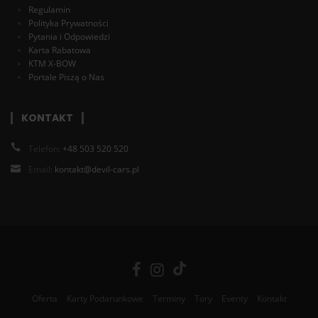
Regulamin
Polityka Prywatności
Pytania i Odpowiedzi
Karta Rabatowa
KTM X-BOW
Portale Piszą o Nas
KONTAKT
Telefon:
+48 503 520 520
Email:
kontakt@devil-cars.pl
Oferta
Karty Podarunkowe
Terminy
Tory
Eventy
Kontakt