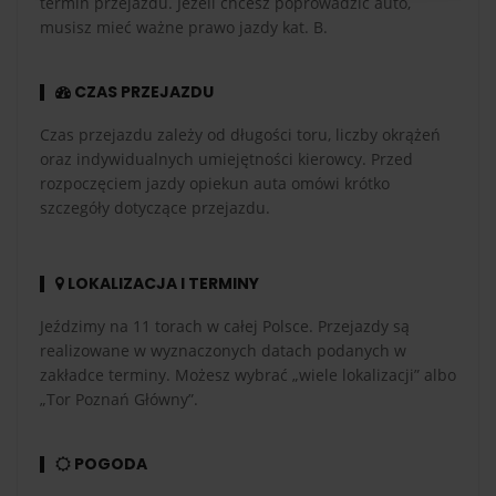
termin przejazdu. Jeżeli chcesz poprowadzić auto,
musisz mieć ważne prawo jazdy kat. B.
CZAS PRZEJAZDU
Czas przejazdu zależy od długości toru, liczby okrążeń
oraz indywidualnych umiejętności kierowcy. Przed
rozpoczęciem jazdy opiekun auta omówi krótko
szczegóły dotyczące przejazdu.
LOKALIZACJA I TERMINY
Jeździmy na 11 torach w całej Polsce. Przejazdy są
realizowane w wyznaczonych datach podanych w
zakładce terminy. Możesz wybrać „wiele lokalizacji” albo
„Tor Poznań Główny”.
POGODA