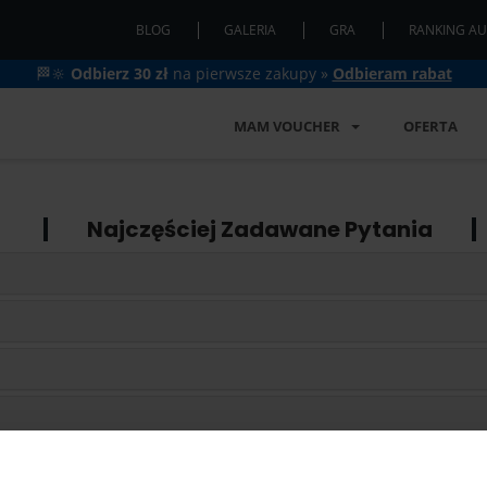
BLOG
GALERIA
GRA
RANKING AU
🏁🔆
Odbierz 30 zł
na pierwsze zakupy »
Odbieram rabat
MAM VOUCHER
OFERTA
Najczęściej Zadawane Pytania