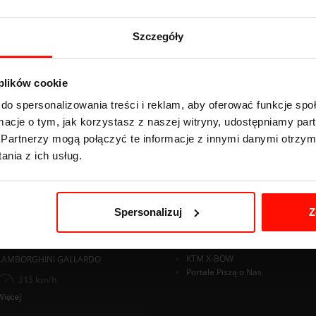
taktuj się z nami
kontakt@devil-cars.pl
bądź zadzwoń: Biuro Obsługi 
Szczegóły
 plików cookie
do spersonalizowania treści i reklam, aby oferować funkcje sp
ormacje o tym, jak korzystasz z naszej witryny, udostępniamy p
Partnerzy mogą połączyć te informacje z innymi danymi otrzym
nia z ich usług.
SAMOCHODÓW
PRZYDATNE
KTM X-BOW
Newsletter
Regulamin
295 km/h
Spersonalizuj
Z
Polityka Prywatności
Więcej
Pytania i Odpowiedzi
Karta Rabatowa
KTM X-BOW
LAMBORGHINI GALLARDO
Portale Piszą o Nas
315 km/h
Więcej