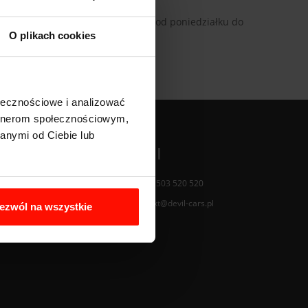
Klienta jest czynne: 8:00-16:00 - od poniedziałku do
O plikach cookies
ołecznościowe i analizować
artnerom społecznościowym,
anymi od Ciebie lub
KONTAKT
Telefon:
+48 503 520 520
Email:
kontakt@devil-cars.pl
ezwól na wszystkie