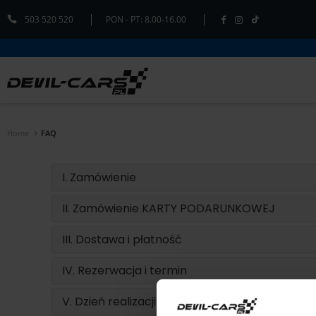
503 520 520
PON - PT: 8.00-16.00
Home
FAQ
I. Zamówienie
II. Zamówienie KARTY PODARUNKOWEJ
III. Dostawa i płatność
IV. Rezerwacja i termin
V. Dzień realizacji przejazdu