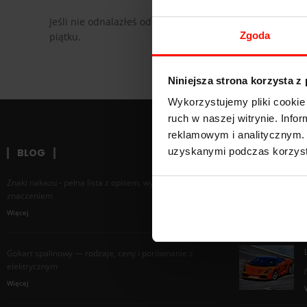
Jeśli nie odnalazłeś odpowiedzi na swoje pytanie – skon
Zgoda
piątku.
Niniejsza strona korzysta z
Wykorzystujemy pliki cookie 
ruch w naszej witrynie. Inf
reklamowym i analitycznym. 
uzyskanymi podczas korzysta
BLOG
RANKING 
Znaki nakazu - pełna lista z opisem, wyglądem i
znaczeniem
Więcej
Gokart spalinowy — rodzaje, ceny i porównanie z
elektrycznym
Więcej