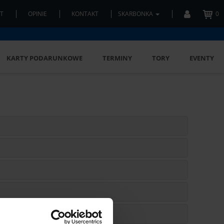
T
OPINIE
KONTAKT
SKARBONKA
0
KARTY PODARUNKOWE
TERMINY
TORY
EVENTY