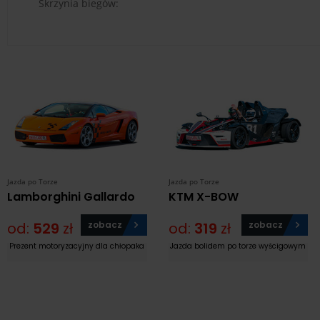
Skrzynia biegów:
Jazda po Torze
Jazda po Torze
Lamborghini Gallardo
KTM X-BOW
od:
529
zł
zobacz
od:
319
zł
zobacz
Prezent motoryzacyjny dla chłopaka
Jazda bolidem po torze wyścigowym