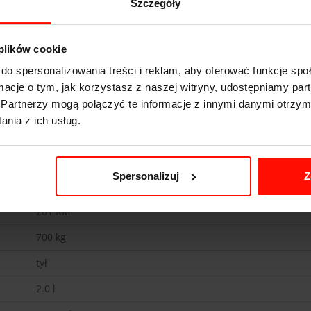
Szczegóły
 plików cookie
do spersonalizowania treści i reklam, aby oferować funkcje sp
ormacje o tym, jak korzystasz z naszej witryny, udostępniamy p
Partnerzy mogą połączyć te informacje z innymi danymi otrzym
nia z ich usług.
KTM X-BOW Cup
3.8
s do 100 km/h
Spersonalizuj
Z
240
km/h
281
KM
700
kg
tył
2.0 l