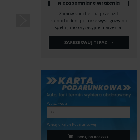
Niezapomniane Wrażenia
Zamów voucher na przejazd
samochodem po torze wyścigowym i
spełnij motoryzacyjne marzenia!
ZAREZERWUJ TERAZ
Wpisz kwotę
Więcej o Karcie Podarunkowej
DODAJ DO KOSZYKA