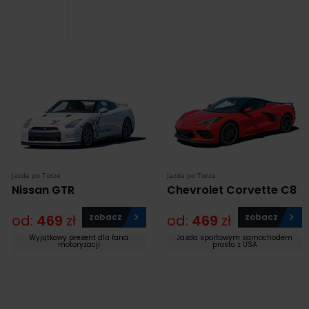
Jazda po Torze
Jazda po Torze
Nissan GTR
Chevrolet Corvette C8
od:
469
zł
zobacz
od:
469
zł
zobacz
Wyjątkowy prezent dla fana
Jazda sportowym samochodem
motoryzacji
prosto z USA