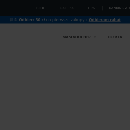
BLOG
GALERIA
GRA
RANKING AU
🏁🔆
Odbierz 30 zł
na pierwsze zakupy »
Odbieram rabat
MAM VOUCHER
OFERTA