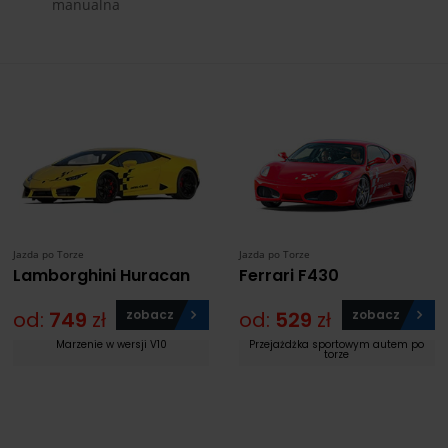
manualna
Jazda po Torze
Jazda po Torze
Lamborghini Huracan
Ferrari F430
od:
749
zł
zobacz
od:
529
zł
zobacz
Marzenie w wersji V10
Przejażdżka sportowym autem po
torze