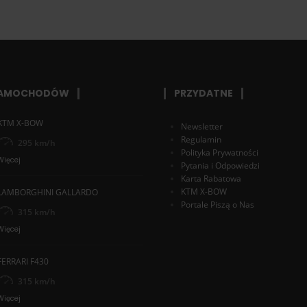
SAMOCHODÓW
PRZYDATNE
KTM X-BOW
Newsletter
Regulamin
295 km/h
Polityka Prywatności
Więcej
Pytania i Odpowiedzi
Karta Rabatowa
KTM X-BOW
LAMBORGHINI GALLARDO
Portale Piszą o Nas
315 km/h
Więcej
FERRARI F430
315 km/h
Więcej