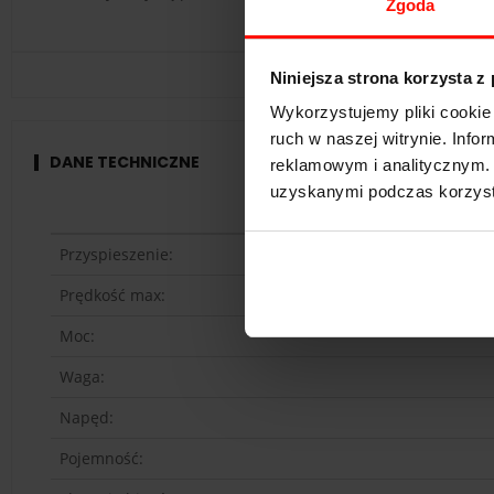
Zgoda
Niniejsza strona korzysta z
Wykorzystujemy pliki cookie 
ruch w naszej witrynie. Inf
DANE TECHNICZNE
reklamowym i analitycznym. 
uzyskanymi podczas korzysta
Przyspieszenie:
Prędkość max:
Moc:
Waga:
Napęd:
Pojemność: