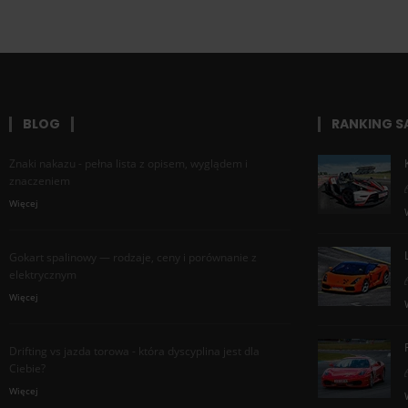
BLOG
RANKING 
Znaki nakazu - pełna lista z opisem, wyglądem i
znaczeniem
Więcej
Gokart spalinowy — rodzaje, ceny i porównanie z
elektrycznym
Więcej
Drifting vs jazda torowa - która dyscyplina jest dla
Ciebie?
Więcej