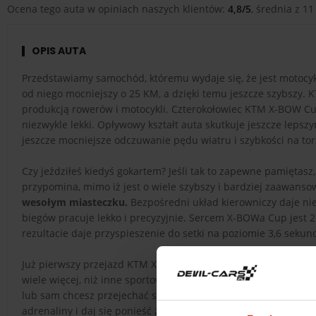
Ocena tego auta w opiniach naszych klientów:
4,8/5
, średnia z 11
OPIS AUTA
Przedstawiamy samochód, któremu wydaje się, że jest motoc
od niego mocniejszy o 25 KM, a dzięki temu jeszcze szybszy. 
produkcją rowerów i motocykli. Czterokołowiec KTM X-BOW Cu
niezwykle lekki. Opływowy kształt auta skutkuje jeszcze leps
jeszcze mocniejsze odczuwanie pędu wiatru i szybkości na tor
Czy jeździłeś kiedyś gokartem? Jeśli tak to zapewne pamięta
przypomina, mimo iż jest o wiele szybszy i bardziej zaawans
wesołym miasteczku.
Bezpośredni układ kierowniczy daje ni
biegów pracuje lekko i precyzyjnie. Sercem X-BOWa Cup jest 2
rezultacie daje przyspieszenie do setki na poziomie 3,6 sek
Już pierwszy przejazd KTM X-BOW Cup pozwoli ci się w nim z
wiele więcej, niż inne sportowe samochody, mimo iż jego wy
lub sam chcesz przejechać się tym niezwykłym autem,
zdecyd
adrenaliny i daj się ponieść zabawie!