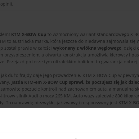
 opinii.
yklem!
KTM X-BOW Cup
to wzmocniony wariant standardowego X-BO
KTM to austriacka marka, która jeszcze do niedawna zajmowała się 
p został prawie w całości
wykonany z włókna węglowego
, dzięki
zym przyspieszeniem, a otwarta konstrukcja umożliwia kierowcy i pa
ze. Przejazd po torze tym ultralekkim bolidem to gwarancja dobrej
sz, jak dużo frajdy daje jego prowadzenie. KTM X-BOW Cup w pewny
owany.
Jazda KTM-em X-BOW Cup sprawi, że poczujesz się jak dzie
esamowite poczucie kontroli nad zachowaniem auta, a manualna sk
-litrowy silnik Audi o mocy 265 KM. Auto waży zaledwie 800 kilogr
undy. To naprawdę niezwykłe, jak żwawy i responsywny jest KTM X-
akochać. Temperamentne autko austriackiego producenta oferuje k
posażenie ograniczono do minimum. Jeśli szukasz prezentu motoryz
uj się na wynajem KTMa X-BOW Cup na tor
. Przygotuj się na gwał