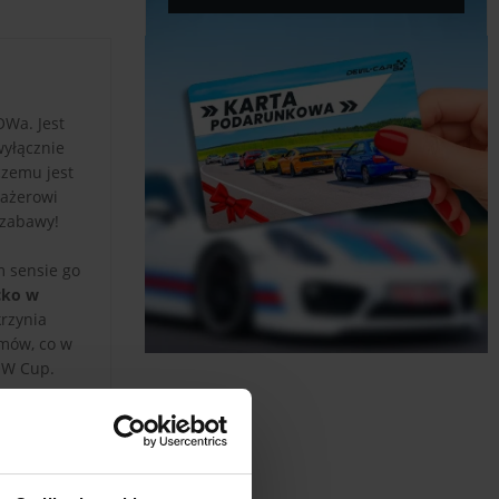
Wa. Jest
wyłącznie
 czemu jest
sażerowi
 zabawy!
m sensie go
cko w
rzynia
amów, co w
BOW Cup.
ierowcy o
acyjnego
towny skok