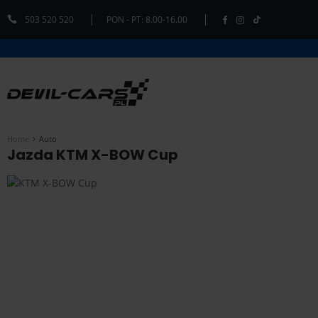
503 520 520
PON - PT: 8.00-16.00
Home
Auto
Jazda KTM X-BOW Cup