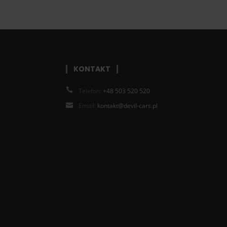
KONTAKT
Telefon:
+48 503 520 520
Email:
kontakt@devil-cars.pl