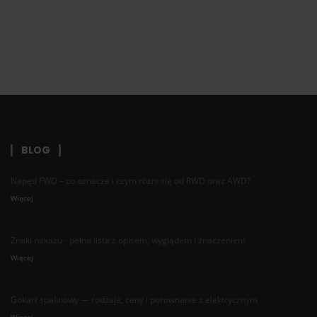
BLOG
Napęd FWD – co oznacza i czym różni się od RWD oraz AWD?
Więcej
Znaki nakazu - pełna lista z opisem, wyglądem i znaczeniem
Więcej
Gokart spalinowy — rodzaje, ceny i porównanie z elektrycznym