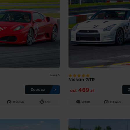
Ocena:
5
Nissan GTR
469
Zobacz
od:
zł
315 km/h
3.9 s
549 KM
310 km/h