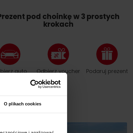
Prezent pod choinkę w 3 prostych
krokach
bierz auto
Odbierz voucher
Podaruj prezent
O plikach cookies
NOWOŚĆ
ołecznościowe i analizować