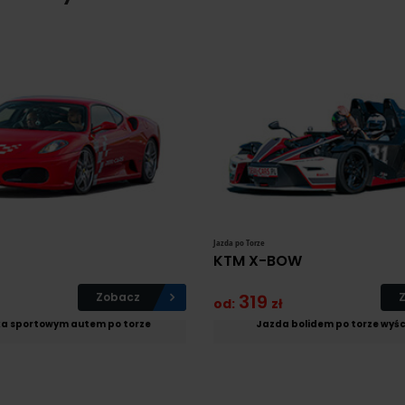
Jazda po Torze
0
KTM X-BOW
Zobacz
319
od:
zł
ka sportowym autem po torze
Jazda bolidem po torze wy