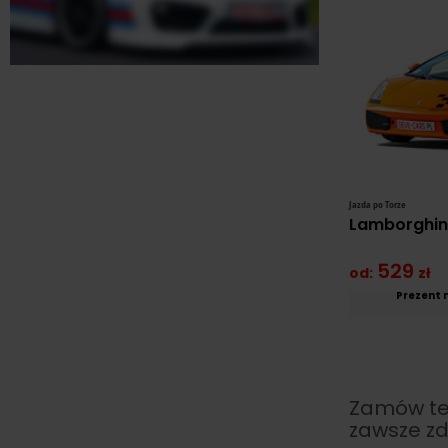
Jazda po Torze
Lamborghini
529
od:
zł
Prezent 
Zamów ter
zawsze zd