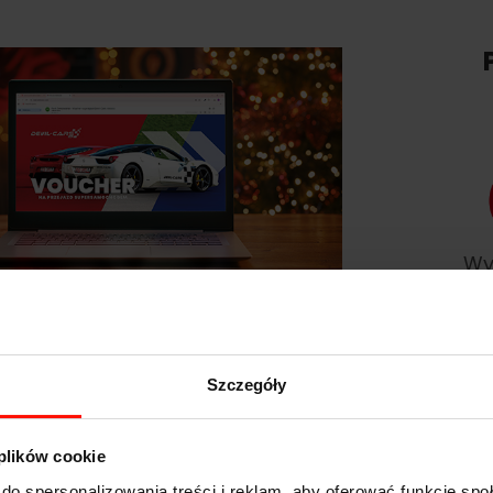
Wy
ące udział w promocji
Szczegóły
 plików cookie
do spersonalizowania treści i reklam, aby oferować funkcje sp