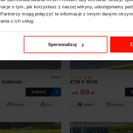
ormacje o tym, jak korzystasz z naszej witryny, udostępniamy p
Partnerzy mogą połączyć te informacje z innymi danymi otrzym
nia z ich usług.
Spersonalizuj
Z
Ocena:
5
 Gallardo
KTM X-BOW
319
Zobacz
od:
zł
315 km/h
3.4 s
240 KM
220 km/h