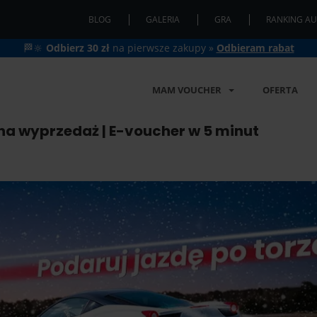
BLOG
GALERIA
GRA
RANKING AU
🏁🔆
Odbierz 30 zł
na pierwsze zakupy »
Odbieram rabat
MAM VOUCHER
OFERTA
na wyprzedaż | E-voucher w 5 minut