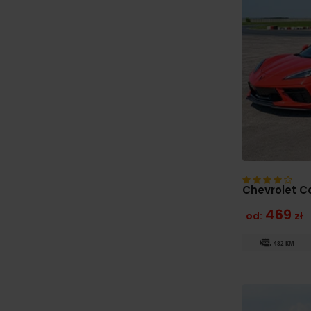
Chevrolet C
469
od:
zł
482 KM