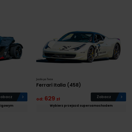
Jazda po Torze
Ferrari Italia (458)
Zobacz
629
Zobacz
od:
zł
ścigowym
Wybierz przejazd supersamochodem