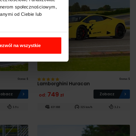
artnerom społecznościowym,
anymi od Ciebie lub
ezwól na wszystkie
Ocena:
5
Ocena:
5
Lamborghini Huracan
749
Zobacz
Zobacz
od:
zł
3.9 s
631 KM
325 km/h
3.2 s