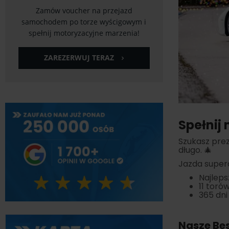
Zamów voucher na przejazd
samochodem po torze wyścigowym i
spełnij motoryzacyjne marzenia!
ZAREZERWUJ TERAZ
Spełnij
Szukasz prez
długo. 🎄
Jazda supera
Najleps
11 toró
365 dni
Nasze Bes