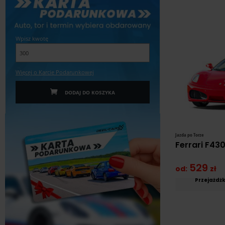
Wpisz kwotę
Więcej o Karcie Podarunkowej
DODAJ DO KOSZYKA
Jazda po Torze
Ferrari F43
529
od:
zł
Przejażdż