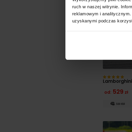
ruch w naszej witrynie. Inf
reklamowym i analitycznym. 
uzyskanymi podczas korzysta
Lamborghini
529
od:
zł
560 KM