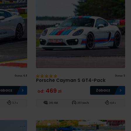
Ocena:
4.9
Ocena:
5
Porsche Cayman S GT4-Pack
469
Zobacz
Zobacz
od:
zł
3.7 s
395 KM
297 km/h
4.0 s