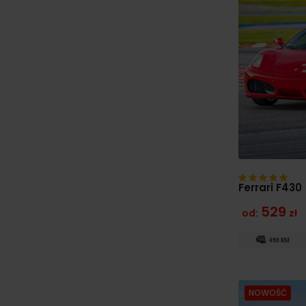
Ferrari F430
529
od:
zł
490 KM
NOWOŚĆ