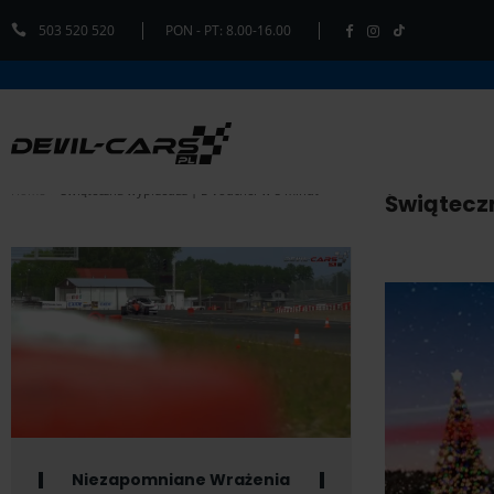
503 520 520
PON - PT: 8.00-16.00
Home
Świąteczna wyprzedaż | E-voucher w 5 minut
Świątecz
Niezapomniane Wrażenia