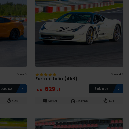
Ocena:
5
Ocena:
4.9
Ferrari Italia (458)
629
Zobacz
Zobacz
od:
zł
4.2 s
570 KM
325 km/h
3.5 s