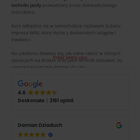
techniki jazdy
prowadzony przez doświadczonego
instruktora.
Kurs odbędzie się w samochodzie rajdowym Subaru
Impreza WRX, który słynie z doskonałych osiągów i
trwałości.
Na szkoleniu dowiesz się, jak sobie radzić w różnych
Pokaż pełny opis
sytuacjach na drodze oraz jakie techniki stosować, by
zawsze bezpiecznie dotrzeć do celu.
Przebieg kursu doskonalenia
4.6
techniki jazdy
Doskonała
2161 opinii
Podczas naszego kursu skupisz się na kilku kluczowych
aspektach techniki jazdy:
Omówienie prawidłowej pozycji za kierownicą:
Damian Dziaduch
jak należy ustawić fotel, kierownicę, lusterka i
pasy bezpieczeństwa, aby zapewnić maksymalny