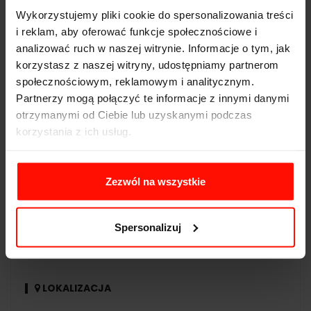
Voucher jest ważny 365 dni od daty zakupu. Kurs
Wykorzystujemy pliki cookie do spersonalizowania treści
doskonalenia techniki jazdy realizowany jest przez cały
i reklam, aby oferować funkcje społecznościowe i
rok kalendarzowy
analizować ruch w naszej witrynie. Informacje o tym, jak
korzystasz z naszej witryny, udostępniamy partnerom
społecznościowym, reklamowym i analitycznym.
REALIZACJA
Partnerzy mogą połączyć te informacje z innymi danymi
Kurs realizowane jest w terminach ustalanych
otrzymanymi od Ciebie lub uzyskanymi podczas
indywidualnie z instruktorem. Warunkiem
korzystania z ich usług.
zrealizowania jazdy jest ważne prawo jazdy kat. B
Zezwól na wszystkie
CZAS PRZEJAZDU
Cały kurs trwa 180 minut. W trakcie kursu odbywa się
szkolenie z zakresu stylu jazdy, obsługi auta,
Spersonalizuj
specyfikacji toru i bezpieczeństwa
LOKALIZACJA