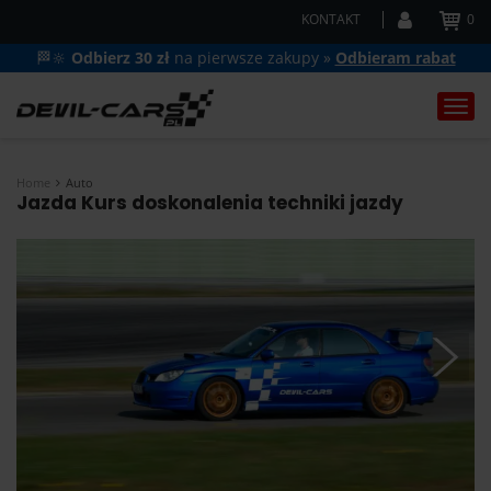
KONTAKT
0
🏁🔆
Odbierz 30 zł
na pierwsze zakupy »
Odbieram rabat
Togg
navi
Home
Auto
Jazda Kurs doskonalenia techniki jazdy