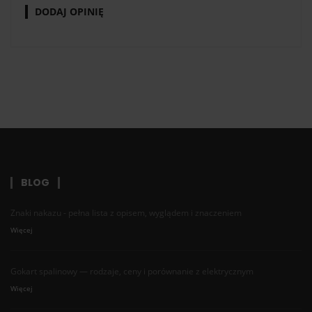
DODAJ OPINIĘ
BLOG
Znaki nakazu - pełna lista z opisem, wyglądem i znaczeniem
Więcej
Gokart spalinowy — rodzaje, ceny i porównanie z elektrycznym
Więcej