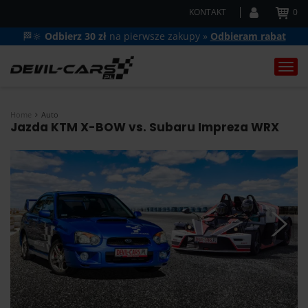
KONTAKT
0
🏁🔆
Odbierz 30 zł
na pierwsze zakupy »
Odbieram rabat
Togg
navi
Home
Auto
Jazda KTM X-BOW vs. Subaru Impreza WRX