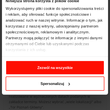
Niniejsza strona korzysta z plików cookie
jeden z najbardziej ekscytujących samochodów w
REALIZACJA
naszej ofercie.
Pojedynek KTM i Subaru będzie też
Wykorzystujemy pliki cookie do spersonalizowania treści
doskonałym pomysłem na prezent dla mężczyzny, który
Aby zrealizować voucher, wybierz tor i zarezerwuj
i reklam, aby oferować funkcje społecznościowe i
jest zakochany w szybkich autach sportowych.
termin przejazdu. Jeżeli chcesz poprowadzić auto,
analizować ruch w naszej witrynie. Informacje o tym, jak
musisz mieć ważne prawo jazdy kat. B.
korzystasz z naszej witryny, udostępniamy partnerom
społecznościowym, reklamowym i analitycznym.
Partnerzy mogą połączyć te informacje z innymi danymi
CZAS PRZEJAZDU
otrzymanymi od Ciebie lub uzyskanymi podczas
Czas przejazdu zależy od długości toru, liczby okrążeń
korzystania z ich usług.
oraz indywidualnych umiejętności kierowcy. Przed
rozpoczęciem jazdy opiekun auta omówi krótko
szczegóły dotyczące przejazdu.
Zezwól na wszystkie
LOKALIZACJA I TERMINY
Spersonalizuj
Jeździmy na 11 torach w całej Polsce. Przejazdy są
realizowane w wyznaczonych datach podanych w
zakładce terminy. Możesz wybrać „wiele lokalizacji” albo
„Tor Poznań Główny”.