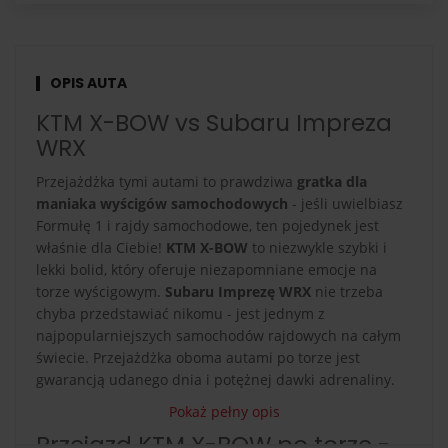
OPIS AUTA
KTM X-BOW vs Subaru Impreza
WRX
Przejażdżka tymi autami to prawdziwa
gratka dla
maniaka wyścigów samochodowych
- jeśli uwielbiasz
Formułę 1 i rajdy samochodowe, ten pojedynek jest
właśnie dla Ciebie!
KTM X-BOW
to niezwykle szybki i
lekki bolid, który oferuje niezapomniane emocje na
torze wyścigowym.
Subaru Imprezę WRX
nie trzeba
chyba przedstawiać nikomu - jest jednym z
najpopularniejszych samochodów rajdowych na całym
świecie. Przejażdżka oboma autami po torze jest
gwarancją udanego dnia i potężnej dawki adrenaliny.
Pokaż pełny opis
Przejazd KTM X-BOW po torze -