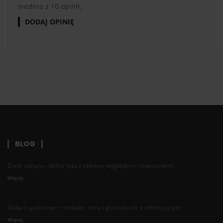
średnia z 10 opinii.
DODAJ OPINIĘ
BLOG
Znaki nakazu - pełna lista z opisem, wyglądem i znaczeniem
Więcej
Gokart spalinowy — rodzaje, ceny i porównanie z elektrycznym
Więcej