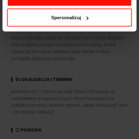
termin przejazdu. Jeżeli chcesz poprowadzić auto,
musisz mieć ważne prawo jazdy kat. B.
Spersonalizuj
CZAS PRZEJAZDU
Czas przejazdu zależy od długości toru, liczby okrążeń
oraz indywidualnych umiejętności kierowcy. Przed
rozpoczęciem jazdy opiekun auta omówi krótko
szczegóły dotyczące przejazdu.
LOKALIZACJA I TERMINY
Jeździmy na 11 torach w całej Polsce. Przejazdy są
realizowane w wyznaczonych datach podanych w
zakładce terminy. Możesz wybrać „wiele lokalizacji” albo
„Tor Poznań Główny”.
POGODA