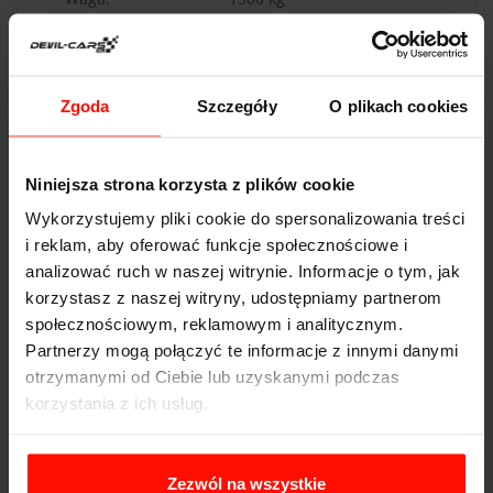
Napęd:
tył
Pojemność:
6.2 l
Zgoda
Szczegóły
O plikach cookies
Skrzynia biegów:
6-biegowa
Niniejsza strona korzysta z plików cookie
Wykorzystujemy pliki cookie do spersonalizowania treści
i reklam, aby oferować funkcje społecznościowe i
WAŻNOŚĆ
analizować ruch w naszej witrynie. Informacje o tym, jak
Voucher jest ważny 365 dni od daty zakupu. Voucher
korzystasz z naszej witryny, udostępniamy partnerom
opłacony kartą podarunkową ma taką samą ważność co
społecznościowym, reklamowym i analitycznym.
karta. Przejazdy są realizowane w sezonie od maja do
Partnerzy mogą połączyć te informacje z innymi danymi
października.
otrzymanymi od Ciebie lub uzyskanymi podczas
korzystania z ich usług.
REALIZACJA
Aby zrealizować voucher, wybierz tor i zarezerwuj
Zezwól na wszystkie