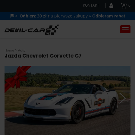
KONTAKT
0
🏁🔆
Odbierz 30 zł
na pierwsze zakupy »
Odbieram rabat
Togg
navi
Home
Auto
Jazda Chevrolet Corvette C7