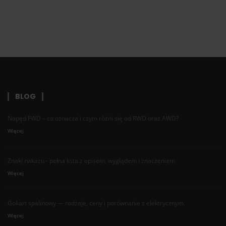
BLOG
Napęd FWD – co oznacza i czym różni się od RWD oraz AWD?
Więcej
Znaki nakazu - pełna lista z opisem, wyglądem i znaczeniem
Więcej
Gokart spalinowy — rodzaje, ceny i porównanie z elektrycznym
Więcej