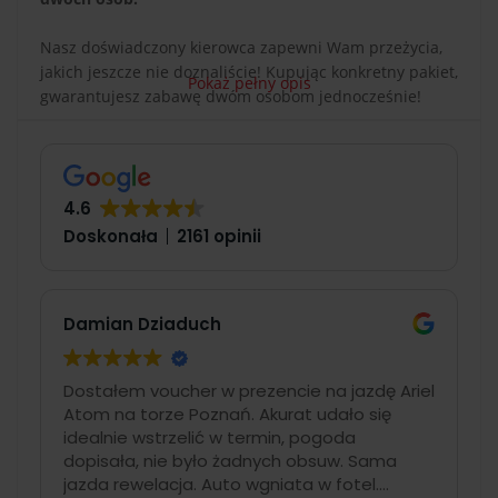
Nasz doświadczony kierowca zapewni Wam przeżycia,
jakich jeszcze nie doznaliście! Kupując konkretny pakiet,
Pokaż pełny opis
gwarantujesz zabawę dwóm osobom jednocześnie!
Podaruj ekstremalną przygodę
w ultraszybkim bolidzie
4.6
Centralne miejsce w V-STROMie zajmuje fotel kierowcy,
Doskonała
2161 opinii
natomiast dwa mniejsze tuż za nim to miejsca dla
pasażerów spragnionych mocnych wrażeń. Pojazd
posiada modulowane nadwozie, dzięki któremu
Damian Dziaduch
wymiana silnika zajmuje dokładnie kilka sekund. V-
STORM jest
zasilany czterocylindrowym silnikiem
Subaru, typu boxer o mocy 300 KM
. Przy wadze
Dostałem voucher w prezencie na jazdę Ariel
całkowitej wynoszącej 700 kg, pozwala on
rozpędzić V-
Atom na torze Poznań. Akurat udało się
STORMa do prędkości 100 km/h w nieco poniżej 3
idealnie wstrzelić w termin, pogoda
sekund
. W tym przypadku wygląd idzie w parze z
dopisała, nie było żadnych obsuw. Sama
odpowiednim przygotowaniem technicznym.
jazda rewelacja. Auto wgniata w fotel.