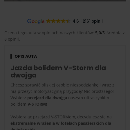
4.6
2161 opinii
Ocena tego auta w opiniach naszych klientów:
5,0/5
, średnia z
8 opinii.
OPIS AUTA
Jazda bolidem V-Storm dla
dwojga
Chcesz sprawić bliskiej osobie niespodziankę i wraz z
nią przeżyć motoryzacyjną przygodę? Nic prostszego!
Wybierz
przejazd dla dwojga
naszym ultraszybkim
bolidem
V-STORM!
Wybierając przejazd V-STORMem, decydujesz się na
ekstremalne wrażenia w fotelach pasażerskich dla
dwóch osób.