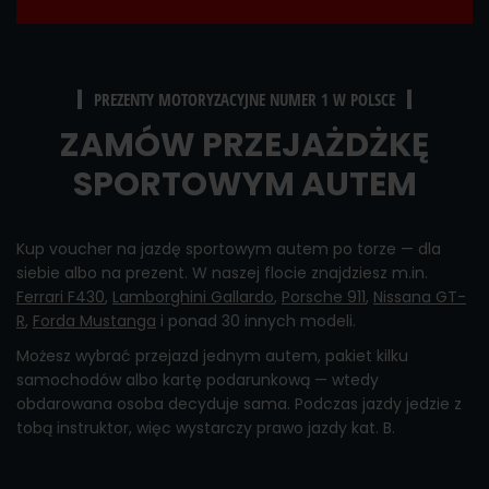
PREZENTY MOTORYZACYJNE NUMER 1 W POLSCE
ZAMÓW PRZEJAŻDŻKĘ
SPORTOWYM AUTEM
Kup voucher na jazdę sportowym autem po torze — dla
siebie albo na prezent. W naszej flocie znajdziesz m.in.
Ferrari F430
,
Lamborghini Gallardo
,
Porsche 911
,
Nissana GT-
R
,
Forda Mustanga
i ponad 30 innych modeli.
Możesz wybrać przejazd jednym autem, pakiet kilku
samochodów albo kartę podarunkową — wtedy
obdarowana osoba decyduje sama. Podczas jazdy jedzie z
tobą instruktor, więc wystarczy prawo jazdy kat. B.