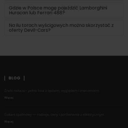
Gdzie w Polsce mogę pojeździć Lamborghini
Huracan lub Ferrari 488?
Na ilu torach wyścigowych można skorzystać z
oferty Devil-Cars?
BLOG
Znaki nakazu - pełna lista z opisem, wyglądem i znaczeniem
Więcej
Gokart spalinowy — rodzaje, ceny i porównanie z elektrycznym
Więcej