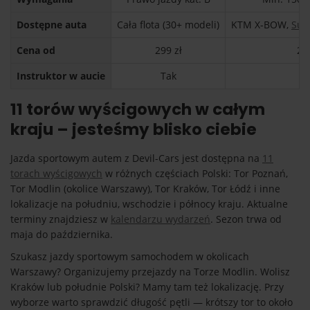
Dostępne auta
Cała flota (30+ modeli)
KTM X-BOW,
Sub
Cena od
299 zł
29
Instruktor w aucie
Tak
T
11 torów wyścigowych w całym
kraju – jesteśmy blisko ciebie
Jazda sportowym autem z Devil-Cars jest dostępna na
11
torach wyścigowych
w różnych częściach Polski: Tor Poznań,
Tor Modlin (okolice Warszawy), Tor Kraków, Tor Łódź i inne
lokalizacje na południu, wschodzie i północy kraju. Aktualne
terminy znajdziesz w
kalendarzu wydarzeń
. Sezon trwa od
maja do października.
Szukasz jazdy sportowym samochodem w okolicach
Warszawy? Organizujemy przejazdy na Torze Modlin. Wolisz
Kraków lub południe Polski? Mamy tam też lokalizację. Przy
wyborze warto sprawdzić długość pętli — krótszy tor to około