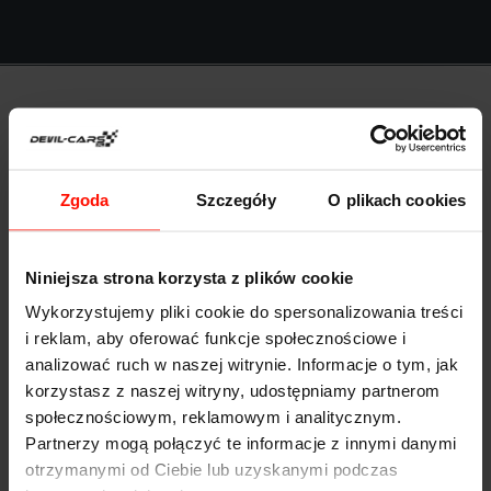
Anna Kołodziejczyk
Zgoda
Szczegóły
O plikach cookies
Niniejsza strona korzysta z plików cookie
Wykorzystujemy pliki cookie do spersonalizowania treści
i reklam, aby oferować funkcje społecznościowe i
Bardzo przystępne ceny i duży wybór sportowych
analizować ruch w naszej witrynie. Informacje o tym, jak
samochodów. Polecili mi Was znajomi i nie żałuję.
korzystasz z naszej witryny, udostępniamy partnerom
społecznościowym, reklamowym i analitycznym.
Znalazłam super prezent!
Partnerzy mogą połączyć te informacje z innymi danymi
otrzymanymi od Ciebie lub uzyskanymi podczas