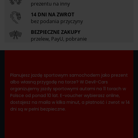
prezentu na inny
14 DNI NA ZWROT
bez podania przyczyny
BEZPIECZNE ZAKUPY
przelew, PayU, pobranie
Planujesz jazdę sportowym samochodem jako prezent
albo własną przygodę na torze? W Devil-Cars
organizujemy jazdy sportowymi autami na 11 torach w
Polsce od ponad 10 lat. E-voucher wybierasz online,
dostajesz na maila w kilka minut, a płatność i zwrot w 14
dni są w pełni bezpieczne.