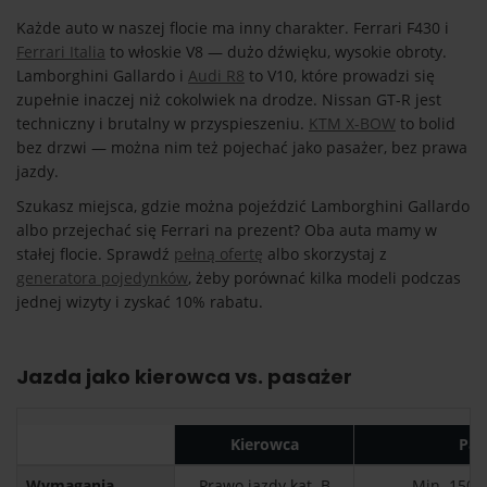
Każde auto w naszej flocie ma inny charakter. Ferrari F430 i
Ferrari Italia
to włoskie V8 — dużo dźwięku, wysokie obroty.
Lamborghini Gallardo i
Audi R8
to V10, które prowadzi się
zupełnie inaczej niż cokolwiek na drodze. Nissan GT-R jest
techniczny i brutalny w przyspieszeniu.
KTM X-BOW
to bolid
bez drzwi — można nim też pojechać jako pasażer, bez prawa
jazdy.
Szukasz miejsca, gdzie można pojeździć Lamborghini Gallardo
albo przejechać się Ferrari na prezent? Oba auta mamy w
stałej flocie. Sprawdź
pełną ofertę
albo skorzystaj z
generatora pojedynków
, żeby porównać kilka modeli podczas
jednej wizyty i zyskać 10% rabatu.
Jazda jako kierowca vs. pasażer
Kierowca
Pas
Wymagania
Prawo jazdy kat. B
Min. 150 