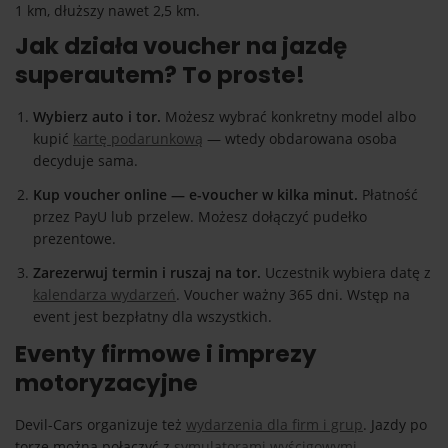
1 km, dłuższy nawet 2,5 km.
Jak działa voucher na jazdę
superautem? To proste!
Wybierz auto i tor.
Możesz wybrać konkretny model albo
kupić
kartę podarunkową
— wtedy obdarowana osoba
decyduje sama.
Kup voucher online — e-voucher w kilka minut.
Płatność
przez PayU lub przelew. Możesz dołączyć pudełko
prezentowe.
Zarezerwuj termin i ruszaj na tor.
Uczestnik wybiera datę z
kalendarza wydarzeń
. Voucher ważny 365 dni. Wstęp na
event jest bezpłatny dla wszystkich.
Eventy firmowe i imprezy
motoryzacyjne
Devil-Cars organizuje też
wydarzenia dla firm i grup
. Jazdy po
torze można połączyć z
symulatorami wyścigowymi
,