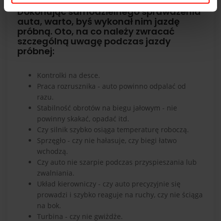
Dokonując samodzielnego sprawdzenia
auta, warto, byś wykonał nim jazdę
próbną. Oto, na co należy zwracać
szczególną uwagę podczas jazdy
próbnej:
Kontrolki na desce
.
Praca rozrusznika - auto powinno odpalać od
razu.
Stabilność obrotów na biegu jałowym - nie
powinny skakać, opadać itd.
Czy silnik szybko osiąga temperaturę roboczą.
Sprzęgło - czy nie hałasuje,
czy biegi łatwo
wchodzą
.
Czy auto nie szarpie podczas przyspieszania lub
zwalniania.
Układ kierowniczy - czy auto precyzyjnie się
prowadzi i szybko reaguje na ruchy, czy nie ściąga
na bok.
Turbina
- czy nie gwiżdże.