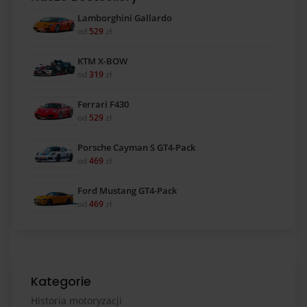
Lamborghini Gallardo
od
529
zł
KTM X-BOW
od
319
zł
Ferrari F430
od
529
zł
Porsche Cayman S GT4-Pack
od
469
zł
Ford Mustang GT4-Pack
od
469
zł
Kategorie
Historia motoryzacji