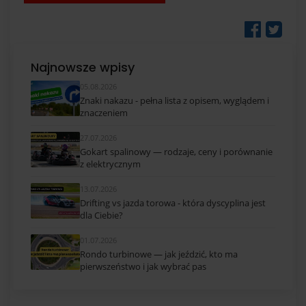
Najnowsze wpisy
05.08.2026
Znaki nakazu - pełna lista z opisem, wyglądem i
znaczeniem
27.07.2026
Gokart spalinowy — rodzaje, ceny i porównanie
z elektrycznym
13.07.2026
Drifting vs jazda torowa - która dyscyplina jest
dla Ciebie?
01.07.2026
Rondo turbinowe — jak jeździć, kto ma
pierwszeństwo i jak wybrać pas