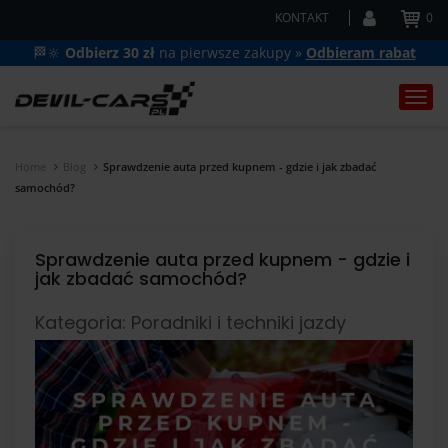
KONTAKT
0
🏁🔆
Odbierz 30 zł
na pierwsze zakupy »
Odbieram rabat
Togg
navi
Home
Blog
Sprawdzenie auta przed kupnem - gdzie i jak zbadać
samochód?
Sprawdzenie auta przed kupnem - gdzie i
jak zbadać samochód?
Kategoria: Poradniki i techniki jazdy