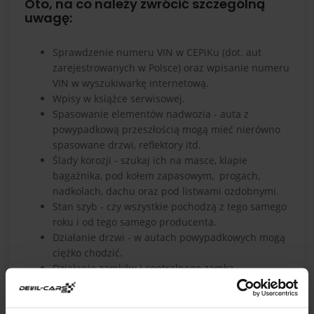
Oto, na co należy zwrócić szczególną
uwagę:
Sprawdzenie numeru VIN w CEPiKu (dot. aut
zarejestrowanych w Polsce) oraz wpisanie numeru
VIN w wyszukiwarkę internetową.
Wpisy w książce serwisowej.
Spasowanie elementów nadwozia - auta z
powypadkową przeszłością mogą mieć nierówno
spasowane drzwi, reflektory itd.
Ślady korozji - szukaj ich na masce, klapie
bagażnika, pod kołem zapasowym, progach,
nadkolach, dachu oraz pod listwami ozdobnymi.
Stan szyb - czy wszystkie pochodzą z tego samego
roku i od tego samego producenta.
Działanie drzwi - w autach powypadkowych mogą
ciężko chodzić.
Działanie zamków i centralnego zamka.
Działanie i stan lamp.
Stan opon.