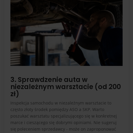
3. Sprawdzenie auta w
niezależnym warsztacie (od 200
zł)
Inspekcja samochodu w niezależnym warsztacie to
często złoty środek pomiędzy ASO a SKP. Warto
poszukać warsztatu specjalizującego się w konkretnej
marce i cieszącego się dobrymi opiniami. Nie sugeruj
się poleceniem sprzedawcy - może on zaproponować