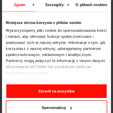
Grubość klocków i tarcz.
Zgoda
Szczegóły
O plikach cookies
Silnik - czy nie ma wycieków oleju, płynu
chłodniczego, czy wyposażenie jest kompletne,
stan paska wieloklinowego i rozrządu.
Sprawdzenie poziomu płynów eksploatacyjnych,
Niniejsza strona korzysta z plików cookie
czy pod korkiem wlewu oleju nie ma białego
Wykorzystujemy pliki cookie do spersonalizowania treści
nalotu.
i reklam, aby oferować funkcje społecznościowe i
Osłuchanie silnika - praca powinna być
analizować ruch w naszej witrynie. Informacje o tym, jak
równomierna, bez drgań, szumów, dzwonienia i
korzystasz z naszej witryny, udostępniamy partnerom
innych metalicznych odgłosów.
społecznościowym, reklamowym i analitycznym.
Barwa spalin - po uruchomieniu silnika powinna
Partnerzy mogą połączyć te informacje z innymi danymi
być bezbarwna, ewentualnie biała przy niskich
temperaturach
otrzymanymi od Ciebie lub uzyskanymi podczas
Zużycie elementów wnętrza - czy jest adekwatne
korzystania z ich usług.
do przebiegu - kierownica, gałka zmiany biegów,
boczki foteli, pedały itd.
Stan klimatyzacji - czy chłodzi już na biegu
Zezwól na wszystkie
jałowym.
Działanie wszystkich przełączników i guzików w
aucie.
Spersonalizuj