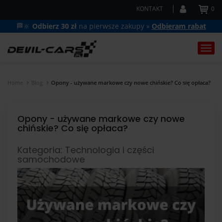
KONTAKT
0
🏁🔆
Odbierz 30 zł
na pierwsze zakupy »
Odbieram rabat
Togg
navi
Home
Blog
Opony - używane markowe czy nowe chińskie? Co się opłaca?
Opony - używane markowe czy nowe
chińskie? Co się opłaca?
Kategoria: Technologia i części
samochodowe