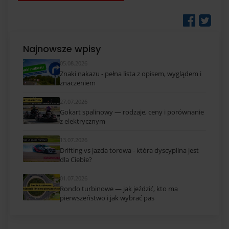
Najnowsze wpisy
05.08.2026
Znaki nakazu - pełna lista z opisem, wyglądem i
znaczeniem
27.07.2026
Gokart spalinowy — rodzaje, ceny i porównanie
z elektrycznym
13.07.2026
Drifting vs jazda torowa - która dyscyplina jest
dla Ciebie?
01.07.2026
Rondo turbinowe — jak jeździć, kto ma
pierwszeństwo i jak wybrać pas