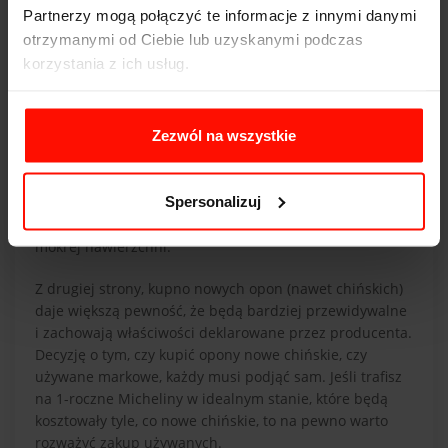
Partnerzy mogą połączyć te informacje z innymi danymi
otrzymanymi od Ciebie lub uzyskanymi podczas
korzystania z ich usług.
Zezwól na wszystkie
Opony chińskich producentów są często wykonane z
nieco gorszych mieszanek niż renomowanych
producentów. Mogą też wykazywać słabsze właściwości
Spersonalizuj
podczas hamowania i w testach przyczepności. Różnice
najbardziej widać w testach przeprowadzanych na
mokrej nawierzchni.
Z drugiej strony, kupno nowych opon (nawet chińskich)
daje większą pewność, że będą bardziej przewidywalne
i zachowają właściwości deklarowane przez producenta.
Decyzję o tym, czy kupić opony nowe chińskie, czy
używane markowe, każdy musi podjąć sam. Jeśli trafisz
na 1-roczne Micheliny w idealnym stanie, które będą
kosztowały tyle, co nowe chińskie, to na pewno warto
rozważyć zakup używanych.