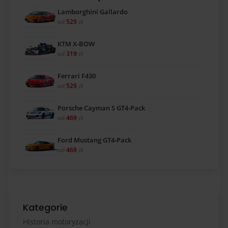
Lamborghini Gallardo
od
529
zł
KTM X-BOW
od
319
zł
Ferrari F430
od
529
zł
Porsche Cayman S GT4-Pack
od
469
zł
Ford Mustang GT4-Pack
od
469
zł
Kategorie
Historia motoryzacji