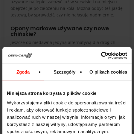
używane najlepiej założyć już w serwisie i na miejscu
obejrzeć je po założeniu na koła. Można odbyć też jazdę
testową, by sprawdzić, czy nie hałasują nadmiernie.
Opony markowe używane czy nowe
chińskie?
Jeszcze do niedawna jedyną alternatywą dla drogich,
markowych opon były opony używane lub
bieżnikowane. Obecnie na rynku pojawia się coraz
więcej tanich, chińskich producentów, którzy sprzedają
opony w cenach zbliżonych do markowych “używek”.
Zgoda
Szczegóły
O plikach cookies
Skoro więc nie ma dużej różnicy w cenie, to co wybrać?
Niniejsza strona korzysta z plików cookie
Wykorzystujemy pliki cookie do spersonalizowania treści
i reklam, aby oferować funkcje społecznościowe i
analizować ruch w naszej witrynie. Informacje o tym, jak
korzystasz z naszej witryny, udostępniamy partnerom
społecznościowym, reklamowym i analitycznym.