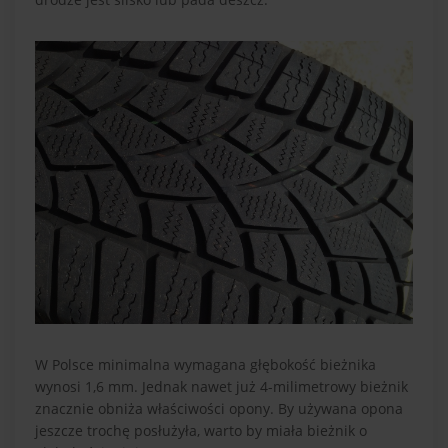
W Polsce minimalna wymagana głębokość bieżnika
wynosi 1,6 mm. Jednak nawet już 4-milimetrowy bieżnik
znacznie obniża właściwości opony. By używana opona
jeszcze trochę posłużyła, warto by miała bieżnik o