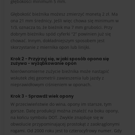
głębokości minimum 5 mm.
Głębokość bieżnika możesz zmierzyć monetą 2 zł. Ma
ona 21 mm średnicy. Jeśli więc chowa się minimum w
1/3, oznacza to, że bieżnik ma 7 mm grubości. Przy
dobrym bieżniku spód cyferki “2” powinien już się
chować. Innym, dokładniejszym sposobem jest
skorzystanie z miernika opon lub linijki.
Krok 2 - Przyjrzyj się, w jaki sposób opona się
zużywa - wyząbkowanie opon
Nierównomierne zużycie bieżnika może nastąpić
wskutek złej geometrii zawieszenia lub jazdy z
nieprawidłowym ciśnieniem w oponach.
Krok 3 - Sprawdź wiek opony
W przeciwieństwie do wina, opony im starsze, tym
gorsze. Datę produkcji można znaleźć na boku opony,
na końcu symbolu DOT. Zwykle znajduje się w
obwolucie przypominającej prostokąt z zaokrąglonymi
rogami. Od 2000 roku jest to czterocyfrowy numer. Gdy