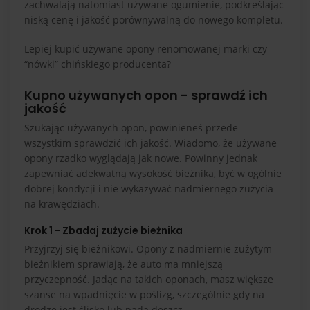
zachwalają natomiast używane ogumienie, podkreślając
niską cenę i jakość porównywalną do nowego kompletu.
Lepiej kupić używane opony renomowanej marki czy
“nówki” chińskiego producenta?
Kupno używanych opon - sprawdź ich
jakość
Szukając używanych opon, powinieneś przede
wszystkim sprawdzić ich jakość. Wiadomo, że używane
opony rzadko wyglądają jak nowe. Powinny jednak
zapewniać adekwatną wysokość bieżnika, być w ogólnie
dobrej kondycji i nie wykazywać nadmiernego zużycia
na krawędziach.
Krok 1 - Zbadaj zużycie bieżnika
Przyjrzyj się bieżnikowi. Opony z nadmiernie zużytym
bieżnikiem sprawiają, że auto ma mniejszą
przyczepność. Jadąc na takich oponach, masz większe
szanse na wpadnięcie w poślizg, szczególnie gdy na
drodze jest ślisko lub pada deszcz.