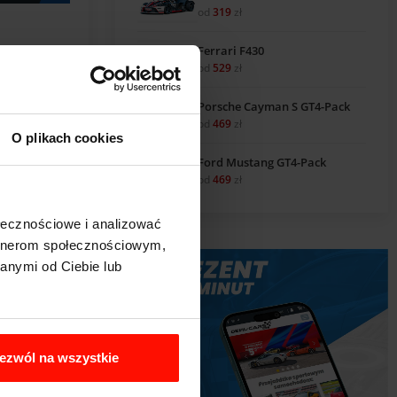
od
319
zł
Ferrari F430
od
529
zł
Porsche Cayman S GT4-Pack
od
469
zł
O plikach cookies
Ford Mustang GT4-Pack
od
469
zł
ery
ołecznościowe i analizować
artnerom społecznościowym,
anymi od Ciebie lub
obacz
ezwól na wszystkie