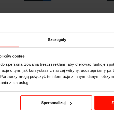
2025-03-05
Szczegóły
 plików cookie
preza – auto idealne
Aston Martin Valhalla:
a torze
Supersamochód nowej 
do spersonalizowania treści i reklam, aby oferować funkcje sp
pojawi się w 2025!
ormacje o tym, jak korzystasz z naszej witryny, udostępniamy p
zobacz
Partnerzy mogą połączyć te informacje z innymi danymi otrzym
z
nia z ich usług.
2024-10-03
Spersonalizuj
Z