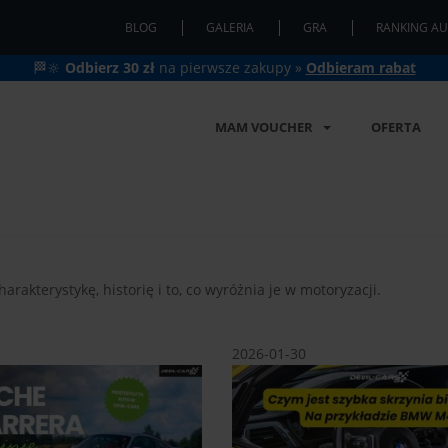
BLOG
GALERIA
GRA
RANKING AU
🏁🔆
Odbierz 30 zł
na pierwsze zakupy »
Odbieram rabat
MAM VOUCHER
OFERTA
kterystykę, historię i to, co wyróżnia je w motoryzacji.
2026-01-30