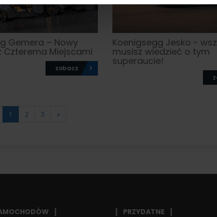
gg Gemera – Nowy
Koenigsegg Jesko - wsz
z Czterema Miejscami
musisz wiedzieć o tym
superaucie!
zobacz
z
1
2
3
»
SAMOCHODÓW
PRZYDATNE