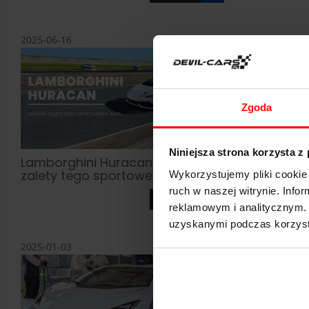
2025-06-16
2025-03-20
Zgoda
Niniejsza strona korzysta z
Lamborghini Huracan – główne
Subaru Im
zalety tego sportowego auta
do jazdy n
Wykorzystujemy pliki cookie 
ruch w naszej witrynie. Inf
zobacz
reklamowym i analitycznym. 
uzyskanymi podczas korzysta
2025-01-03
2024-12-10