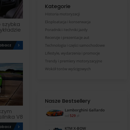
Kategorie
Historia motoryzacji
Eksploatacja i konserwacja
ę szybka
ykładzie
Poradniki i techniki jazdy
Recenzje i prezentacje aut
obacz
Technologia i części samochodowe
Lifestyle, wydarzenia i promocje
Trendy i premiery motoryzacyjne
Wokół torów wyścigowych
Nasze Bestsellery
Lamborghini Gallardo
 czym
od
529
zł
ilnika V8
obacz
KTM X-BOW