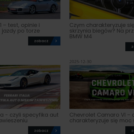
 – test, opinie i
Czym charakteryzuje si
 jazdy po torze
skrzynia biegów? Na prz
BMW M4
zobacz
z
2025-12-30
lia - czyli specyfika aut
Chevrolet Camaro VI –
awieszeniu
charakteryzuje się moc s
zobacz
z