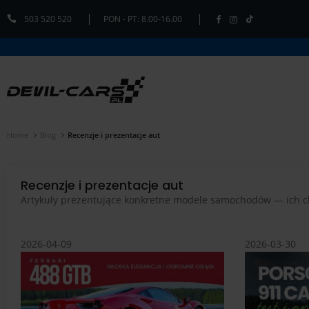
503 520 520
PON - PT: 8.00-16.00
Home
Blog
Recenzje i prezentacje aut
Recenzje i prezentacje aut
Artykuły prezentujące konkretne modele samochodów — ich chara
2026-04-09
2026-03-30