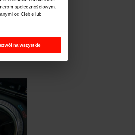
artnerom społecznościowym,
anymi od Ciebie lub
ezwól na wszystkie
ości. Dźwięk
napędowa.