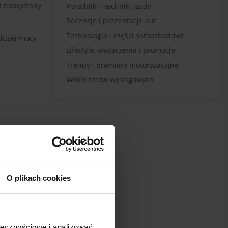
st napędzany
Poradniki i techniki jazdy
Recenzje i prezentacje aut
Technologia i części samochodowe
 dużej mocy
Lifestyle, wydarzenia i promocje
Trendy i premiery motoryzacyjne
Wokół torów wyścigowych
O plikach cookies
ołecznościowe i analizować