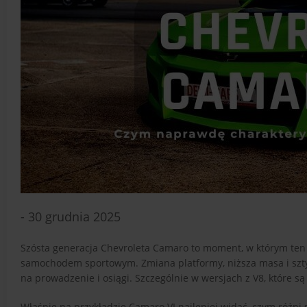
- 30 grudnia 2025
Szósta generacja Chevroleta Camaro to moment, w którym ten
samochodem sportowym. Zmiana platformy, niższa masa i sztywn
na prowadzenie i osiągi. Szczególnie w wersjach z V8, które są
Właśnie na przykładzie Camaro VI najlepiej widać, czym różni