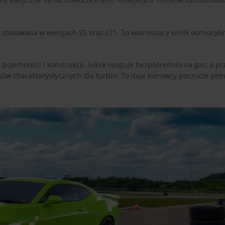
 stosowana w wersjach SS oraz LT1. To wolnossący silnik ośmiocyli
z pojemności i konstrukcji. Silnik reaguje bezpośrednio na gaz, a p
ów charakterystycznych dla turbin. To daje kierowcy poczucie pełne