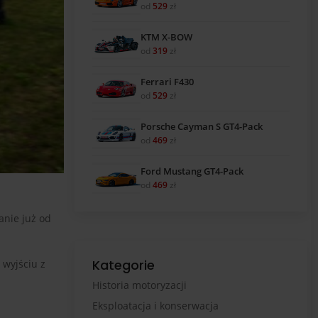
od
529
zł
KTM X-BOW
od
319
zł
Ferrari F430
od
529
zł
Porsche Cayman S GT4-Pack
od
469
zł
Ford Mustang GT4-Pack
od
469
zł
nie już od
Kategorie
 wyjściu z
Historia motoryzacji
Eksploatacja i konserwacja