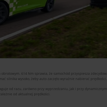
 obrotowym. 614 Nm sprawia, że samochód przyspiesza zdecydowa
mać silnika wysoko, żeby auto zaczęło wyraźnie nabierać prędkości.
aguje od razu, zarówno przy wyprzedzaniu, jak i przy dynamicznym
zależnie od aktualnej prędkości.