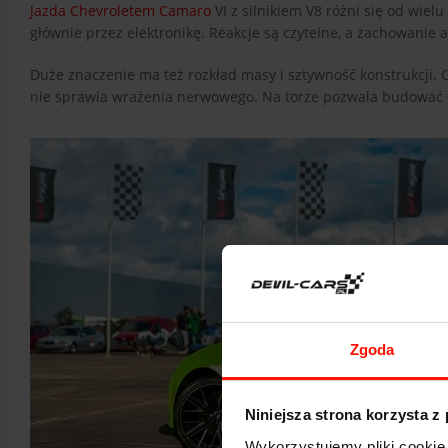
Jazda Chevroletem Camaro
VI z silnikiem V8 różni się od wie
głównie przez elektronikę. Reakcje są czytelne, a zachowanie 
Duże znaczenie ma też rozkład masy i sztywność konstrukcji. 
nie sprawia wrażenia nerwowego. Na torze pozwala budować prę
Zgoda
Niniejsza strona korzysta z
Wykorzystujemy pliki cookie 