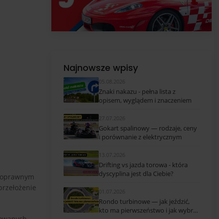
Najnowsze wpisy
05.08.2026
Znaki nakazu - pełna lista z
opisem, wyglądem i znaczeniem
27.07.2026
Gokart spalinowy — rodzaje, ceny
i porównanie z elektrycznym
13.07.2026
Drifting vs jazda torowa - która
dyscyplina jest dla Ciebie?
łnoprawnym
przełożenie
01.07.2026
Rondo turbinowe — jak jeździć,
kto ma pierwszeństwo i jak wybrać
dowanych.