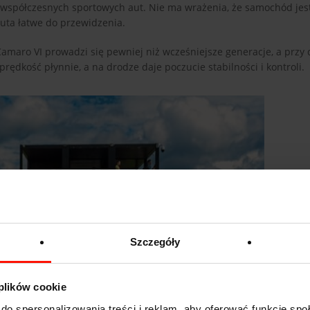
lu współczesnych sportowych aut. Nie ma wrażenia, że samochód je
auta łatwe do przewidzenia.
Camaro VI prowadzi się pewniej niż wcześniejsze generacje, a przy
dkość płynnie, a na drodze daje poczucie stabilności i kontroli.
Szczegóły
 plików cookie
do spersonalizowania treści i reklam, aby oferować funkcje sp