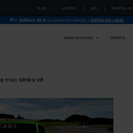
BLOG
GALERIA
GRA
RANKING AU
🏁🔆
Odbierz 30 zł
na pierwsze zakupy »
Odbieram rabat
MAM VOUCHER
OFERTA
ę moc silnika V8