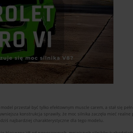
 model przestał być tylko efektownym muscle carem, a stał się pe
iejsza konstrukcja sprawiły, że moc silnika zaczęła mieć realne 
 dziś najbardziej charakterystyczne dla tego modelu.
 się klasyczne V8 od nowoczesnych, mniejszych silników turbodoła