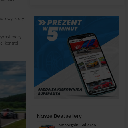
pas
ndrowy, który
rzyrost mocy
j kontroli
Nasze Bestsellery
Lamborghini Gallardo