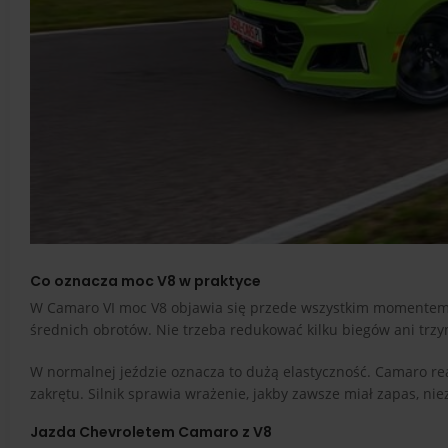
Co oznacza moc V8 w praktyce
W Camaro VI moc V8 objawia się przede wszystkim momentem
średnich obrotów. Nie trzeba redukować kilku biegów ani trzy
W normalnej jeździe oznacza to dużą elastyczność. Camaro re
zakrętu. Silnik sprawia wrażenie, jakby zawsze miał zapas, nie
Jazda Chevroletem Camaro z V8