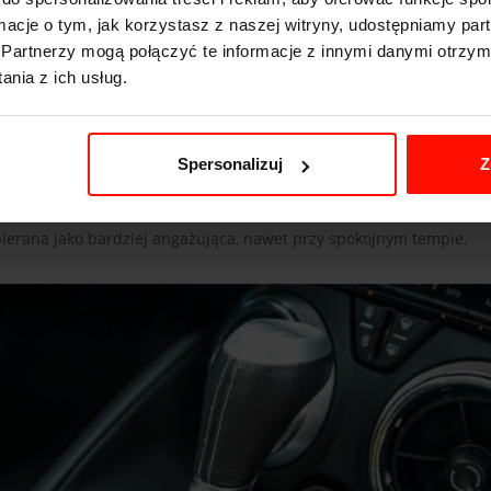
ormacje o tym, jak korzystasz z naszej witryny, udostępniamy p
Partnerzy mogą połączyć te informacje z innymi danymi otrzym
nia z ich usług.
Spersonalizuj
Z
tem. Wynika bezpośrednio z pracy ośmiu cylindrów i dużej pojemn
erowcy naturalną informację zwrotną o tym, jak pracuje jednostka 
bierana jako bardziej angażująca, nawet przy spokojnym tempie.