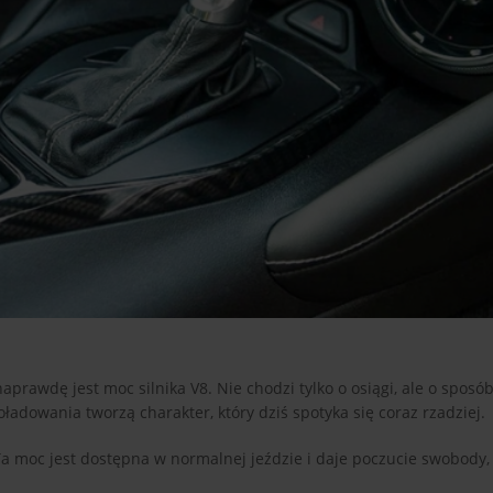
prawdę jest moc silnika V8. Nie chodzi tylko o osiągi, ale o sposób
adowania tworzą charakter, który dziś spotyka się coraz rzadziej.
Ta moc jest dostępna w normalnej jeździe i daje poczucie swobody,