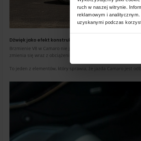
ruch w naszej witrynie. Inf
reklamowym i analitycznym. 
uzyskanymi podczas korzysta
Dźwięk jako efekt konstrukcji
Brzmienie V8 w Camaro nie jest dodatkiem ani sztucznym efek
zmienia się wraz z obciążeniem silnika i obrotami, co daje ki
To jeden z elementów, który sprawia, że jazda Camaro jest od