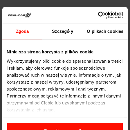
Zgoda
Szczegóły
O plikach cookies
Gadżet motoryzacyjny
Gadżet motoryzacyjny
Niebieska kominiarka
Różowa kominiarka
Niniejsza strona korzysta z plików cookie
pod kask
pod kask
Wykorzystujemy pliki cookie do spersonalizowania treści
i reklam, aby oferować funkcje społecznościowe i
15
15
zł
zł
analizować ruch w naszej witrynie. Informacje o tym, jak
korzystasz z naszej witryny, udostępniamy partnerom
społecznościowym, reklamowym i analitycznym.
Partnerzy mogą połączyć te informacje z innymi danymi
otrzymanymi od Ciebie lub uzyskanymi podczas
korzystania z ich usług.
Gadżet motoryzacyjny
Gadżet motoryzacyjny