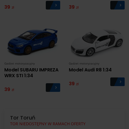
39
39
zł
zł
Gadżet motoryzacyjny
Gadżet motoryzacyjny
Model SUBARU IMPREZA
Model Audi R8 1:34
WRX STI 1:34
39
zł
39
zł
Tor Toruń
TOR NIEDOSTĘPNY W RAMACH OFERTY