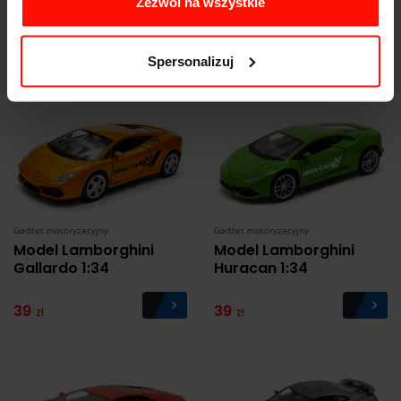
Zezwól na wszystkie
Smycz Devilcars.pl #1
Smycz Devilcars.pl #2
5
5
zł
zł
Spersonalizuj
Gadżet motoryzacyjny
Gadżet motoryzacyjny
Model Lamborghini
Model Lamborghini
Gallardo 1:34
Huracan 1:34
39
39
zł
zł