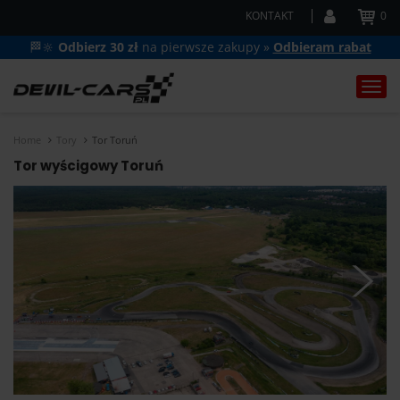
KONTAKT
0
🏁🔆
Odbierz 30 zł
na pierwsze zakupy »
Odbieram rabat
Togg
navi
Home
Tory
Tor Toruń
Tor wyścigowy Toruń