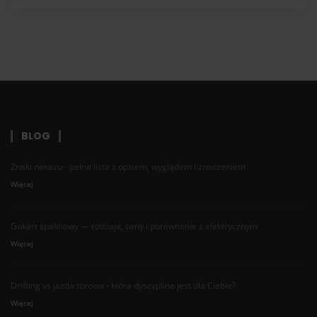
BLOG
Znaki nakazu - pełna lista z opisem, wyglądem i znaczeniem
Więcej
Gokart spalinowy — rodzaje, ceny i porównanie z elektrycznym
Więcej
Drifting vs jazda torowa - która dyscyplina jest dla Ciebie?
Więcej