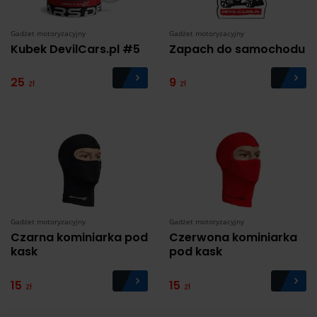
Gadżet motoryzacyjny
Gadżet motoryzacyjny
Kubek DevilCars.pl #5
Zapach do samochodu
25
9
zł
zł
Gadżet motoryzacyjny
Gadżet motoryzacyjny
Czarna kominiarka pod
Czerwona kominiarka
kask
pod kask
15
15
zł
zł