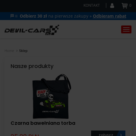
KONTAKT
0
🏁🔆
Odbierz 30 zł
na pierwsze zakupy »
Odbieram rabat
Togg
navi
Home
Sklep
Nasze produkty
Czarna bawełniana torba
zobacz