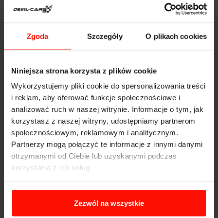
Model Lamborghini Gallardo 1:34
Zgoda
Szczegóły
O plikach cookies
39.00 PLN
zobacz
Niniejsza strona korzysta z plików cookie
Wykorzystujemy pliki cookie do spersonalizowania treści
i reklam, aby oferować funkcje społecznościowe i
analizować ruch w naszej witrynie. Informacje o tym, jak
korzystasz z naszej witryny, udostępniamy partnerom
społecznościowym, reklamowym i analitycznym.
Partnerzy mogą połączyć te informacje z innymi danymi
Model Lamborghini Huracan 1:34
otrzymanymi od Ciebie lub uzyskanymi podczas
korzystania z ich usług.
39.00 PLN
zobacz
Zezwól na wszystkie