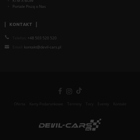
KTM X-BOW
Portale Piszą o Nas
KONTAKT
Telefon:
+48 503 520 520
Email:
kontakt@devil-cars.pl
Oferta
Karty Podarunkowe
Terminy
Tory
Eventy
Kontakt