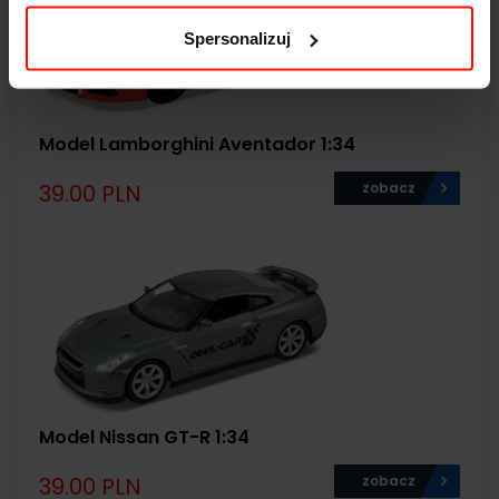
Spersonalizuj
Model Lamborghini Aventador 1:34
39.00 PLN
zobacz
Model Nissan GT-R 1:34
39.00 PLN
zobacz