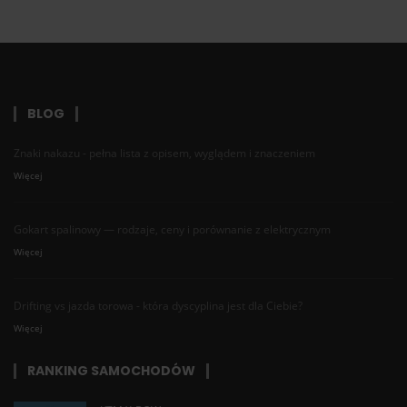
BLOG
Znaki nakazu - pełna lista z opisem, wyglądem i znaczeniem
Więcej
Gokart spalinowy — rodzaje, ceny i porównanie z elektrycznym
Więcej
Drifting vs jazda torowa - która dyscyplina jest dla Ciebie?
Więcej
RANKING SAMOCHODÓW