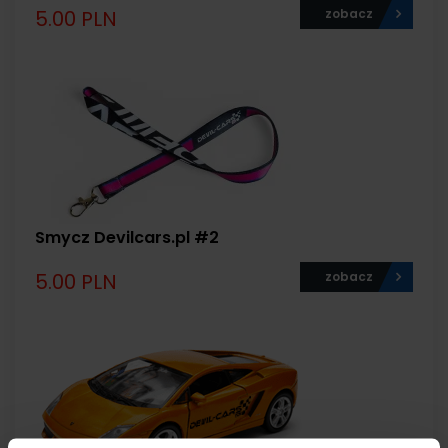
5.00 PLN
zobacz
Smycz Devilcars.pl #2
5.00 PLN
zobacz