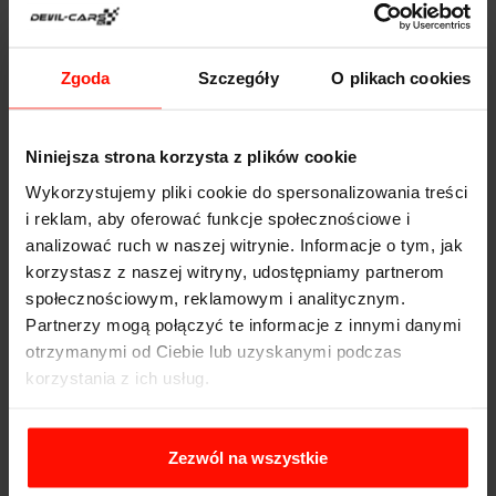
Wnętrze, komfort i pakowność - Bugatti Chiron
Zgoda
Szczegóły
O plikach cookies
Wnętrze Chirona zostało wykonane z najlepszej jakości
materiałów, co jest zrozumiałe przy samochodzie za
taką cenę. Elementów w środku jest niewiele, lecz każdy
Niniejsza strona korzysta z plików cookie
z nich dopracowano w każdym detalu. Jadąc na
wycieczkę, lepiej dużo ze sobą nie brać. Tzw. bagażnik
Wykorzystujemy pliki cookie do spersonalizowania treści
Chirona ma pojemność 56 litrów.
i reklam, aby oferować funkcje społecznościowe i
analizować ruch w naszej witrynie. Informacje o tym, jak
W Chironie próżno szukać takich udogodnień jak ekran
korzystasz z naszej witryny, udostępniamy partnerom
dotykowy, Apple CarPlay, ani im podobnych. Na plus
społecznościowym, reklamowym i analitycznym.
należy jednak wspomnieć o niesamowitym nagłośnieniu
Partnerzy mogą połączyć te informacje z innymi danymi
- 4 głośniki, w których membrany wykonano z użyciem
otrzymanymi od Ciebie lub uzyskanymi podczas
1-karatowego diamentu.
korzystania z ich usług.
Zezwól na wszystkie