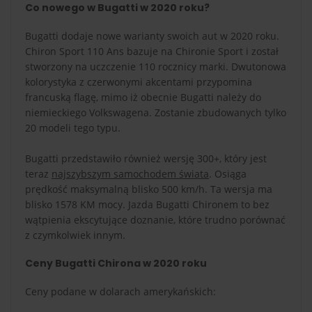
Co nowego w Bugatti w 2020 roku?
Bugatti dodaje nowe warianty swoich aut w 2020 roku.
Chiron Sport 110 Ans bazuje na Chironie Sport i został
stworzony na uczczenie 110 rocznicy marki. Dwutonowa
kolorystyka z czerwonymi akcentami przypomina
francuską flagę, mimo iż obecnie Bugatti należy do
niemieckiego Volkswagena. Zostanie zbudowanych tylko
20 modeli tego typu.
Bugatti przedstawiło również wersję 300+, który jest
teraz
najszybszym samochodem świata
. Osiąga
prędkość maksymalną blisko 500 km/h. Ta wersja ma
blisko 1578 KM mocy. Jazda Bugatti Chironem to bez
wątpienia ekscytujące doznanie, które trudno porównać
z czymkolwiek innym.
Ceny Bugatti Chirona w 2020 roku
Ceny podane w dolarach amerykańskich: