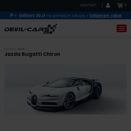
KONTAKT
0
🏁🔆
Odbierz 30 zł
na pierwsze zakupy »
Odbieram rabat
Togg
navi
Home
Auto
Jazda Bugatti Chiron