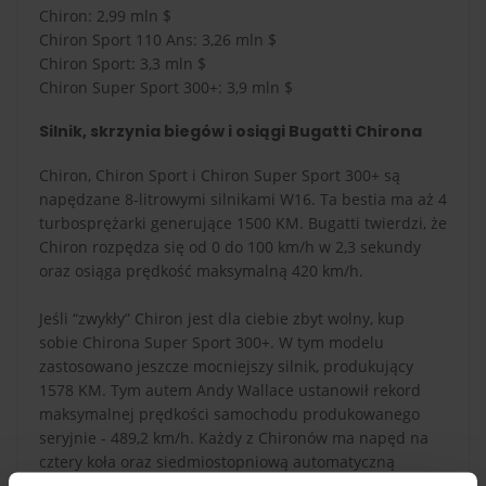
Chiron: 2,99 mln $
Chiron Sport 110 Ans: 3,26 mln $
Chiron Sport: 3,3 mln $
Chiron Super Sport 300+: 3,9 mln $
Silnik, skrzynia biegów i osiągi Bugatti Chirona
Chiron, Chiron Sport i Chiron Super Sport 300+ są
napędzane 8-litrowymi silnikami W16. Ta bestia ma aż 4
turbosprężarki generujące 1500 KM. Bugatti twierdzi, że
Chiron rozpędza się od 0 do 100 km/h w 2,3 sekundy
oraz osiąga prędkość maksymalną 420 km/h.
Jeśli “zwykły” Chiron jest dla ciebie zbyt wolny, kup
sobie Chirona Super Sport 300+. W tym modelu
zastosowano jeszcze mocniejszy silnik, produkujący
1578 KM. Tym autem Andy Wallace ustanowił rekord
maksymalnej prędkości samochodu produkowanego
seryjnie - 489,2 km/h. Każdy z Chironów ma napęd na
cztery koła oraz siedmiostopniową automatyczną
skrzynię biegów.