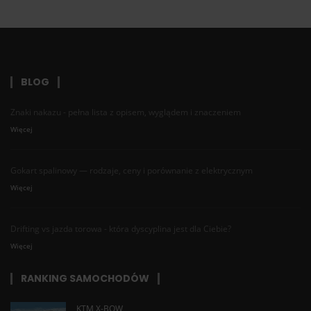
BLOG
Znaki nakazu - pełna lista z opisem, wyglądem i znaczeniem
Więcej
Gokart spalinowy — rodzaje, ceny i porównanie z elektrycznym
Więcej
Drifting vs jazda torowa - która dyscyplina jest dla Ciebie?
Więcej
RANKING SAMOCHODÓW
KTM X-BOW