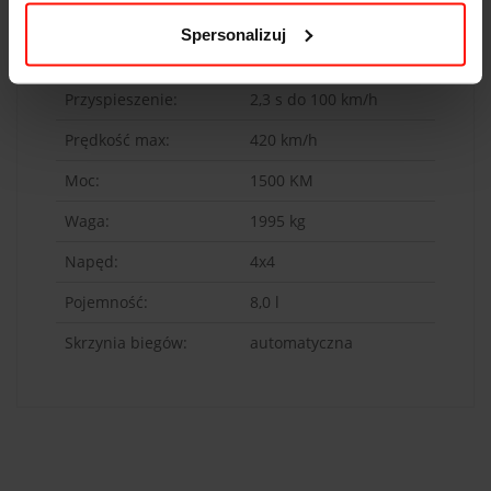
DANE TECHNICZNE
Spersonalizuj
Bugatti Chiron
Przyspieszenie:
2,3
s do 100 km/h
Prędkość max:
420
km/h
Moc:
1500
KM
Waga:
1995
kg
Napęd:
4x4
Pojemność:
8,0 l
Skrzynia biegów:
automatyczna