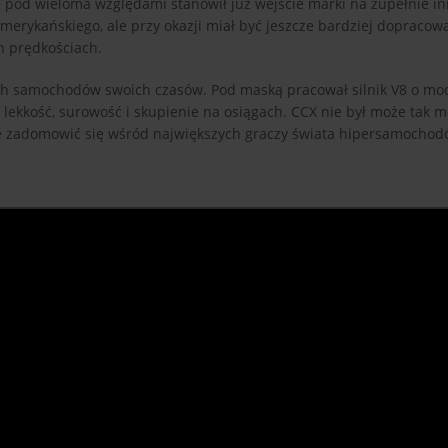
 pod wieloma względami stanowił już wejście marki na zupełnie i
erykańskiego, ale przy okazji miał być jeszcze bardziej dopracow
h prędkościach.
zych samochodów swoich czasów. Pod maską pracował silnik V8 o m
 lekkość, surowość i skupienie na osiągach. CCX nie był może tak m
re zadomowić się wśród największych graczy świata hipersamochod