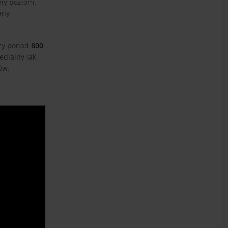
nny poziom.
any
ocy ponad
800
edialny jak
ów.