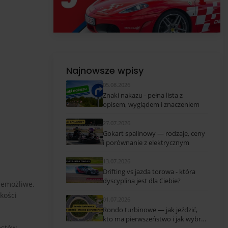
Najnowsze wpisy
05.08.2026
Znaki nakazu - pełna lista z
opisem, wyglądem i znaczeniem
27.07.2026
Gokart spalinowy — rodzaje, ceny
i porównanie z elektrycznym
13.07.2026
Drifting vs jazda torowa - która
dyscyplina jest dla Ciebie?
iemożliwe.
kości
01.07.2026
Rondo turbinowe — jak jeździć,
kto ma pierwszeństwo i jak wybrać
estów.