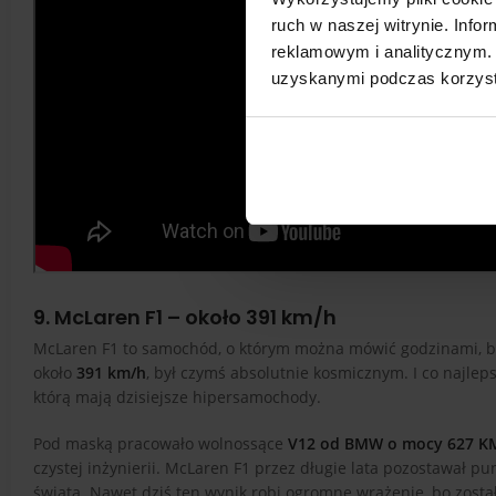
ruch w naszej witrynie. Inf
reklamowym i analitycznym. 
uzyskanymi podczas korzysta
9. McLaren F1 – około 391 km/h
McLaren F1 to samochód, o którym można mówić godzinami, bo 
około
391 km/h
, był czymś absolutnie kosmicznym. I co najleps
którą mają dzisiejsze hipersamochody.
Pod maską pracowało wolnossące
V12 od BMW o mocy 627 K
czystej inżynierii. McLaren F1 przez długie lata pozostawał p
świata. Nawet dziś ten wynik robi ogromne wrażenie, bo został