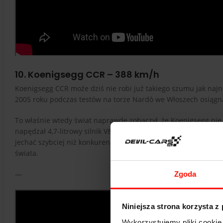
10. Koenigsegg CCR – 388 km/h
Koenigsegg CCR może dziś nie robi już takiego szumu jak na
2005 roku podczas testów na torze Nardò we Włoszech osiągn
To właśnie wtedy świat naprawdę zobaczył, że Koenigsegg nie j
napędzał 4,7-litrowy silnik V8 z kompresorem o mocy przekrac
jechać szybciej niż konkurencja. To jeden z modeli, który p
świata.
—
Zgoda
Niniejsza strona korzysta z
Wykorzystujemy pliki cookie 