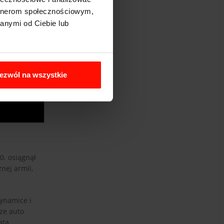
artnerom społecznościowym,
anymi od Ciebie lub
ezwól na wszystkie
0. osiągnął
znej armii,
dynamice i
sze auto
ata.