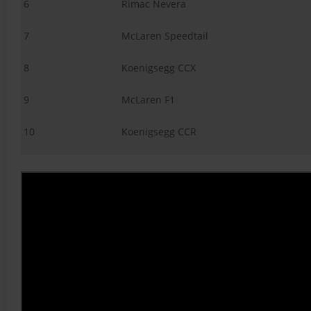
6
Rimac Nevera
7
McLaren Speedtail
8
Koenigsegg CCX
9
McLaren F1
10
Koenigsegg CCR