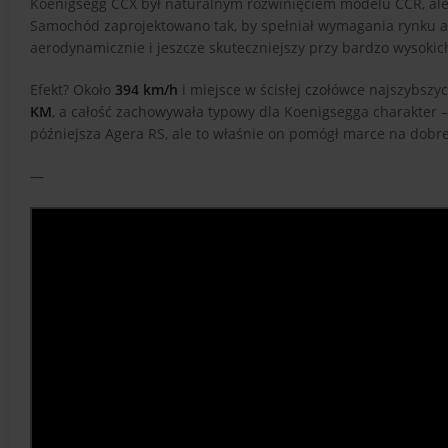
Koenigsegg CCX był naturalnym rozwinięciem modelu CCR, ale
Samochód zaprojektowano tak, by spełniał wymagania rynku am
aerodynamicznie i jeszcze skuteczniejszy przy bardzo wysokic
Efekt? Około
394 km/h
i miejsce w ścisłej czołówce najszybs
KM
, a całość zachowywała typowy dla Koenigsegga charakter –
późniejsza Agera RS, ale to właśnie on pomógł marce na dob
—