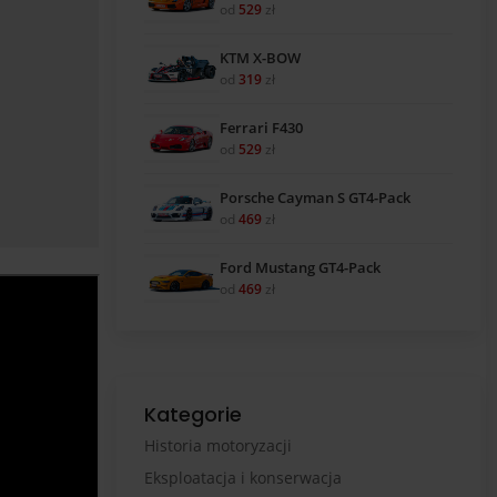
od
529
zł
KTM X-BOW
od
319
zł
Ferrari F430
od
529
zł
Porsche Cayman S GT4-Pack
od
469
zł
Ford Mustang GT4-Pack
od
469
zł
Kategorie
Historia motoryzacji
Eksploatacja i konserwacja