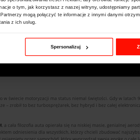
ormacje o tym, jak korzystasz z naszej witryny, udostępniamy p
Partnerzy mogą połączyć te informacje z innymi danymi otrzym
nia z ich usług.
Spersonalizuj
Z
w świecie motoryzacji ma status niemal świętości. Gdy w latach 9
ze – zrobił to bez turbosprężarek, bez hybryd i bez całej elektronic
M
, a cała filozofia auta opierała się na niskiej masie, genialnej aero
unktem odniesienia dla wszystkich, którzy chcieli zbudować najszyb
 osiągnięty przez samochód, który wyprzedzał swoją epokę o całe l