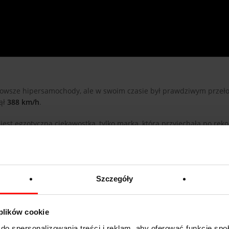
jnowsze hipersamochody, ale w swoim czasie był prawdziwym prze
ął
388 km/h
.
est egzotyczną ciekawostką, tylko marką, która przyjechała po rek
zającej
800 KM
. Auto było lekkie, brutalnie szybkie i stworzone z j
omógł marce Koenigsegg na dobre zaistnieć w świecie najszybszych
Szczegóły
 plików cookie
do spersonalizowania treści i reklam, aby oferować funkcje sp