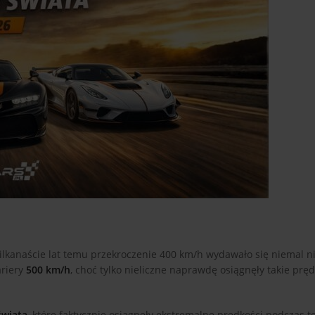
lkanaście lat temu przekroczenie 400 km/h wydawało się niemal n
ariery
500 km/h
, choć tylko nieliczne naprawdę osiągnęły takie pręd
świata
, które faktycznie osiągnęły ekstremalne prędkości podczas t