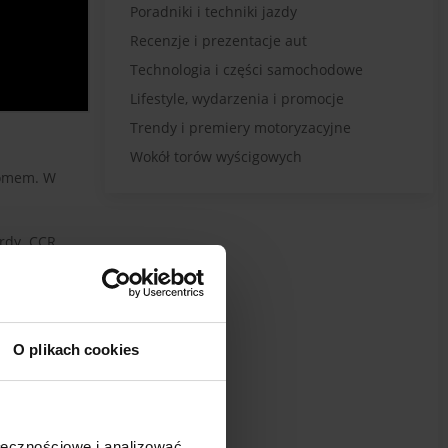
Poradniki i techniki jazdy
Recenzje i prezentacje aut
Technologia i części samochodowe
Lifestyle, wydarzenia i promocje
Trendy i premiery motoryzacyjne
Wokół torów wyścigowych
łomem. W
ordy. CCR
ednym celem -
 samochodów
O plikach cookies
ołecznościowe i analizować