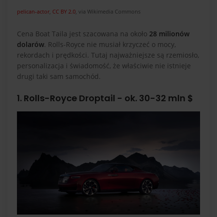
pelican-actor
,
CC BY 2.0
, via Wikimedia Commons
Cena Boat Taila jest szacowana na około
28 milionów
dolarów
. Rolls-Royce nie musiał krzyczeć o mocy,
rekordach i prędkości. Tutaj najważniejsze są rzemiosło,
personalizacja i świadomość, że właściwie nie istnieje
drugi taki sam samochód.
1. Rolls-Royce Droptail - ok. 30-32 mln $