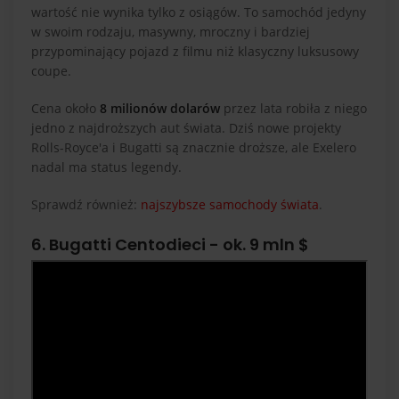
wartość nie wynika tylko z osiągów. To samochód jedyny
w swoim rodzaju, masywny, mroczny i bardziej
przypominający pojazd z filmu niż klasyczny luksusowy
coupe.
Cena około
8 milionów dolarów
przez lata robiła z niego
jedno z najdroższych aut świata. Dziś nowe projekty
Rolls-Royce'a i Bugatti są znacznie droższe, ale Exelero
nadal ma status legendy.
Sprawdź również:
najszybsze samochody świata
.
6. Bugatti Centodieci - ok. 9 mln $