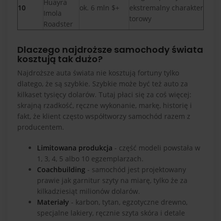
Huayra
10
ok. 6 mln $+
ekstremalny charakter
Imola
torowy
Roadster
Dlaczego najdroższe samochody świata
kosztują tak dużo?
Najdroższe auta świata nie kosztują fortuny tylko
dlatego, że są szybkie. Szybkie może być też auto za
kilkaset tysięcy dolarów. Tutaj płaci się za coś więcej:
skrajną rzadkość, ręczne wykonanie, markę, historię i
fakt, że klient często współtworzy samochód razem z
producentem.
Limitowana produkcja
- część modeli powstała w
1, 3, 4, 5 albo 10 egzemplarzach.
Coachbuilding
- samochód jest projektowany
prawie jak garnitur szyty na miarę, tylko że za
kilkadziesiąt milionów dolarów.
Materiały
- karbon, tytan, egzotyczne drewno,
specjalne lakiery, ręcznie szyta skóra i detale