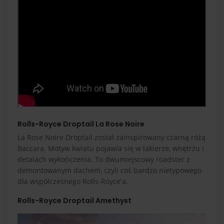
Rolls-Royce Droptail La Rose Noire
La Rose Noire Droptail został zainspirowany czarną różą
Baccara. Motyw kwiatu pojawia się w lakierze, wnętrzu i
detalach wykończenia. To dwumiejscowy roadster z
demontowanym dachem, czyli coś bardzo nietypowego
dla współczesnego Rolls-Royce'a.
Rolls-Royce Droptail Amethyst