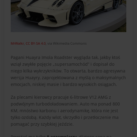
MrWalkr
,
CC BY-SA 4.0
, via Wikimedia Commons
Pagani Huayra Imola Roadster wygląda tak, jakby ktoś
wziął zwykłe pojęcie „supersamochód” i dopisał do
niego kilka wykrzykników. To otwarta, bardzo agresywna
wersja Huayry, zaprojektowana z myślą o maksymalnych
emocjach, niskiej masie i bardzo wysokich osiągach.
Za plecami kierowcy pracuje 6-litrowe V12 AMG z
podwójnym turbodoładowaniem. Auto ma ponad 800
KM, mnóstwo karbonu i aerodynamikę, która nie jest
tylko ozdobą. Każdy wlot, skrzydło i przetłoczenie ma
pomagać przy szybkiej jeździe.
Powstać ma tylko
8 egzemplarzy
, dlatego cena na