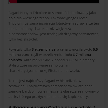
Pagani Huayra Tricolore to samochód zbudowany jako
hołd dla włoskiego zespołu akrobacyjnego Frecce
Tricolori. Już sama inspiracja lotnictwem sprawia, że ten
model ma inny charakter niż większość
hipersamochodów. Jest trochę jak drogowy odrzutowiec,
tylko bez skrzydeł.
Powstały tylko
3 egzemplarze
, a cena wynosiła około
5,5
miliona euro
, czyli w przeliczeniu około
6,7 miliona
dolarów
. Auto ma V12 AMG, ponad 800 KM, elementy
stylistyczne inspirowane samolotami i
charakterystyczną rurkę Pitota na nadwoziu.
To nie jest najdroższy Pagani w historii, ale w
zestawieniu najdroższych samochodów świata nadal
zajmuje bardzo mocne miejsce. Zwłaszcza że mówimy o
aucie, którego praktycznie nie da się kupić z ulicy.
8. Pagani Huayra Codalunga - od ok. 7