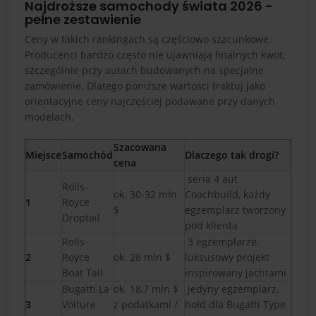
Najdroższe samochody świata 2026 -
pełne zestawienie
Ceny w takich rankingach są częściowo szacunkowe.
Producenci bardzo często nie ujawniają finalnych kwot,
szczególnie przy autach budowanych na specjalne
zamówienie. Dlatego poniższe wartości traktuj jako
orientacyjne ceny najczęściej podawane przy danych
modelach.
Szacowana
Miejsce
Samochód
Dlaczego tak drogi?
cena
seria 4 aut
Rolls-
ok. 30-32 mln
Coachbuild, każdy
1
Royce
$
egzemplarz tworzony
Droptail
pod klienta
Rolls-
3 egzemplarze,
2
Royce
ok. 28 mln $
luksusowy projekt
Boat Tail
inspirowany jachtami
Bugatti La
ok. 18,7 mln $
jedyny egzemplarz,
3
Voiture
z podatkami /
hołd dla Bugatti Type