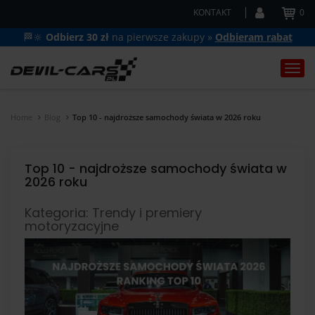
KONTAKT
0
🏁🔆
Odbierz 30 zł
na pierwsze zakupy »
Odbieram rabat
Togg
navi
Home
Blog
Top 10 - najdroższe samochody świata w 2026 roku
Top 10 - najdroższe samochody świata w
2026 roku
Kategoria: Trendy i premiery
motoryzacyjne