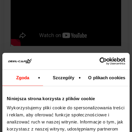
Bugatti Centodieci powstało jako hołd dla legendarnego
EB110. To ważny model w historii marki, bo przypomina
czasy, gdy Bugatti wracało do świata hipersamochodów
jeszcze przed epoką Veyrona i Chirona.
Zgoda
Szczegóły
O plikach cookies
Centodieci bazuje na współczesnej technologii Bugatti,
ale stylistycznie nawiązuje do lat 90. Ma silnik W16,
Niniejsza strona korzysta z plików cookie
około
1600 KM
i osiągi, które nadal brzmią absurdalnie:
Wykorzystujemy pliki cookie do spersonalizowania treści
0-100 km/h w około 2,4 sekundy i prędkość maksymalną
i reklam, aby oferować funkcje społecznościowe i
ograniczoną elektronicznie do 380 km/h.
analizować ruch w naszej witrynie. Informacje o tym, jak
Powstało tylko
10 egzemplarzy
, a cena oscylowała wokół
korzystasz z naszej witryny, udostępniamy partnerom