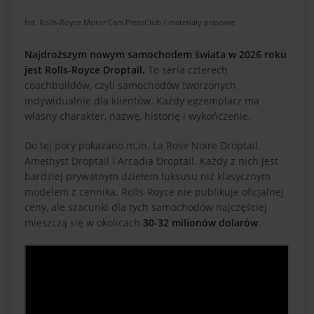
fot. Rolls-Royce Motor Cars PressClub / materiały prasowe
Najdroższym nowym samochodem świata w 2026 roku
jest Rolls-Royce Droptail.
To seria czterech
coachbuildów, czyli samochodów tworzonych
indywidualnie dla klientów. Każdy egzemplarz ma
własny charakter, nazwę, historię i wykończenie.
Do tej pory pokazano m.in. La Rose Noire Droptail,
Amethyst Droptail i Arcadia Droptail. Każdy z nich jest
bardziej prywatnym dziełem luksusu niż klasycznym
modelem z cennika. Rolls-Royce nie publikuje oficjalnej
ceny, ale szacunki dla tych samochodów najczęściej
mieszczą się w okolicach
30-32 milionów dolarów
.