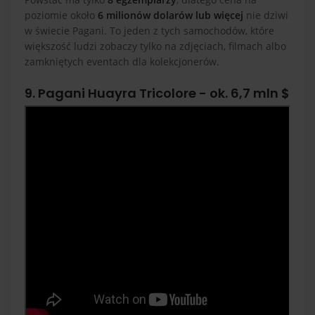
poziomie około
6 milionów dolarów lub więcej
nie dziwi
w świecie Pagani. To jeden z tych samochodów, które
większość ludzi zobaczy tylko na zdjęciach, filmach albo
zamkniętych eventach dla kolekcjonerów.
9. Pagani Huayra Tricolore - ok. 6,7 mln $