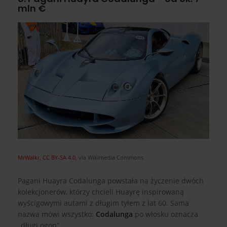
mln €
MrWalkr
,
CC BY-SA 4.0
, via Wikimedia Commons
Pagani Huayra Codalunga powstała na życzenie dwóch
kolekcjonerów, którzy chcieli Huayrę inspirowaną
wyścigowymi autami z długim tyłem z lat 60. Sama
nazwa mówi wszystko:
Codalunga
po włosku oznacza
„długi ogon”.