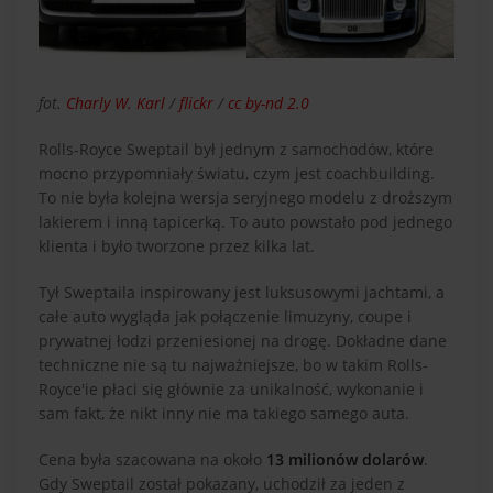
fot.
Charly W. Karl
/
flickr
/
cc by-nd 2.0
Rolls-Royce Sweptail był jednym z samochodów, które
mocno przypomniały światu, czym jest coachbuilding.
To nie była kolejna wersja seryjnego modelu z droższym
lakierem i inną tapicerką. To auto powstało pod jednego
klienta i było tworzone przez kilka lat.
Tył Sweptaila inspirowany jest luksusowymi jachtami, a
całe auto wygląda jak połączenie limuzyny, coupe i
prywatnej łodzi przeniesionej na drogę. Dokładne dane
techniczne nie są tu najważniejsze, bo w takim Rolls-
Royce'ie płaci się głównie za unikalność, wykonanie i
sam fakt, że nikt inny nie ma takiego samego auta.
Cena była szacowana na około
13 milionów dolarów
.
Gdy Sweptail został pokazany, uchodził za jeden z