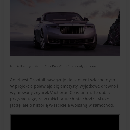
fot. Rolls-Royce Motor Cars PressClub / materiały prasowe
Amethyst Droptail nawiązuje do kamieni szlachetnych.
W projekcie pojawiają się ametysty, wyjątkowe drewno i
wyjmowany zegarek Vacheron Constantin. To dobry
przykład tego, że w takich autach nie chodzi tylko o
jazdę, ale o historię właściciela wpisaną w samochód.