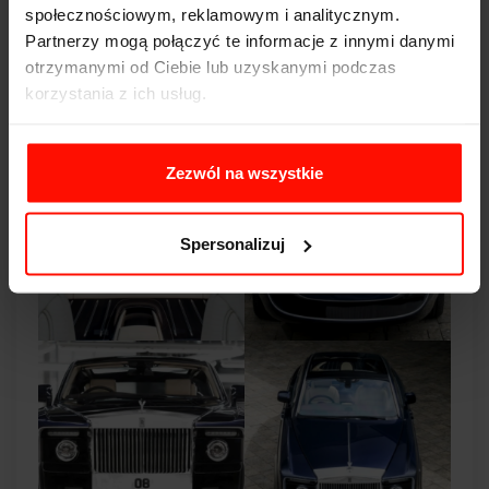
9 milionów dolarów
. To auto dla klientów, którzy nie
społecznościowym, reklamowym i analitycznym.
chcieli po prostu kolejnego Chirona, tylko coś znacznie
Partnerzy mogą połączyć te informacje z innymi danymi
rzadszego.
otrzymanymi od Ciebie lub uzyskanymi podczas
korzystania z ich usług.
5. Rolls-Royce Sweptail - ok. 13 mln $
Zezwól na wszystkie
Spersonalizuj