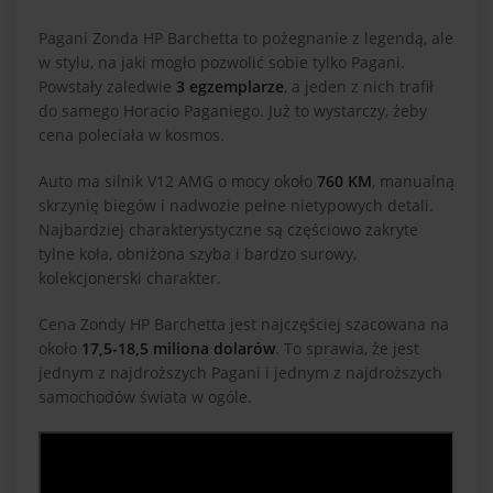
Pagani Zonda HP Barchetta to pożegnanie z legendą, ale
w stylu, na jaki mogło pozwolić sobie tylko Pagani.
Powstały zaledwie
3 egzemplarze
, a jeden z nich trafił
do samego Horacio Paganiego. Już to wystarczy, żeby
cena poleciała w kosmos.
Auto ma silnik V12 AMG o mocy około
760 KM
, manualną
skrzynię biegów i nadwozie pełne nietypowych detali.
Najbardziej charakterystyczne są częściowo zakryte
tylne koła, obniżona szyba i bardzo surowy,
kolekcjonerski charakter.
Cena Zondy HP Barchetta jest najczęściej szacowana na
około
17,5-18,5 miliona dolarów
. To sprawia, że jest
jednym z najdroższych Pagani i jednym z najdroższych
samochodów świata w ogóle.