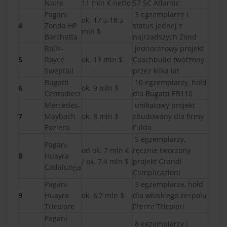
Noire
11 mln € netto
57 SC Atlantic
Pagani
3 egzemplarze i
ok. 17,5-18,5
4
Zonda HP
status jednej z
mln $
Barchetta
najrzadszych Zond
Rolls-
jednorazowy projekt
5
Royce
ok. 13 mln $
Coachbuild tworzony
Sweptail
przez kilka lat
Bugatti
10 egzemplarzy, hołd
6
ok. 9 mln $
Centodieci
dla Bugatti EB110
Mercedes-
unikatowy projekt
7
Maybach
ok. 8 mln $
zbudowany dla firmy
Exelero
Fulda
5 egzemplarzy,
Pagani
od ok. 7 mln €
ręcznie tworzony
8
Huayra
/ ok. 7,4 mln $
projekt Grandi
Codalunga
Complicazioni
Pagani
3 egzemplarze, hołd
9
Huayra
ok. 6,7 mln $
dla włoskiego zespołu
Tricolore
Frecce Tricolori
Pagani
8 egzemplarzy i