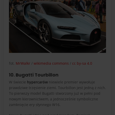
fot.
MrWalkr
/
wikimedia commons
/
cc by-sa 4.0
10. Bugatti Tourbillon
W świecie
hypercarów
niewiele premier wywołuje
prawdziwe trzęsienie ziemi. Tourbillon jest jedną z nich.
To pierwszy model Bugatti stworzony już w pełni pod
nowym kierownictwem, a jednocześnie symboliczne
zamknięcie ery słynnego W16.