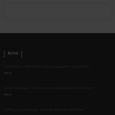
BLOG
Znaki nakazu - pełna lista z opisem, wyglądem i znaczeniem
Więcej
Gokart spalinowy — rodzaje, ceny i porównanie z elektrycznym
Więcej
Drifting vs jazda torowa - która dyscyplina jest dla Ciebie?