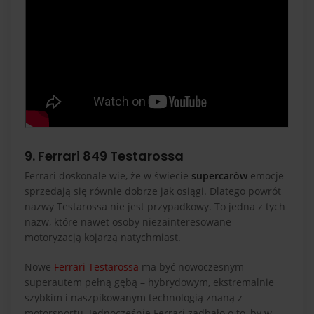
9. Ferrari 849 Testarossa
Ferrari doskonale wie, że w świecie
supercarów
emocje
sprzedają się równie dobrze jak osiągi. Dlatego powrót
nazwy Testarossa nie jest przypadkowy. To jedna z tych
nazw, które nawet osoby niezainteresowane
motoryzacją kojarzą natychmiast.
Nowe
Ferrari Testarossa
ma być nowoczesnym
superautem pełną gębą – hybrydowym, ekstremalnie
szybkim i naszpikowanym technologią znaną z
motorsportu. Jednocześnie Ferrari zadbało o to, by w