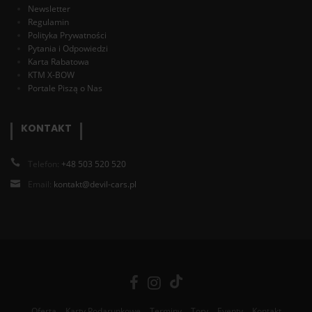
Newsletter
Regulamin
Polityka Prywatności
Pytania i Odpowiedzi
Karta Rabatowa
KTM X-BOW
Portale Piszą o Nas
KONTAKT
Telefon:
+48 503 520 520
Email:
kontakt@devil-cars.pl
Oferta
Karty Podarunkowe
Terminy
Tory
Eventy
Kontakt