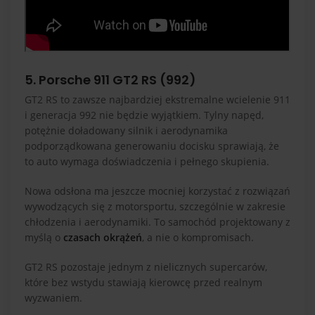
5. Porsche 911 GT2 RS (992)
GT2 RS to zawsze najbardziej ekstremalne wcielenie 911
i generacja 992 nie będzie wyjątkiem. Tylny napęd,
potężnie doładowany silnik i aerodynamika
podporządkowana generowaniu docisku sprawiają, że
to auto wymaga doświadczenia i pełnego skupienia.
Nowa odsłona ma jeszcze mocniej korzystać z rozwiązań
wywodzących się z motorsportu, szczególnie w zakresie
chłodzenia i aerodynamiki. To samochód projektowany z
myślą o
czasach okrążeń
, a nie o kompromisach.
GT2 RS pozostaje jednym z nielicznych supercarów,
które bez wstydu stawiają kierowcę przed realnym
wyzwaniem.