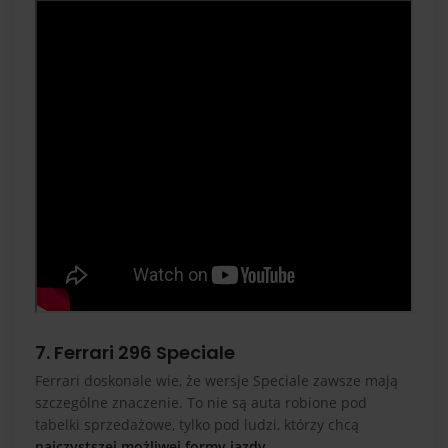
7. Ferrari 296 Speciale
Ferrari doskonale wie, że wersje Speciale zawsze mają
szczególne znaczenie. To nie są auta robione pod
tabelki sprzedażowe, tylko pod ludzi, którzy chcą
najczystszej możliwej formy jazdy
.