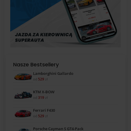
Nasze Bestsellery
Lamborghini Gallardo
od
529
zł
KTM X-BOW
od
319
zł
Ferrari F430
od
529
zł
Porsche Cayman S GT4-Pack