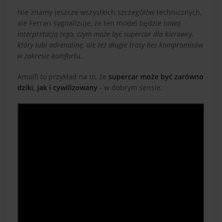
Nie znamy jeszcze wszystkich szczegółów technicznych,
ale Ferrari sygnalizuje, że ten model będzie
nową
interpretacją tego, czym może być supercar dla kierowcy,
który lubi adrenalinę, ale też długie trasy bez kompromisów
w zakresie komfortu
.
Amalfi to przykład na to, że
supercar może być zarówno
dziki, jak i cywilizowany
- w dobrym sensie.