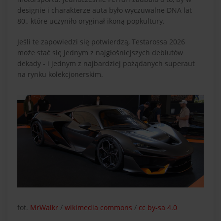
designie i charakterze auta było wyczuwalne DNA lat
80., które uczyniło oryginał ikoną popkultury.
Jeśli te zapowiedzi się potwierdzą, Testarossa 2026
może stać się jednym z najgłośniejszych debiutów
dekady - i jednym z najbardziej pożądanych superaut
na rynku kolekcjonerskim.
fot.
MrWalkr
/
wikimedia commons
/
cc by-sa 4.0