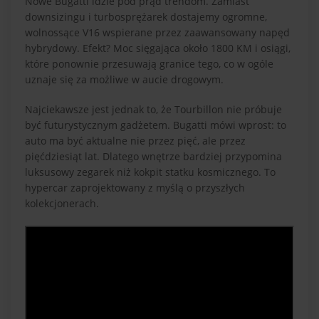
Nowe Bugatti idzie pod prąd trendom. Zamiast
downsizingu i turbosprężarek dostajemy ogromne,
wolnossące V16 wspierane przez zaawansowany napęd
hybrydowy. Efekt? Moc sięgająca około 1800 KM i osiągi,
które ponownie przesuwają granice tego, co w ogóle
uznaje się za możliwe w aucie drogowym.
Najciekawsze jest jednak to, że Tourbillon nie próbuje
być futurystycznym gadżetem. Bugatti mówi wprost: to
auto ma być aktualne nie przez pięć, ale przez
pięćdziesiąt lat. Dlatego wnętrze bardziej przypomina
luksusowy zegarek niż kokpit statku kosmicznego. To
hypercar zaprojektowany z myślą o przyszłych
kolekcjonerach.