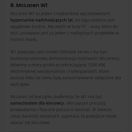
8. McLaren W1
McLaren W1 to jeden z najbardziej wyczekiwanych
hypercarów nadchodzących lat
, bo jego zadanie jest
wyjątkowo trudne. Ma wejść w buty P1 – auta, które do
dziś uznawane jest za jeden z najlepszych projektów w
historii marki.
W1 powstaje jako model Ultimate Series i ma być
bezkompromisową demonstracją możliwości McLarena.
Mówimy o mocy grubo przekraczającej 1200 KM,
ekstremalnej aerodynamice i rozwiązaniach, które
jeszcze kilka lat temu były zarezerwowane wyłącznie dla
wyścigów.
McLaren od początku podkreśla, że W1 ma być
samochodem dla kierowcy
, oferującym precyzję
prowadzenia i fizyczne poczucie kontroli. W świecie
coraz bardziej sterylnych superaut, to podejście może
okazać się kluczowe.