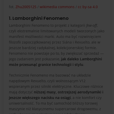
fot.
Zhu2005125
/
wikimedia commons
/
cc by-sa 4.0
1. Lamborghini Fenomeno
Lamborghini Fenomeno to projekt z kategorii
few-off
,
czyli ekstremalnie limitowanych modeli tworzonych jako
manifest możliwości marki. Auto ma być rozwinięciem
filozofii zapoczątkowanej przez Siána i Revuelto, ale w
jeszcze bardziej radykalnej, kolekcjonerskiej formie.
Fenomeno nie powstaje po to, by zwiększać sprzedaż —
jego zadaniem jest pokazanie,
jak daleko Lamborghini
może przesunąć granice technologii i stylu
.
Technicznie Fenomeno ma bazować na układzie
napędowym Revuelto, czyli wolnossącym V12
wspieranym przez silniki elektryczne. Kluczowe różnice
mają dotyczyć
niższej masy, ostrzejszej aerodynamiki i
jeszcze większego nacisku na osiągi
, a nie komfort czy
uniwersalność. To ma być samochód bliższy torowej
maszynie niż klasycznemu supercarowi drogowemu, z