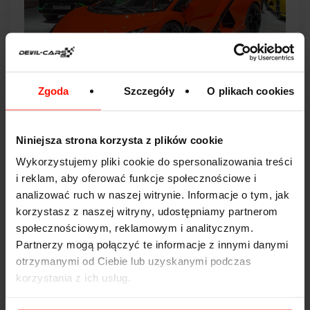
Zgoda
Szczegóły
O plikach cookies
fot.
Maxhdtenda
/
wikimedia commons
/
cc by-sa 4.0
3. Lamborghini Revuelto Roadster
Niniejsza strona korzysta z plików cookie
Revuelto Roadster to esencja filozofii Lamborghini w
Wykorzystujemy pliki cookie do spersonalizowania treści
nowoczesnym wydaniu. V12 wspierane hybrydą,
i reklam, aby oferować funkcje społecznościowe i
agresywna stylistyka i otwarte nadwozie tworzą
analizować ruch w naszej witrynie. Informacje o tym, jak
mieszankę, która ma działać na wszystkie zmysły
korzystasz z naszej witryny, udostępniamy partnerom
jednocześnie.
społecznościowym, reklamowym i analitycznym.
Partnerzy mogą połączyć te informacje z innymi danymi
Wersja Roadster wzmacnia to, z czego Lamborghini
otrzymanymi od Ciebie lub uzyskanymi podczas
słynie najbardziej - dźwięk, dramatyzm i
korzystania z ich usług.
widowiskowość. Każda przejażdżka ma być
wydarzeniem, a nie tylko szybkim przemieszczaniem się
z punktu A do B.