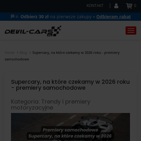
KONTAKT
0
🏁🔆
Odbierz 30 zł
na pierwsze zakupy »
Odbieram rabat
Togg
navi
Home
Blog
Supercary, na które czekamy w 2026 roku - premiery
samochodowe
Supercary, na które czekamy w 2026 roku
- premiery samochodowe
Kategoria: Trendy i premiery
motoryzacyjne