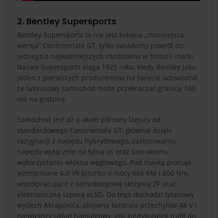
2. Bentley Supersports
Bentley Supersports to nie jest kolejna „mocniejsza
wersja” Continentala GT, tylko świadomy powrót do
jednego z najważniejszych rozdziałów w historii marki.
Nazwa Supersports sięga 1925 roku, kiedy Bentley jako
jeden z pierwszych producentów na świecie udowodnił,
że luksusowy samochód może przekraczać granicę 100
mil na godzinę.
Samochód jest aż o około pół tony lżejszy od
standardowego Continentala GT, głównie dzięki
rezygnacji z napędu hybrydowego, zastosowaniu
napędu wyłącznie na tylną oś oraz szerokiemu
wykorzystaniu włókna węglowego. Pod maską pracuje
wzmocnione 4.0 V8 biturbo o mocy 666 KM i 800 Nm,
współpracujące z ośmiobiegową skrzynią ZF oraz
elektroniczną szperą eLSD. Do tego dochodzi tytanowy
wydech Akrapoviča, aktywna kontrola przechyłów 48 V i
największy układ hamulcowy, jaki kiedykolwiek trafił do