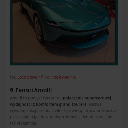
fot.
Loco Steve
/
flickr
/
cc by-sa 4.0
6. Ferrari Amalfi
Amalfi to pomysł Ferrari na
połączenie supercarowej
wydajności z komfortem grand tourera
. Nazwa
wywołuje skojarzenia z włoską riwierą i trasami, które aż
proszą się o jazdę w pełnym słońcu - dynamiczną, ale
też elegancką.