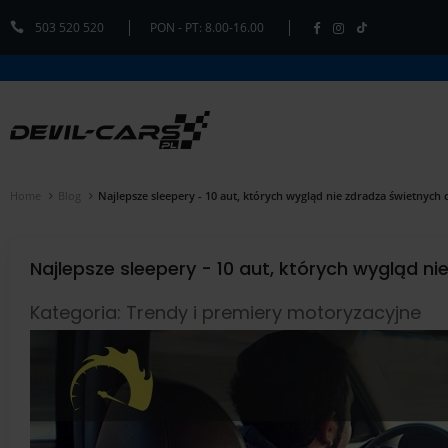
503 520 520
PON - PT: 8.00-16.00
Home
Blog
Najlepsze sleepery - 10 aut, których wygląd nie zdradza świetnych 
Najlepsze sleepery - 10 aut, których wygląd n
Kategoria: Trendy i premiery motoryzacyjne