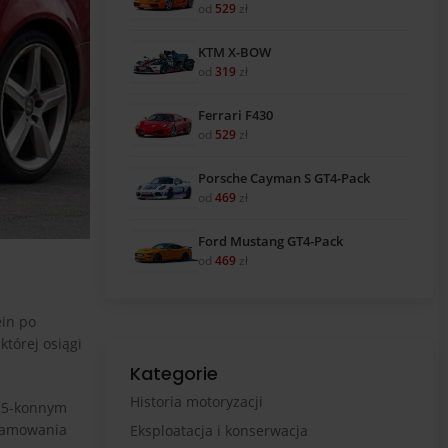
od
529
zł
KTM X-BOW
od
319
zł
Ferrari F430
od
529
zł
Porsche Cayman S GT4-Pack
od
469
zł
Ford Mustang GT4-Pack
od
469
zł
ein po
której osiągi
Kategorie
Historia motoryzacji
225-konnym
gramowania
Eksploatacja i konserwacja