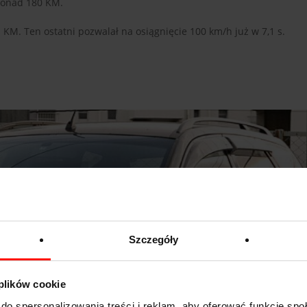
ponad 180 KM.
 KM. Ten ostatni pozwalał na osiągnięcie 100 km/h już w 7,1 s.
Szczegóły
 plików cookie
do spersonalizowania treści i reklam, aby oferować funkcje sp