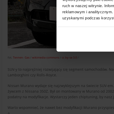
ruch w naszej witrynie. Inf
reklamowym i analitycznym. 
uzyskanymi podczas korzysta
fot.
Tennen- Gas
/
wikimedia commons
/
cc by-sa 3.0
/
SUV-y to najprężniej rozwijający się segment samochodów. Na 
Lamborghini czy Rolls-Royce.
Nissan Murano wydaje się najzwyklejszym na świecie SUV-em. S
żywcem z Nissana 350Z. Był on montowany w Murano od 2002 do
podatny na modyfikacje. Wystarczy jeden chiptuning, by nasz 
Warto wspomnieć, że nawet bez modyfikacji Murano przyspiesz
a.