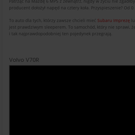
Patrząc na Mazdę 6 MPS z zewnątrz, nigdy w życiu nie zgadłbyś
producent dołożył napęd na cztery koła. Przyspieszenie? Od 0 
To auto dla tych, którzy zawsze chcieli mieć
Subaru Imprezę
l
jest prawdziwym sleeperem. To samochód, który nie sprawi, że i
i tak najprawdopodobniej ten pojedynek przegrają.
Volvo V70R