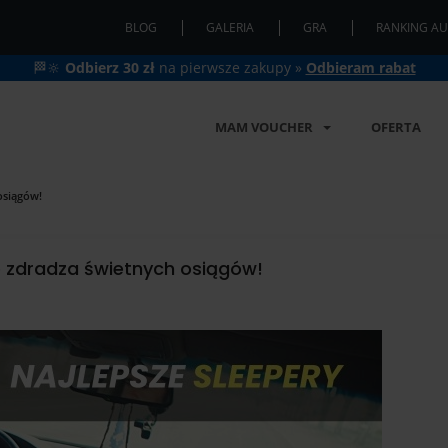
BLOG
GALERIA
GRA
RANKING AU
🏁🔆
Odbierz 30 zł
na pierwsze zakupy »
Odbieram rabat
MAM VOUCHER
OFERTA
osiągów!
ie zdradza świetnych osiągów!