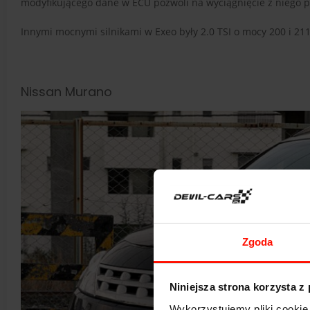
modyfikującego dane w ECU pozwoli na wyciągnięcie z niego 
Innymi mocnymi silnikami w Exeo były 2.0 TSI o mocy 200 i 211
Nissan Murano
Zgoda
Niniejsza strona korzysta z
Wykorzystujemy pliki cookie 