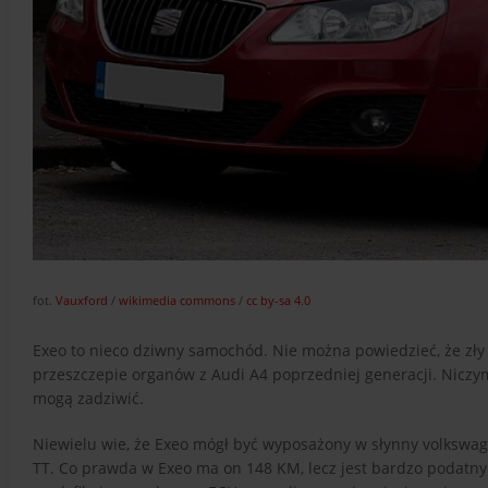
fot.
Vauxford
/
wikimedia commons
/
cc by-sa 4.0
Exeo to nieco dziwny samochód. Nie można powiedzieć, że zły
przeszczepie organów z Audi A4 poprzedniej generacji. Niczym 
mogą zadziwić.
Niewielu wie, że Exeo mógł być wyposażony w słynny volkswage
TT. Co prawda w Exeo ma on 148 KM, lecz jest bardzo podatn