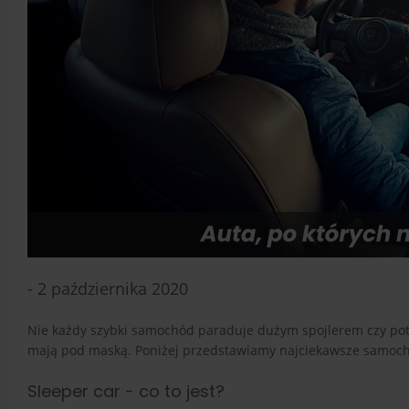
- 2 października 2020
Nie każdy szybki samochód paraduje dużym spojlerem czy pot
mają pod maską. Poniżej przedstawiamy najciekawsze samoch
Sleeper car - co to jest?