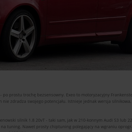
 - po prostu trochę bezsensowny. Exeo to motoryzacyjny Frankenst
nie zdradza swojego potencjału. Istnieje jednak wersja silnikowa, 
nowski silnik 1.8 20vT - taki sam, jak w 210-konnym Audi S3 lub 
y na tuning. Nawet prosty chiptuning polegający na wgraniu opro