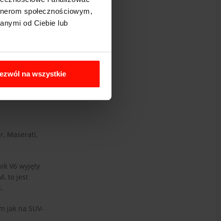
artnerom społecznościowym,
anymi od Ciebie lub
ezwól na wszystkie
, Maserati,
ik V6 wyjęty
, to jest
.
m jak na SUV-