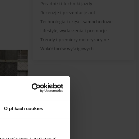
Poradniki i techniki jazdy
Recenzje i prezentacje aut
Technologia i części samochodowe
Lifestyle, wydarzenia i promocje
Trendy i premiery motoryzacyjne
Wokół torów wyścigowych
O plikach cookies
ołecznościowe i analizować