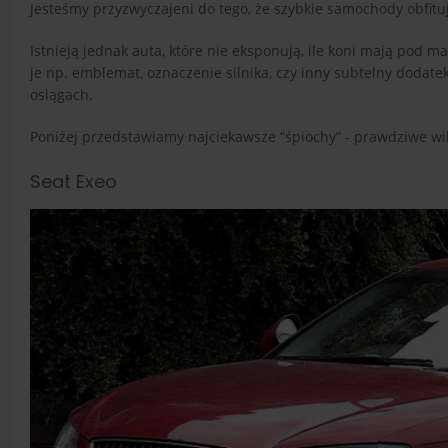
Jesteśmy przyzwyczajeni do tego, że szybkie samochody obfitu
Istnieją jednak auta, które nie eksponują, ile koni mają pod
je np. emblemat, oznaczenie silnika, czy inny subtelny dodatek
osiągach.
Poniżej przedstawiamy najciekawsze “śpiochy” - prawdziwe wil
Seat Exeo