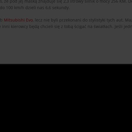
, że pod jej maską znajduje się 2,3 litrowy silnik o mocy 256 KM. D
do 100 km/h dzieli nas 6,6 sekundy.
ub
Mitsubishi Evo
, lecz nie byli przekonani do stylistyki tych aut. 
nni kierowcy będą chcieli się z tobą ścigać na światłach. Jeśli jedn