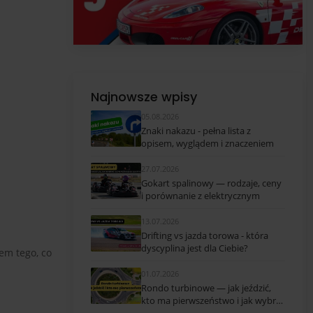
Najnowsze wpisy
05.08.2026
Znaki nakazu - pełna lista z
opisem, wyglądem i znaczeniem
27.07.2026
Gokart spalinowy — rodzaje, ceny
i porównanie z elektrycznym
13.07.2026
Drifting vs jazda torowa - która
dyscyplina jest dla Ciebie?
em tego, co
01.07.2026
Rondo turbinowe — jak jeździć,
kto ma pierwszeństwo i jak wybrać