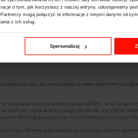
ormacje o tym, jak korzystasz z naszej witryny, udostępniamy p
Partnerzy mogą połączyć te informacje z innymi danymi otrzym
nia z ich usług.
Spersonalizuj
Z
budowę tego typu aut zdecydowały się nawet takie marki jak Jaguar
krywa jednak mroczny sekret o nazwie VQ35DE - to 3,5 litrowy siln
 2007 roku. I choć w SUV-ie osiąga on 245 KM, a w 330Z aż 300KM
japoński SUV mógł poszczycić się mocą dochodzącą do trzeciej setki
a od 0 do 100 km/h w 8,3 sekundy, co jest bardzo dobrym wynikie