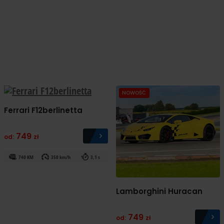
NOWOŚĆ
Ferrari F12berlinetta
749
od:
zł
740 KM
350 km/h
3,1 s
Lamborghini Huracan
749
od:
zł