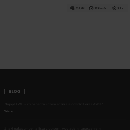
631 KM
325 km/h
3.2 s
BLOG
Napęd FWD – co oznacza i czym różni się od RWD oraz AWD?
Więcej
Znaki nakazu - pełna lista z opisem, wyglądem i znaczeniem