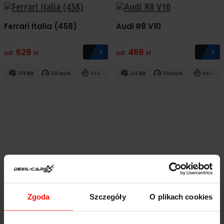
Ferrari Italia (458)
Audi R8 V10
629
469
od:
zł
od:
zł
570 KM
325 km/h
3.5 s
525 KM
314 km/h
3.6 s
NOWOŚĆ
Zgoda
Szczegóły
O plikach cookies
Ariel Atom