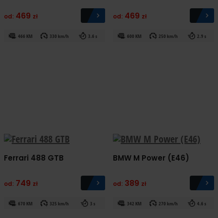
469
469
od:
zł
od:
zł
466 KM
330 km/h
3.6 s
600 KM
250 km/h
2.9 s
Ferrari 488 GTB
BMW M Power (E46)
749
389
od:
zł
od:
zł
670 KM
325 km/h
3 s
342 KM
270 km/h
4.6 s