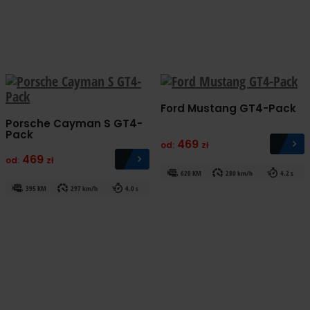
Ford Mustang GT4-Pack
Porsche Cayman S GT4-
Pack
469
od:
zł
469
od:
zł
620 KM
280 km/h
4.2 s
395 KM
297 km/h
4.0 s