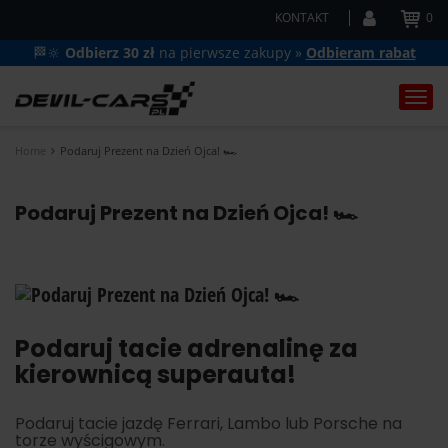
KONTAKT
0
🏁🔆
Odbierz 30 zł
na pierwsze zakupy »
Odbieram rabat
Togg
navi
Home
Podaruj Prezent na Dzień Ojca! 🏎️
Podaruj Prezent na Dzień Ojca! 🏎️
Podaruj tacie adrenalinę za
kierownicą superauta!
Podaruj tacie jazdę Ferrari, Lambo lub Porsche na
torze wyścigowym.