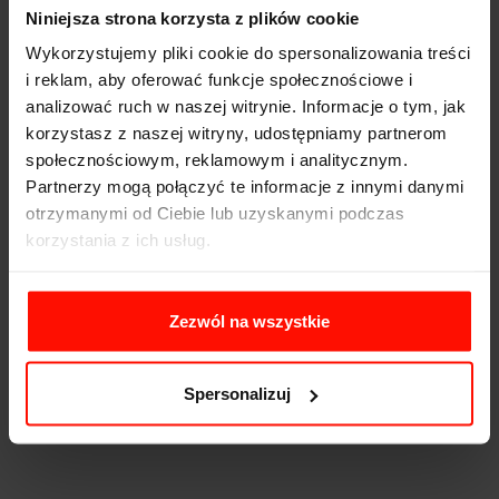
389
od:
zł
Niniejsza strona korzysta z plików cookie
321 KM
249 km/h
2.8 s
Wykorzystujemy pliki cookie do spersonalizowania treści
i reklam, aby oferować funkcje społecznościowe i
analizować ruch w naszej witrynie. Informacje o tym, jak
Chevrolet Corvette C8
korzystasz z naszej witryny, udostępniamy partnerom
społecznościowym, reklamowym i analitycznym.
469
od:
zł
Partnerzy mogą połączyć te informacje z innymi danymi
otrzymanymi od Ciebie lub uzyskanymi podczas
482 KM
320 km/h
3.5 s
korzystania z ich usług.
Zezwól na wszystkie
Ford Mustang
Mitsubishi Lancer Evo 10
389
319
od:
zł
od:
zł
Spersonalizuj
421 KM
250 km/h
4.8 s
295 KM
250 km/h
5.7 s