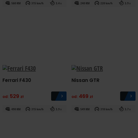
560 KM
315 km/h
3.4 s
240 KM
220 km/h
3.9 s
Ferrari F430
Nissan GTR
529
469
od:
zł
od:
zł
490 KM
315 km/h
3.9 s
549 KM
310 km/h
3.7 s