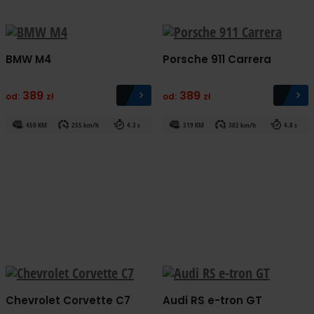
BMW M4
Porsche 911 Carrera
389
389
od:
zł
od:
zł
450 KM
255 km/h
4.3 s
319 KM
302 km/h
4.8 s
Chevrolet Corvette C7
Audi RS e-tron GT