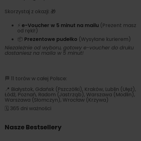
Skorzystaj z okazji: 🎁
⚡
e-Voucher w 5 minut na mailu
(Prezent masz
od ręki!)
📦
Prezentowe pudełko
(Wysyłane kurierem)
Niezależnie od wyboru, gotowy e-voucher do druku
dostaniesz na maila w 5 minut!
🏁 11 torów w całej Polsce:
📍 Białystok, Gdańsk (Pszczółki), Kraków, Lublin (Ułęż),
Łódź, Poznań, Radom (Jastrząb), Warszawa (Modlin),
Warszawa (Słomczyn), Wrocław (Krzywa)
🗓️ 365 dni ważności
Nasze Bestsellery