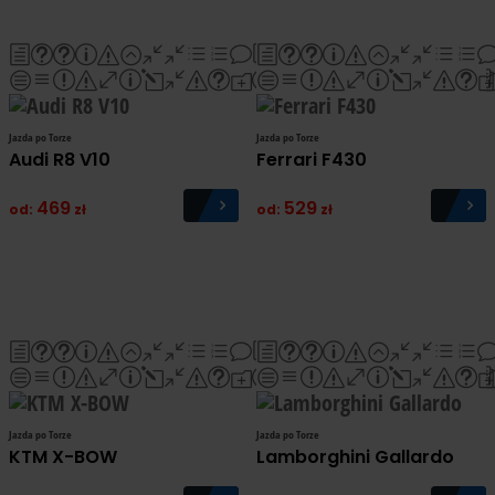
Jazda po Torze
Jazda po Torze
Audi R8 V10
Ferrari F430
469
529
od:
zł
od:
zł
Jazda po Torze
Jazda po Torze
KTM X-BOW
Lamborghini Gallardo