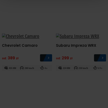
Chevrolet Camaro
Subaru Impreza WRX
389
299
od:
zł
od:
zł
455 KM
280 km/h
4 s
224 KM
230 km/h
5.9 s