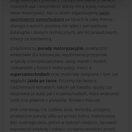
mocnych aut i wszystkich, którzy chcą lepiej rozumieć
świat motoryzacji. Na co dzień organizujemy
jazdy
sportowymi samochodami
po torach w całej Polsce,
dlatego o autach piszemy nie tylko z perspektywy
katalogów i danych technicznych, ale też prawdziwych
emocji za kierownicą.
Znajdziesz tu
porady motoryzacyjne
, praktyczne
wskazówki dla kierowców, wyjaśnienia przepisów,
artykuły o bezpieczeństwie, opisy marek i modeli,
ciekawostki z historii motoryzacji, treści o
supersamochodach
oraz materiały związane z tym, jak
wygląda
jazda po torze
. Piszemy zarówno o
codziennych tematach, takich jak światła, opony czy
eksploatacja auta, jak i o samochodach, które większość
osób zna głównie z plakatów, filmów i marzeń.
Jeśli interesują Cię szybkie auta, technika, przepisy,
praktyczne porady albo po prostu lubisz motoryzację
bez nudnego tonu, jesteś w dobrym miejscu. Sprawdź
najnowsze artykuły i zobacz, co warto wiedzieć przed