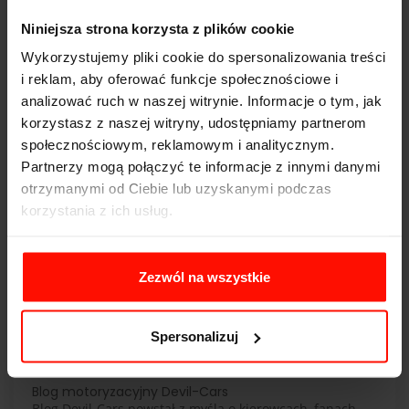
Niniejsza strona korzysta z plików cookie
Wykorzystujemy pliki cookie do spersonalizowania treści
i reklam, aby oferować funkcje społecznościowe i
analizować ruch w naszej witrynie. Informacje o tym, jak
korzystasz z naszej witryny, udostępniamy partnerom
społecznościowym, reklamowym i analitycznym.
Partnerzy mogą połączyć te informacje z innymi danymi
otrzymanymi od Ciebie lub uzyskanymi podczas
Black Friday 2025 – kiedy i z jakich okazji
warto skorzystać?
korzystania z ich usług.
zobacz
Zezwól na wszystkie
«
1
2
3
4
5
6
7
8
9
10
...
19
20
»
Spersonalizuj
Blog motoryzacyjny Devil-Cars
Blog Devil-Cars powstał z myślą o kierowcach, fanach