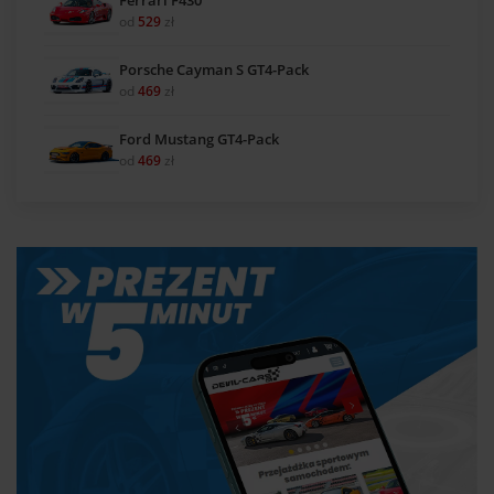
od
529
zł
Porsche Cayman S GT4-Pack
od
469
zł
Ford Mustang GT4-Pack
od
469
zł