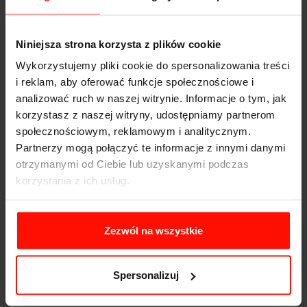
powoduje korozję układu od wewnątrz.
Czy mogę wymienić tylko klocki, bez tarcz?
Niniejsza strona korzysta z plików cookie
Tak, jeśli tarcze mają odpowiednią grubość (powyżej
Wykorzystujemy pliki cookie do spersonalizowania treści
minimum producenta) i nie są zwichrowane. Jednak
i reklam, aby oferować funkcje społecznościowe i
przy wymianie tarcz, zawsze warto zamontować nowe
analizować ruch w naszej witrynie. Informacje o tym, jak
klocki (chyba że obecne nie wykazują praktycznie
korzystasz z naszej witryny, udostępniamy partnerom
żadnych śladów zużycia)
społecznościowym, reklamowym i analitycznym.
Partnerzy mogą połączyć te informacje z innymi danymi
Ile kosztuje naprawa hamulców w 2026 roku?
otrzymanymi od Ciebie lub uzyskanymi podczas
Ceny zależą od modelu auta i użytych części. Wymiana
korzystania z ich usług.
kompletu klocków i tarcz na jedną oś w popularnym
aucie miejskim to zazwyczaj koszt od 600 do 1200 zł (z
robocizną).
Zezwól na wszystkie
Dlaczego hamulce piszczą rano?
Często jest to wynik osadzenia się porannej rosy i
Spersonalizuj
lekkiej, powierzchniowej korozji na tarczach. Po kilku
hamowaniach problem powinien ustąpić. Jeśli nie