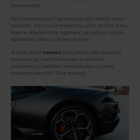
hamulcowego.
Płyn hamulcowy jest higroskopijny, czyli chłonie wodę z
otoczenia. Jeśli nie był wymieniany przez ostatnie 2 lata,
woda w układzie może zagotować się podczas ostrego
hamowania, tworząc pęcherzyki pary.
W takim stanie
hamulce
tracą niemal całą swoją moc.
Konieczne jest natychmiastowe sprawdzenie
szczelności przewodów i wymiana płynu na nowy
(zazwyczaj klasy DOT 4 lub wyższej).