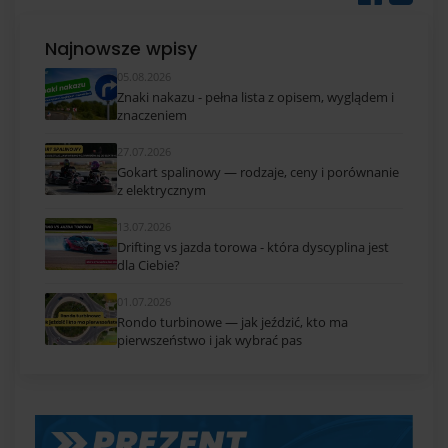
Najnowsze wpisy
05.08.2026
Znaki nakazu - pełna lista z opisem, wyglądem i
znaczeniem
27.07.2026
Gokart spalinowy — rodzaje, ceny i porównanie
z elektrycznym
13.07.2026
Drifting vs jazda torowa - która dyscyplina jest
dla Ciebie?
01.07.2026
Rondo turbinowe — jak jeździć, kto ma
pierwszeństwo i jak wybrać pas