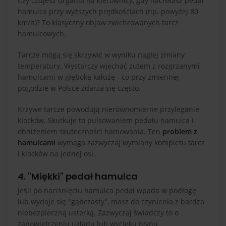
Czy czujesz drgania na kierownicy, gdy naciskasz pedał
hamulca przy wyższych prędkościach (np. powyżej 80
km/h)? To klasyczny objaw zwichrowanych tarcz
hamulcowych.
Tarcze mogą się skrzywić w wyniku nagłej zmiany
temperatury. Wystarczy wjechać zutem z rozgrzanymi
hamulcami w głęboką kałużę - co przy zmiennej
pogodzie w Polsce zdarza się często.
Krzywe tarcze powodują nierównomierne przyleganie
klocków. Skutkuje to pulsowaniem pedału hamulca i
obniżeniem skuteczności hamowania. Ten
problem z
hamulcami
wymaga zazwyczaj wymiany kompletu tarcz
i klocków na jednej osi.
4. "Miękki" pedał hamulca
Jeśli po naciśnięciu hamulca pedał wpada w podłogę
lub wydaje się "gąbczasty", masz do czynienia z bardzo
niebezpieczną usterką. Zazwyczaj świadczy to o
zapowietrzeniu układu lub wycieku płynu