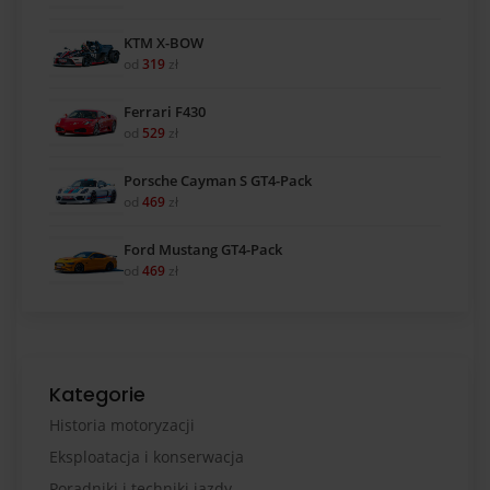
KTM X-BOW
od
319
zł
Ferrari F430
od
529
zł
Porsche Cayman S GT4-Pack
od
469
zł
Ford Mustang GT4-Pack
od
469
zł
Kategorie
Historia motoryzacji
Eksploatacja i konserwacja
Poradniki i techniki jazdy