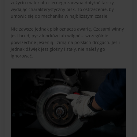
zużyciu materiału ciernego zaczyna dotykać tarczy,
wydając charakterystyczny pisk. To ostrzeżenie, by
umówić się do mechanika w najbliższym czasie.
Nie zawsze jednak pisk oznacza awarię. Czasami winny
jest brud, pył z klocków lub wilgoć – szczególnie
powszechne jesienią i zimą na polskich drogach. Jeśli
jednak dźwięk jest głośny i stały, nie należy go
ignorować.