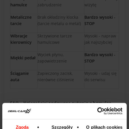
hamulce
zabrudzenie
wizytę
Metaliczne
Brak okładziny klocka
Bardzo wysoki -
tarcie
(tarcie metalu o metal)
STOP
Wibracje
Skrzywione tarcze
Wysoki - napraw
kierownicy
hamulcowe
jak najszybciej
Wyciek płynu,
Bardzo wysoki -
Miękki pedał
zapowietrzenie
STOP
Ściąganie
Zapieczony zacisk,
Wysoki - udaj się
auta
nierówne ciśnienie
do serwisu
FAQ – Najczęściej zadawane pytania o hamulce
Jak często należy wymieniać płyn hamulcowy?
Zaleca się wymianę płynu co 2 lata lub co 40–60 tysięcy
kilometrów. Stary płyn obniża temperaturę wrzenia i
Zgoda
Szczegóły
O plikach cookies