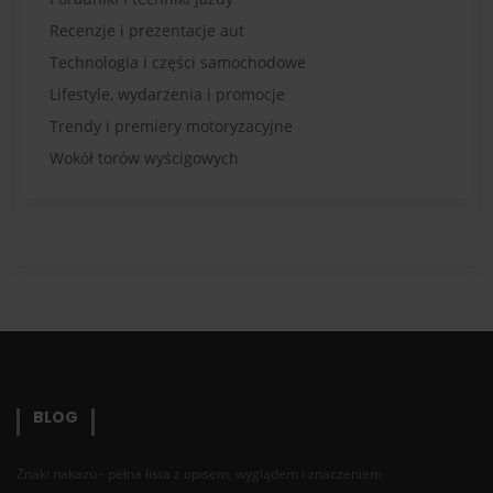
Recenzje i prezentacje aut
Technologia i części samochodowe
Lifestyle, wydarzenia i promocje
Trendy i premiery motoryzacyjne
Wokół torów wyścigowych
BLOG
Znaki nakazu - pełna lista z opisem, wyglądem i znaczeniem