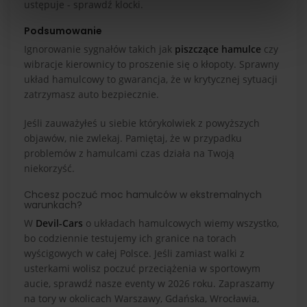
ustępuje - sprawdź klocki.
Podsumowanie
Ignorowanie sygnałów takich jak
piszczące hamulce
czy
wibracje kierownicy to proszenie się o kłopoty. Sprawny
układ hamulcowy to gwarancja, że w krytycznej sytuacji
zatrzymasz auto bezpiecznie.
Jeśli zauważyłeś u siebie którykolwiek z powyższych
objawów, nie zwlekaj. Pamiętaj, że w przypadku
problemów z hamulcami czas działa na Twoją
niekorzyść.
Chcesz poczuć moc hamulców w ekstremalnych
warunkach?
W
Devil-Cars
o układach hamulcowych wiemy wszystko,
bo codziennie testujemy ich granice na torach
wyścigowych w całej Polsce. Jeśli zamiast walki z
usterkami wolisz poczuć przeciążenia w sportowym
aucie, sprawdź nasze eventy w 2026 roku. Zapraszamy
na tory w okolicach Warszawy, Gdańska, Wrocławia,