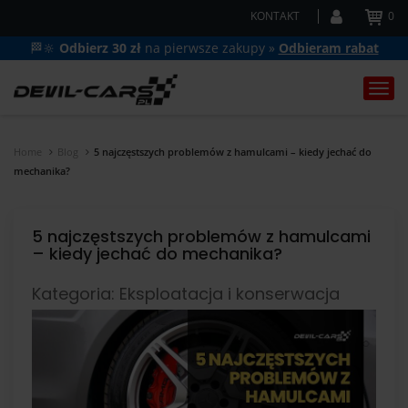
KONTAKT
0
🏁🔆
Odbierz 30 zł
na pierwsze zakupy »
Odbieram rabat
Togg
navi
Home
Blog
5 najczęstszych problemów z hamulcami – kiedy jechać do
mechanika?
5 najczęstszych problemów z hamulcami
– kiedy jechać do mechanika?
Kategoria: Eksploatacja i konserwacja