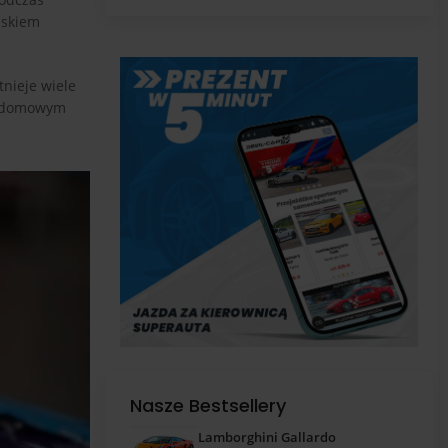
pas
iskiem
tnieje wiele
ta domowym
Nasze Bestsellery
Lamborghini Gallardo