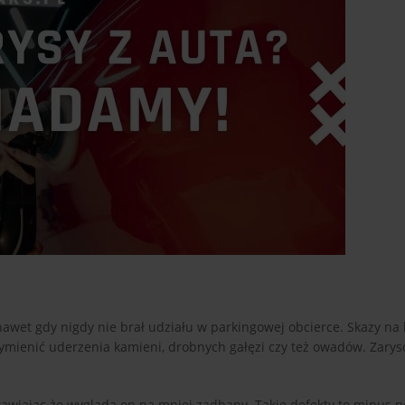
wet gdy nigdy nie brał udziału w parkingowej obcierce. Skazy na 
mienić uderzenia kamieni, drobnych gałęzi czy też owadów. Zary
rawiając że wygląda on na mniej zadbany. Takie defekty to minus 