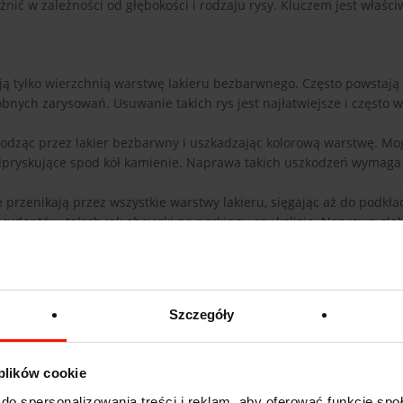
żnić w zależności od głębokości i rodzaju rysy. Kluczem jest właści
ują tylko wierzchnią warstwę lakieru bezbarwnego. Często powstają
nych zarysowań. Usuwanie takich rys jest najłatwiejsze i często w
echodząc przez lakier bezbarwny i uszkadzając kolorową warstwę. M
 odpryskujące spod kół kamienie. Naprawa takich uszkodzeń wymaga
 przenikają przez wszystkie warstwy lakieru, sięgając aż do podkła
cydentów, takich jak obcierki na parkingu czy kolizje. Naprawa głę
tycznych narzędzi.
Szczegóły
 plików cookie
do spersonalizowania treści i reklam, aby oferować funkcje sp