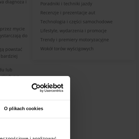
wa diagnoza i
Poradniki i techniki jazdy
Recenzje i prezentacje aut
Technologia i części samochodowe
 przez mycie
Lifestyle, wydarzenia i promocje
ystarczają do
Trendy i premiery motoryzacyjne
Wokół torów wyścigowych
ogą powstać
 bardziej
du lub
bokich rys
O plikach cookies
ołecznościowe i analizować