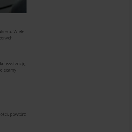
kieru. Wiele
dzonych
konsystencję,
polecamy
ności, powtórz