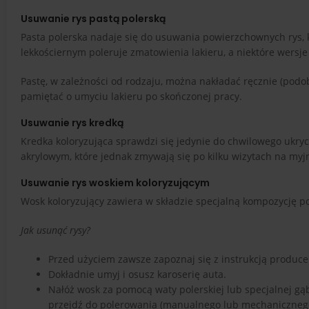
Usuwanie rys pastą polerską
Pasta polerska nadaje się do usuwania powierzchownych rys,
lekkościernym poleruje zmatowienia lakieru, a niektóre wersje
Pastę, w zależności od rodzaju, można nakładać ręcznie (podo
pamiętać o umyciu lakieru po skończonej pracy.
Usuwanie rys kredką
Kredka koloryzująca sprawdzi się jedynie do chwilowego ukryc
akrylowym, które jednak zmywają się po kilku wizytach na myjn
Usuwanie rys woskiem koloryzującym
Wosk koloryzujący zawiera w składzie specjalną kompozycję po
Jak usunąć rysy?
Przed użyciem zawsze zapoznaj się z instrukcją producen
Dokładnie umyj i osusz karoserię auta.
Nałóż wosk za pomocą waty polerskiej lub specjalnej gąb
przejdź do polerowania (manualnego lub mechaniczneg