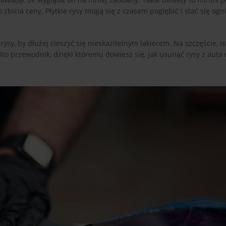
bicia ceny. Płytkie rysy mogą się z czasem pogłębić i stać się ogn
y, by dłużej cieszyć się nieskazitelnym lakierem. Na szczęście, is
Oto przewodnik, dzięki któremu dowiesz się, jak usunąć rysy z au