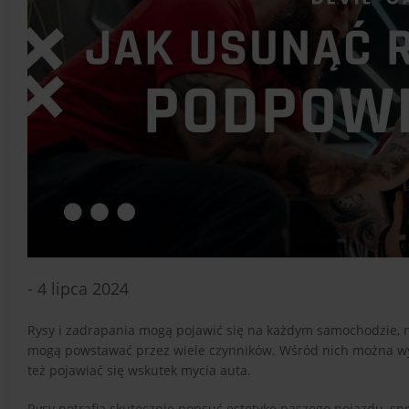
- 4 lipca 2024
Rysy i zadrapania mogą pojawić się na każdym samochodzie, na
mogą powstawać przez wiele czynników. Wśród nich można wy
też pojawiać się wskutek mycia auta.
Rysy potrafią skutecznie popsuć estetykę naszego pojazdu, sp