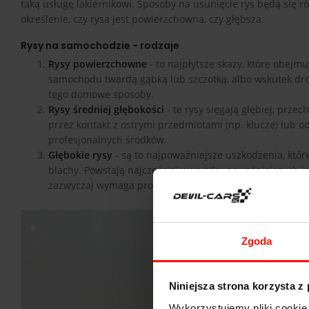
taką usługę lakiernikowi. Sposoby na usunięcie rys będą się ró
określenie, czy rysa jest powierzchowna, czy głębsza.
Rysy na samochodzie - rodzaje
Rysy powierzchowne
- to najpłytsze skazy, które obejm
samochodu twardą gąbką lub szczotką, albo wskutek drob
tego domowe sposoby.
Rysy średniej głębokości
- te rysy sięgają głębiej, prz
przez kontakt z ostrymi przedmiotami (np. klucze) lub
profesjonalnych środków.
Głębokie rysy
- są to najpoważniejsze uszkodzenia, które
blachy. Powstają najczęściej w wyniku poważniejszych in
zazwyczaj wymaga profesjonalnego podejścia i specjalis
Zgoda
Niniejsza strona korzysta z
Wykorzystujemy pliki cookie 