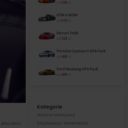
od
529
zł
KTM X-BOW
od
319
zł
Ferrari F430
od
529
zł
Porsche Cayman S GT4-Pack
od
469
zł
Ford Mustang GT4-Pack
od
469
zł
Kategorie
Historia motoryzacji
Eksploatacja i konserwacja
albo zlecić