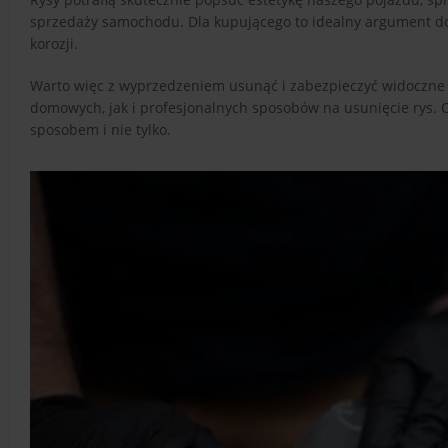
sprzedaży samochodu. Dla kupującego to idealny argument do z
korozji.
Warto więc z wyprzedzeniem usunąć i zabezpieczyć widoczne rys
domowych, jak i profesjonalnych sposobów na usunięcie rys. 
sposobem i nie tylko.