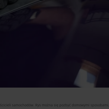
łaścicieli samochodów. Rys można się pozbyć domowymi sposobami, 