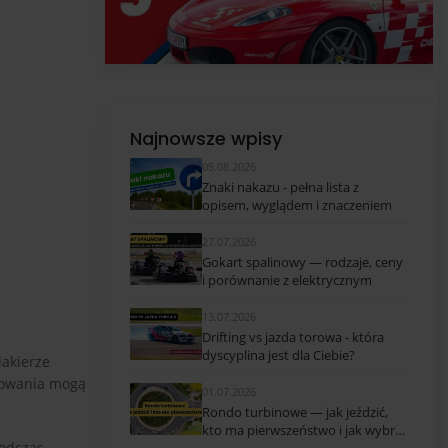
Najnowsze wpisy
05.08.2026
Znaki nakazu - pełna lista z
opisem, wyglądem i znaczeniem
27.07.2026
Gokart spalinowy — rodzaje, ceny
i porównanie z elektrycznym
13.07.2026
Drifting vs jazda torowa - która
dyscyplina jest dla Ciebie?
lakierze
sowania mogą
01.07.2026
Rondo turbinowe — jak jeździć,
kto ma pierwszeństwo i jak wybrać
podczas