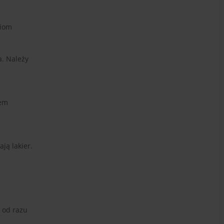
ciom
a. Należy
rem
ją lakier.
i od razu