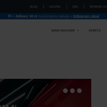
BLOG
GALERIA
GRA
RANKING AU
🏁🔆
Odbierz 30 zł
na pierwsze zakupy »
Odbieram rabat
MAM VOUCHER
OFERTA