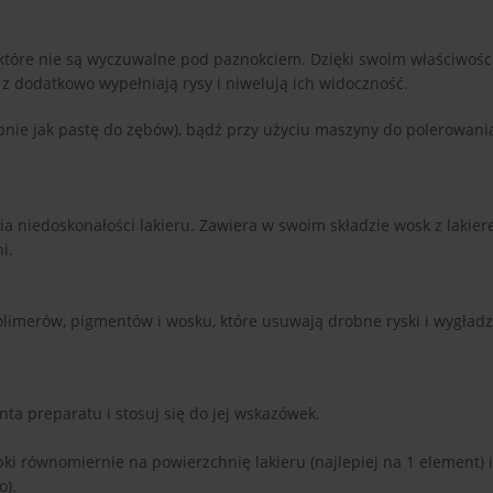
 które nie są wyczuwalne pod paznokciem. Dzięki swoim właściwoś
 z dodatkowo wypełniają rysy i niwelują ich widoczność.
bnie jak pastę do zębów), bądź przy użyciu maszyny do polerowani
ia niedoskonałości lakieru. Zawiera w swoim składzie wosk z lakie
i.
limerów, pigmentów i wosku, które usuwają drobne ryski i wygładza
ta preparatu i stosuj się do jej wskazówek.
ki równomiernie na powierzchnię lakieru (najlepiej na 1 element) 
o).