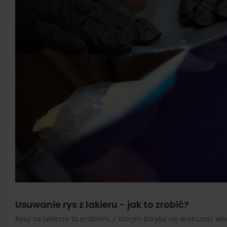
Usuwanie rys z lakieru - jak to zrobić?
Rysy na lakierze to problem, z którym boryka się większość w