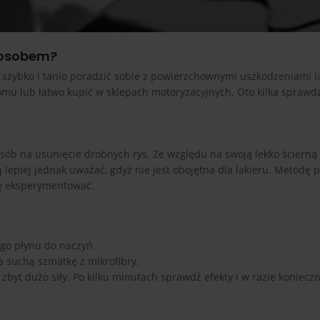
posobem?
 szybko i tanio poradzić sobie z powierzchownymi uszkodzeniami la
omu lub łatwo kupić w sklepach motoryzacyjnych. Oto kilka spraw
ób na usunięcie drobnych rys. Ze względu na swoją lekko ścierną 
lepiej jednak uważać, gdyż nie jest obojętna dla lakieru. Metodę 
 się eksperymentować.
ego płynu do naczyń
na suchą szmatkę z mikrofibry.
zbyt dużo siły. Po kilku minutach sprawdź efekty i w razie koniecz