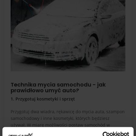
Technika mycia samochodu - jak
prawidłowo umyć auto?
1. Przygotuj kosmetyki i sprzęt
Przygotuj dwa wiadra, rękawicę do mycia auta, szampon
samochodowy i inne kosmetyki, których będziesz
używał. W miarę możliwości postaw samochód w
zacienionym miejscu, by wysychająca woda nie