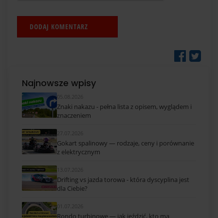
Najnowsze wpisy
05.08.2026
Znaki nakazu - pełna lista z opisem, wyglądem i
znaczeniem
27.07.2026
Gokart spalinowy — rodzaje, ceny i porównanie
z elektrycznym
13.07.2026
Drifting vs jazda torowa - która dyscyplina jest
dla Ciebie?
01.07.2026
Rondo turbinowe — jak jeździć, kto ma