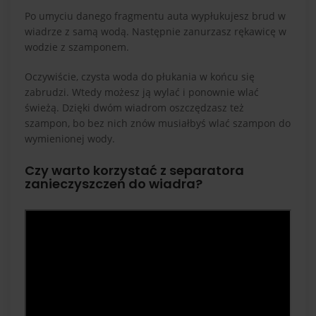
Po umyciu danego fragmentu auta wypłukujesz brud w
wiadrze z samą wodą. Następnie zanurzasz rękawicę w
wodzie z szamponem.
Oczywiście, czysta woda do płukania w końcu się
zabrudzi. Wtedy możesz ją wylać i ponownie wlać
świeżą. Dzięki dwóm wiadrom oszczędzasz też
szampon, bo bez nich znów musiałbyś wlać szampon do
wymienionej wody.
Czy warto korzystać z separatora
zanieczyszczeń do wiadra?