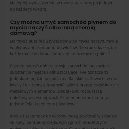
Najlepiej wyposażyć się w dwa separatory, po jednym
do każdego wiadra.
Czy można umyć samochód płynem do
mycia naczyń albo inną chemią
domową?
Do mycia auta nie używaj płynu do mycia naczyń, mydła
w płynie, ani szamponu do włosów. Te środki kuszą, bo
każdy ma je w domu, jednak nie możemy ich polecić.
Płyn do naczyń dobrze umyje samochód, bo zawiera
substancje myjące i odtłuszczające. Nie oznacza to
jednak, że będzie bezpieczny dla lakieru. Zawarte w nim
kwasy i ocet mogą zmatowić lakier i przyspieszyć korozję
metalowych elementów. Dodatkowo rozpuszczą
nałożony wcześniej wosk. Szamponem można umyć
jedynie felgi i elementy plastikowe.
Mydła i szampony do włosów mogą zawierać w składzie
silikony, parabeny, olejki, wyciągi roślinne, których
wpływ na lakier jest nieznany. Czasami w kosmetykach