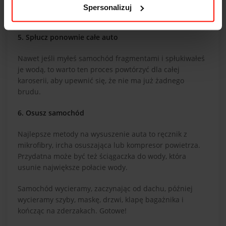
spłukuj czystą wodą. Pamiętaj o częstym wypłukiwaniu
Spersonalizuj
rękawicy.
5. Spłucz ponownie całe auto
Nawet jeśli myłeś samochód fragmentami i spłukiwałeś
je wodą, to warto ten proces powtórzyć dla całej
karoserii, aby upewnić się, że nie ma już żadnego
brudu.
6. Osusz samochód
Najlepsze metody na wysuszenie auta to ręcznik z
mikrofibry, ircha osuszająca lub kompresor powietrza.
Przydatna może być też ściągaczka do wody, która
usunie największe połacie wody.
Samochód wycieramy, zaczynając od dachu, później
wycieramy szyby, maskę, drzwi, klapę bagażnika i
kończąc na zderzakach. Gotowe!