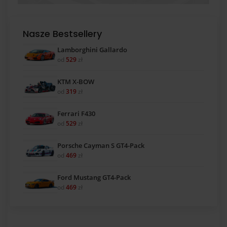
Nasze Bestsellery
Lamborghini Gallardo
od
529
zł
KTM X-BOW
od
319
zł
Ferrari F430
od
529
zł
Porsche Cayman S GT4-Pack
od
469
zł
Ford Mustang GT4-Pack
od
469
zł