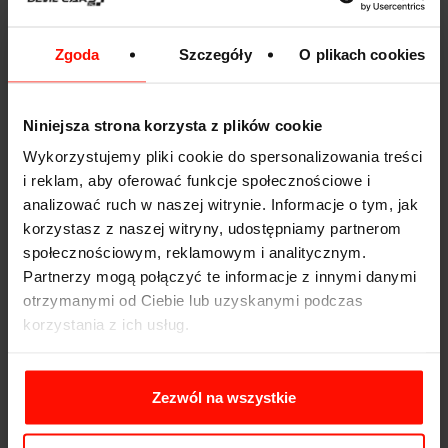
zostawiała plam na lakierze.
2. Umyj koła i opony
Zgoda
Szczegóły
O plikach cookies
Koła i opony to najbrudniejsze elementy samochodu,
więc warto zacząć od nich. Do mycia felg koniecznie
Niniejsza strona korzysta z plików cookie
używaj drugiej rękawicy - gąbka czy szmatka też się
Wykorzystujemy pliki cookie do spersonalizowania treści
nadadzą. Umyj jedno koło, spłucz je, następnie przejdź
do kolejnych.
i reklam, aby oferować funkcje społecznościowe i
analizować ruch w naszej witrynie. Informacje o tym, jak
3. Spłucz cały samochód wodą
korzystasz z naszej witryny, udostępniamy partnerom
społecznościowym, reklamowym i analitycznym.
Po umyciu kół spłucz cały samochód czystą wodą, by
Partnerzy mogą połączyć te informacje z innymi danymi
pozbyć się większych zanieczyszczeń.
otrzymanymi od Ciebie lub uzyskanymi podczas
korzystania z ich usług.
4. Zacznij mycie od góry
Namocz rękawicę w wodzie z płynem i myj całe auto.
Zacznij od dachu, następnie umyj górną część
Zezwól na wszystkie
nadwozia, później dolną. Jeśli piana zbyt szybko
wysycha, podziel samochód na mniejsze fragmenty i