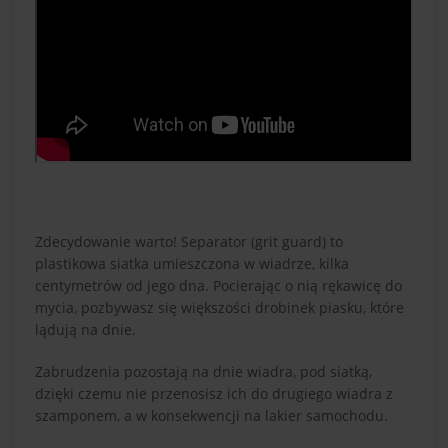
Zdecydowanie warto! Separator (grit guard) to
plastikowa siatka umieszczona w wiadrze, kilka
centymetrów od jego dna. Pocierając o nią rękawicę do
mycia, pozbywasz się większości drobinek piasku, które
lądują na dnie.
Zabrudzenia pozostają na dnie wiadra, pod siatką,
dzięki czemu nie przenosisz ich do drugiego wiadra z
szamponem, a w konsekwencji na lakier samochodu.